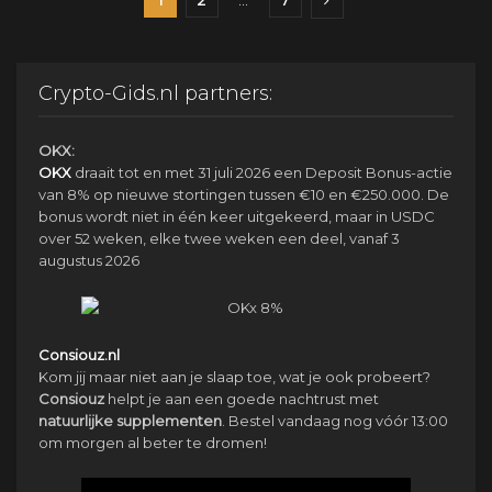
1
2
…
7
Crypto-Gids.nl partners:
OKX:
OKX
draait tot en met 31 juli 2026 een Deposit Bonus-actie
van 8% op nieuwe stortingen tussen €10 en €250.000. De
bonus wordt niet in één keer uitgekeerd, maar in USDC
over 52 weken, elke twee weken een deel, vanaf 3
augustus 2026
Consiouz.nl
Kom jij maar niet aan je slaap toe, wat je ook probeert?
Consiouz
helpt je aan een goede nachtrust met
natuurlijke
supplementen
. Bestel vandaag nog vóór 13:00
om morgen al beter te dromen!