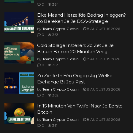
0
364
Elke Maand Hetzelfde Bedrag Inleggen?
Zo Bereken Je Je DCA-Strategie
by
Team Crypto-Gidss.nl
8 AUGUSTUS 2026
0
363
Cold Storage Instellen: Zo Zet Je Je
Bitcoin Binnen 20 Minuten Veilig
by
Team Crypto-Gidss.nl
8 AUGUSTUS 2026
0
363
Zo Zie Je In Één Oogopslag Welke
Exchange Bij Jou Past
by
Team Crypto-Gidss.nl
8 AUGUSTUS 2026
0
362
In 15 Minuten Van Twijfel Naar Je Eerste
Bitcoin
by
Team Crypto-Gidss.nl
8 AUGUSTUS 2026
0
361