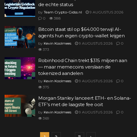
de echte status
by
Team Crypto-Gidss.nl
9 AUGUSTUS 2026
0
388
Bitcoin staat stil op $64.000 terwijl AI-
agents hun eigen crypto-wallet krijgen
by
Kevin Koolmees
9 AUGUSTUS 2026
0
373
Robinhood Chain trekt $315 miljoen aan
— maar memecoins verslaan de
tokenized aandelen
by
Kevin Koolmees
9 AUGUSTUS 2026
0
375
Morgan Stanley lanceert ETH- en Solana-
ETF’s met de laagste fee ooit
by
Kevin Koolmees
9 AUGUSTUS 2026
0
369