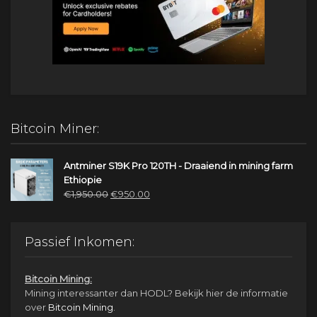
Bitcoin Miner:
Antminer S19K Pro 120TH - Draaiend in mining farm
Ethiopie
Oorspronkelijke
Huidige
€
1,950.00
€
950.00
prijs
prijs
was:
is:
€1,950.00.
€950.00.
Passief Inkomen:
Bitcoin Mining:
Mining interessanter dan HODL? Bekijk hier de informatie
over
Bitcoin Mining
.