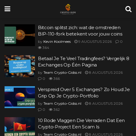
Bitcoin splitst zich: wat de omstreden
BIP-110-fork betekent voor jouw coins
by
Kevin Koolmees
9 AUGUSTUS 2026
0
364
Betaal Je Te Veel Tradingfees? Vergelijk 8
Exchanges Op Één Pagina
by
Team Crypto-Gidss.nl
8 AUGUSTUS 2026
0
366
Verspreid Over 5 Exchanges? Zo Houd Je
Grip Op Je Crypto-Portfolio
by
Team Crypto-Gidss.nl
8 AUGUSTUS 2026
0
362
10 Rode Vlaggen Die Verraden Dat Een
Crypto-Project Een Scam Is
by
Team Crypto-Gidss.nl
8 AUGUSTUS 2026