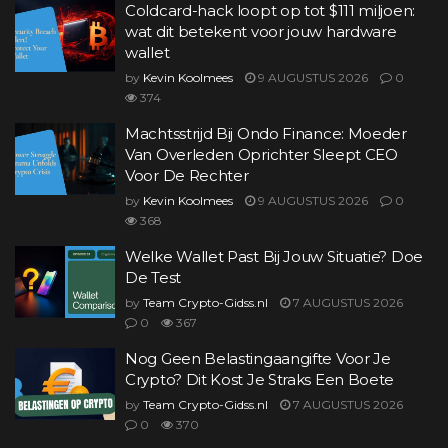
Coldcard-hack loopt op tot $111 miljoen:
wat dit betekent voor jouw hardware
wallet
by
Kevin Koolmees
9 AUGUSTUS 2026
0
374
Machtsstrijd Bij Ondo Finance: Moeder
Van Overleden Oprichter Sleept CEO
Voor De Rechter
by
Kevin Koolmees
9 AUGUSTUS 2026
0
368
Welke Wallet Past Bij Jouw Situatie? Doe
De Test
by
Team Crypto-Gidss.nl
7 AUGUSTUS 2026
0
367
Nog Geen Belastingaangifte Voor Je
Crypto? Dit Kost Je Straks Een Boete
by
Team Crypto-Gidss.nl
7 AUGUSTUS 2026
0
370