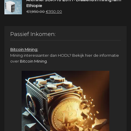
Ethiopie
Oorspronkelijke
Huidige
€
1,950.00
€
950.00
prijs
prijs
was:
is:
€1,950.00.
€950.00.
Passief Inkomen:
Bitcoin Mining:
Mining interessanter dan HODL? Bekijk hier de informatie
over
Bitcoin Mining
.