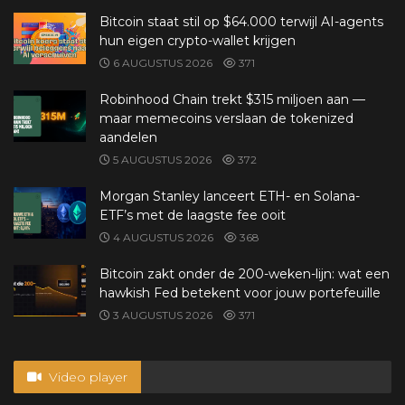
Bitcoin staat stil op $64.000 terwijl AI-agents
hun eigen crypto-wallet krijgen
6 AUGUSTUS 2026
371
Robinhood Chain trekt $315 miljoen aan —
maar memecoins verslaan de tokenized
aandelen
5 AUGUSTUS 2026
372
Morgan Stanley lanceert ETH- en Solana-
ETF’s met de laagste fee ooit
4 AUGUSTUS 2026
368
Bitcoin zakt onder de 200-weken-lijn: wat een
hawkish Fed betekent voor jouw portefeuille
3 AUGUSTUS 2026
371
Video player