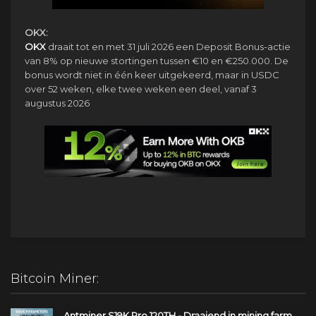
OKX:
OKX
draait tot en met 31 juli 2026 een Deposit Bonus-actie
van 8% op nieuwe stortingen tussen €10 en €250.000. De
bonus wordt niet in één keer uitgekeerd, maar in USDC
over 52 weken, elke twee weken een deel, vanaf 3
augustus 2026
Bitcoin Miner:
Antminer S19K Pro 120TH - Draaiend in mining farm