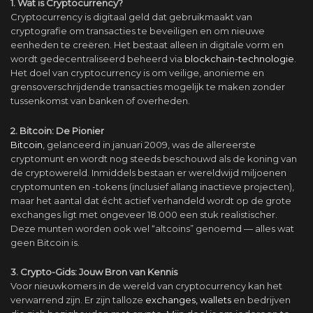
1. Wat is Cryptocurrency?
Cryptocurrency is digitaal geld dat gebruikmaakt van
cryptografie om transacties te beveiligen en om nieuwe
eenheden te creëren. Het bestaat alleen in digitale vorm en
wordt gedecentraliseerd beheerd via
blockchain-technologie
.
Het doel van cryptocurrency is om veilige, anonieme en
grensoverschrijdende transacties mogelijk te maken zonder
tussenkomst van banken of overheden.
2. Bitcoin: De Pionier
Bitcoin
, gelanceerd in januari 2009, was de allereerste
cryptomunt en wordt nog steeds beschouwd als de koning van
de cryptowereld. Inmiddels bestaan er wereldwijd miljoenen
cryptomunten en -tokens (inclusief allang inactieve projecten),
maar het aantal dat écht actief verhandeld wordt op de grote
exchanges ligt met ongeveer 18.000 een stuk realistischer.
Deze munten worden ook wel “altcoins” genoemd — alles wat
geen Bitcoin is.
3. Crypto-Gids: Jouw Bron van Kennis
Voor nieuwkomers in de wereld van cryptocurrency kan het
verwarrend zijn. Er zijn talloze
exchanges, wallets
en bedrijven