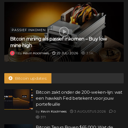
PASSIEF INKOMEN
Bitcoin mining als passief inkomen – Buy low
mine high
by
Kevin Koolmees
29 JULI 2026
3.9K
Bitcoin updates:
Bitcoin zakt onder de 200-weken-lijn: wat
een hawkish Fed betekent voor jouw
portefeuille
by
Kevin Koolmees
3 AUGUSTUS 2026
0
371
Bitcoin Terug Boven $65.000: Wat de