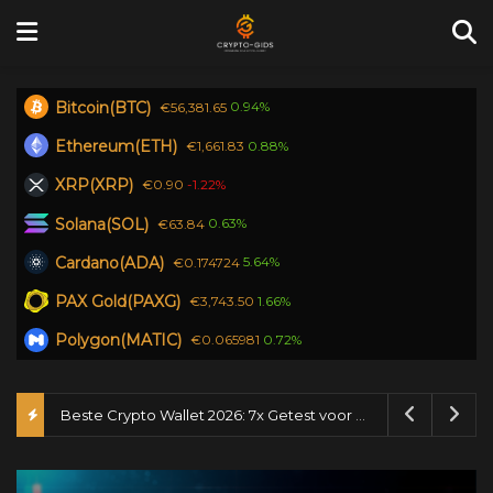
Bitcoin(BTC)
0.94%
€56,381.65
Ethereum(ETH)
0.88%
€1,661.83
XRP(XRP)
-1.22%
€0.90
Solana(SOL)
0.63%
€63.84
Cardano(ADA)
5.64%
€0.174724
PAX Gold(PAXG)
1.66%
€3,743.50
Polygon(MATIC)
0.72%
€0.065981
Beste Crypto Wallet 2026: 7x Getest voor Nederland
6 augus