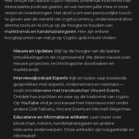
Hier vind je het laatste crypto nieuws, boeiende interviews met
interessante podcast gasten, en we nemen jullie mee in onze
reizen en investeringen. Het doel is om een persoonlijke touch
te geven aan de wereld van cryptocurrency, ondersteund door
slimme tools en AI om je op de hoogte te houden van
markttrends en handelsstrategieën
. Hier zijn enkele
hoogtepunten van wat je op Crypto-gids.nl kunt vinden:
Nieuws en Updates
: Blijf op de hoogte van de laatste
ontwikkelingen in de cryptowereld. We delen nieuws over
nieuwe projecten, technologische doorbraken en
markttrends.
Interviews/podcast Experts
: Kijk en luister naar boeiende
gesprekken met experts, ondernemers en visionairs —
zoals ons
interview met trendwatcher Vincent Everts
.
Ontdek hun inzichten en visie op de toekomst van crypto.
Op
YouTube
vind je ons kanaal met interviews met onder
andere Didi Taihuttu, Vincent Everts en Mitchell Weijerman.
Educatieve en informatieve artikelen
: Leer meer over
blockchain, tokens, handelsstrategieën en andere
relevante onderwerpen. Onze artikelen zijn toegankelijk en
informatief.