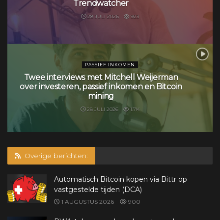
Trendwatcher
28 JULI 2026
923
PASSIEF INKOMEN
Twee interviews met Mitchell Weijerman
over investeren, passief inkomen en Bitcoin
mining
28 JULI 2026
1.7K
Overige berichten:
Automatisch Bitcoin kopen via Bittr op
vastgestelde tijden (DCA)
1 AUGUSTUS 2026
900