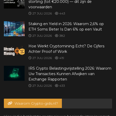
storting (tot €20.000) — dit zijn de
voorwaarden
27 JULI 2026
443
Staking en Yield in 2026: Waarom 2,6% op
ETH Soms Beter Is Dan 6% op een Vault
27 JULI 2026
382
Hoe Werkt Cryptomining Echt? De Cijfers
Achter Proof of Work
27 JULI 2026
419
IRS Crypto Belastingvrijstelling 2026: Waarom
Uw Transacties Kunnen Afwijken van
Exchange Rapporten
27 JULI 2026
433
Waarom Crypto-gids.nl?