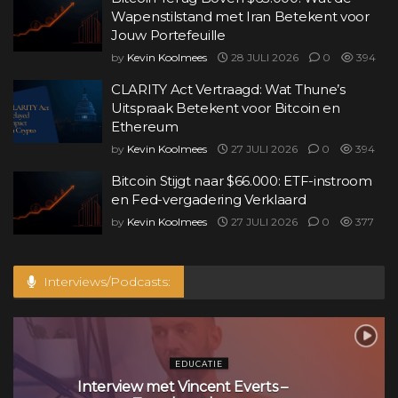
Wapenstilstand met Iran Betekent voor
Jouw Portefeuille
by
Kevin Koolmees
28 JULI 2026
0
394
CLARITY Act Vertraagd: Wat Thune’s
Uitspraak Betekent voor Bitcoin en
Ethereum
by
Kevin Koolmees
27 JULI 2026
0
394
Bitcoin Stijgt naar $66.000: ETF-instroom
en Fed-vergadering Verklaard
by
Kevin Koolmees
27 JULI 2026
0
377
Interviews/Podcasts:
EDUCATIE
Interview met Vincent Everts –