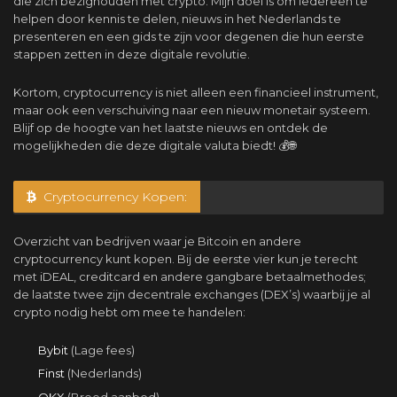
die zich bezighouden met crypto. Mijn doel is om iedereen te
helpen door kennis te delen, nieuws in het Nederlands te
presenteren en een gids te zijn voor degenen die hun eerste
stappen zetten in deze digitale revolutie.
Kortom, cryptocurrency is niet alleen een financieel instrument,
maar ook een verschuiving naar een nieuw monetair systeem.
Blijf op de hoogte van het laatste nieuws en ontdek de
mogelijkheden die deze digitale valuta biedt! 💰🌐
Cryptocurrency Kopen:
Overzicht van bedrijven waar je Bitcoin en andere
cryptocurrency kunt kopen. Bij de eerste vier kun je terecht
met iDEAL, creditcard en andere gangbare betaalmethodes;
de laatste twee zijn decentrale exchanges (DEX’s) waarbij je al
crypto nodig hebt om mee te handelen:
Bybit
(Lage fees)
Finst
(Nederlands)
OKX
(Breed aanbod)