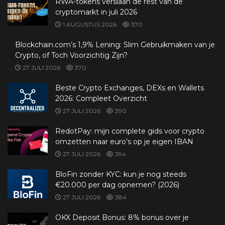
RWA-tokens verslaan de rest van de
cryptomarkt in juli 2026
1 AUGUSTUS 2026
370
Blockchain.com’s 1,9% Lening: Slim Gebruikmaken van je
Crypto, of Toch Voorzichtig Zijn?
27 JULI 2026
370
Beste Crypto Exchanges, DEXs en Wallets
2026: Compleet Overzicht
27 JULI 2026
390
RedotPay: mijn complete gids voor crypto
omzetten naar euro’s op je eigen IBAN
27 JULI 2026
394
BloFin zonder KYC: kun je nog steeds
€20.000 per dag opnemen? (2026)
27 JULI 2026
384
OKX Deposit Bonus: 8% bonus over je