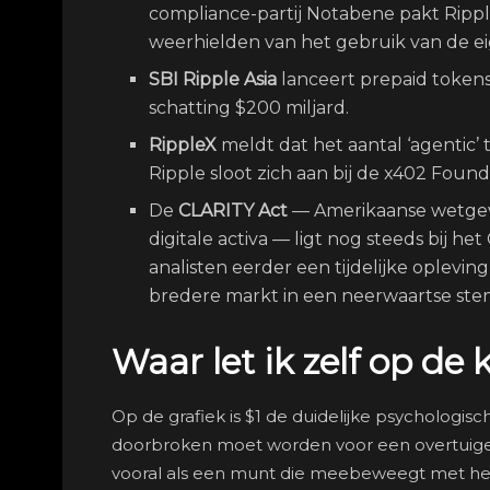
compliance-partij Notabene pakt Ripple
weerhielden van het gebruik van de ei
SBI Ripple Asia
lanceert prepaid tokens
schatting $200 miljard.
RippleX
meldt dat het aantal ‘agentic’ 
Ripple sloot zich aan bij de x402 Founda
De
CLARITY Act
— Amerikaanse wetgevi
digitale activa — ligt nog steeds bij h
analisten eerder een tijdelijke oplevi
bredere markt in een neerwaartse ste
Waar let ik zelf op 
Op de grafiek is $1 de duidelijke psychologisc
doorbroken moet worden voor een overtuigende
vooral als een munt die meebeweegt met het