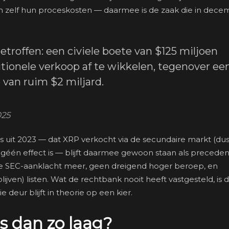
 zelf hun proceskosten — daarmee is de zaak die in dece
etroffen: een civiele boete van $125 miljoen
tionele verkoop af te wikkelen, tegenover ee
 van ruim $2 miljard.
025
s uit 2023 — dat XRP verkocht via de secundaire markt (du
géén effect is — blijft daarmee gewoon staan als preceden
ende SEC-aanklacht meer, geen dreigend hoger beroep, en
lijven) listen. Wat de rechtbank nooit heeft vastgesteld, is 
e deur blijft in theorie op een kier.
s dan zo laag?