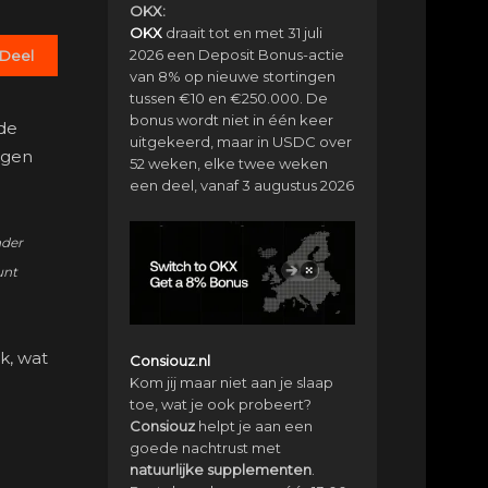
OKX:
OKX
draait tot en met 31 juli
2026 een Deposit Bonus-actie
Deel
van 8% op nieuwe stortingen
tussen €10 en €250.000. De
bonus wordt niet in één keer
 de
uitgekeerd, maar in USDC over
ngen
52 weken, elke twee weken
een deel, vanaf 3 augustus 2026
nder
unt
k, wat
Consiouz.nl
Kom jij maar niet aan je slaap
e
toe, wat je ook probeert?
Consiouz
helpt je aan een
goede nachtrust met
natuurlijke
supplementen
.