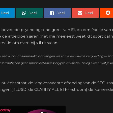
Deel
Deel
Deel
Deel
 boven de psychologische grens van $1, en een fractie van
ie de afgelopen jaren met me meeleest weet: dit soort dali
rectie om even bij stil te staan.
zo’n link een account aanmaakt, ontvangen we soms een kleine vergoeding — zo
nformatief en geen financieel advies; crypto is volatiel, beleg alleen wat je k
e nu écht staat: de langverwachte afronding van de SEC-zaa
lingen (RLUSD, de CLARITY Act, ETF-instroom) de komend