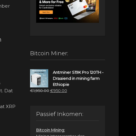
mber
n
Bitcoin Miner:
Antminer S19K Pro 120TH -
Draaiend in mining farm
s
Ethiopie
Oorspronkelijke
Huidige
t. Dat
€
1,950.00
€
950.00
prijs
prijs
was:
is:
dat XRP
€1,950.00.
€950.00.
Passief Inkomen:
Bitcoin Mining:
Mining interessanter dan