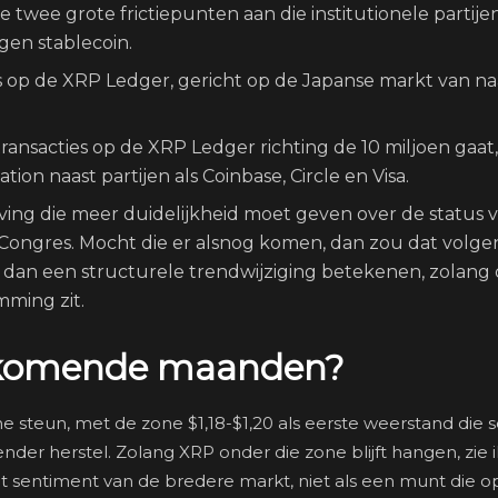
 twee grote frictiepunten aan die institutionele partije
gen stablecoin.
 op de XRP Ledger, gericht op de Japanse markt van na
transacties op de XRP Ledger richting de 10 miljoen gaat
tion naast partijen als Coinbase, Circle en Visa.
ng die meer duidelijkheid moet geven over de status 
et Congres. Mocht die er alsnog komen, dan zou dat volge
ng dan een structurele trendwijziging betekenen, zolang
mming zit.
de komende maanden?
he steun, met de zone $1,18-$1,20 als eerste weerstand die s
r herstel. Zolang XRP onder die zone blijft hangen, zie i
 sentiment van de bredere markt, niet als een munt die o