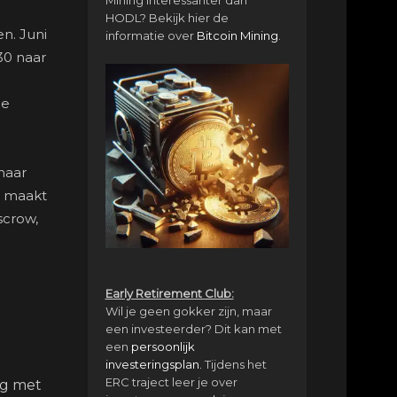
HODL? Bekijk hier de
en. Juni
informatie over
Bitcoin Mining
.
30 naar
de
 maar
st maakt
scrow,
Early Retirement Club:
Wil je geen gokker zijn, maar
een investeerder? Dit kan met
een
persoonlijk
investeringsplan.
Tijdens het
ERC traject leer je over
ng met