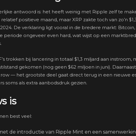
 eerlijke antwoord is: het heeft weinig met Ripple zelf te mak
 relatief positieve maand, maar XRP zakte toch van zo’n $1,
2024. De verklaring ligt vooral in de bredere markt: Bitcoin,
e periode ongeveer even hard, wat wijst op een marktbre
.
s trokken bij lancering in totaal $1,3 miljard aan instroom,
t stilstand gekomen (nog geen $62 miljoen in juni). Daarnaa
escrow — het grootste deel gaat direct terug in een nieuwe e
rs soms als extra aanbodsdruk gezien.
s is
men best veel:
et de introductie van Ripple Mint en een samenwerki