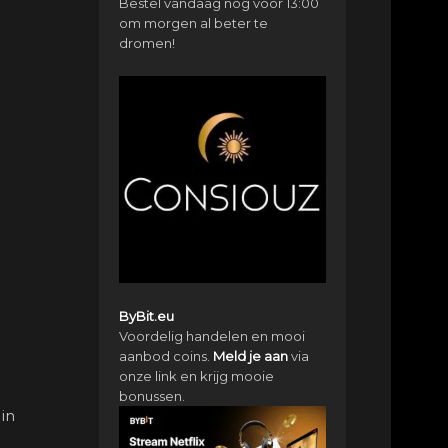
Bestel vandaag nog vóór 13:00
om morgen al beter te
dromen!
ByBit.eu
Voordelig handelen en mooi
aanbod coins.
Meld je aan
via
onze link en krijg mooie
bonussen.
in