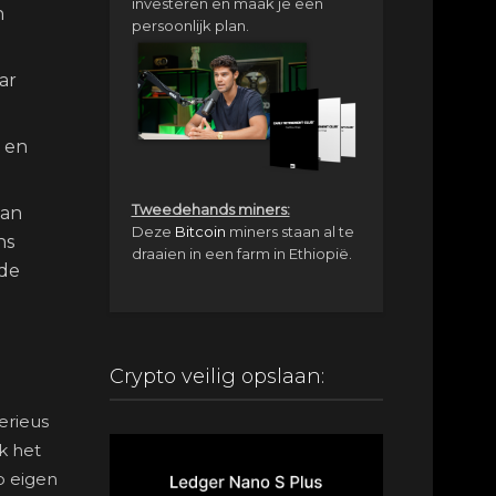
investeren en maak je een
n
persoonlijk plan.
ar
, en
Tweedehands miners:
van
Deze
Bitcoin
miners staan al te
ns
draaien in een farm in Ethiopië.
 de
Crypto veilig opslaan:
erieus
k het
p eigen