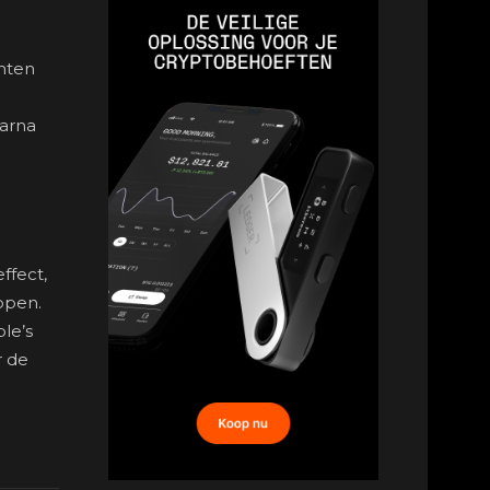
enten
aarna
ffect,
ppen.
le’s
r de