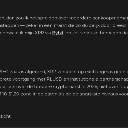
reiden, dan zou ik het spreiden over meerdere aankoopmom
instappen — zeker in een markt die zo duidelijk door breed
 bewaar ik mijn XRP via
Bybit
, en zet serieuze bedragen d
SEC-zaak is afgerond, XRP verkocht op exchanges is geen e
ncrete voortgang met RLUSD en institutionele partnerscha
al iets over de bredere cryptomarkt in 2026, niet over Ripp
,18-$1,20-zone in de gaten als de belangrijkste niveaus voo
zicht.