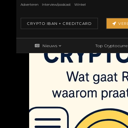
Adverteren
Interview/podcast
Winkel
CRYPTO IBAN + CREDITCARD
VER
Nieuws
Top Cryptocurre