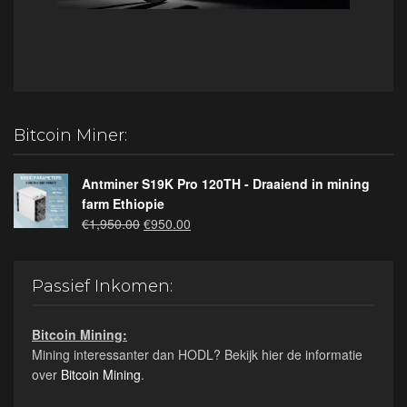
Bitcoin Miner:
Antminer S19K Pro 120TH - Draaiend in mining
farm Ethiopie
Oorspronkelijke
Huidige
€
1,950.00
€
950.00
prijs
prijs
was:
is:
€1,950.00.
€950.00.
Passief Inkomen:
Bitcoin Mining:
Mining interessanter dan HODL? Bekijk hier de informatie
over
Bitcoin Mining
.