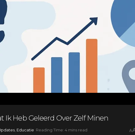
at Ik Heb Geleerd Over Zelf Minen
Updates
,
Educatie
Reading Time: 4 mins read
A