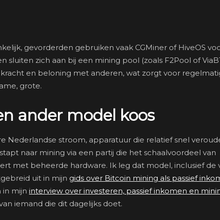
kelijk, gevorderden gebruiken vaak CGMiner of HiveOS vo
sluiten zich aan bij een mining pool (zoals F2Pool of ViaB
nkracht en beloning met anderen, wat zorgt voor regelmati
zame, grote.
een ander model koos
 Nederlandse stroom, apparatuur die relatief snel veroude
stapt naar mining via een partij die het schaalvoordeel van
t met beheerde hardware. Ik leg dat model, inclusief de 
gebreid uit in mijn
gids over Bitcoin mining als passief ink
 in mijn
interview over investeren, passief inkomen en mini
van iemand die dit dagelijks doet.