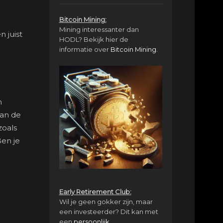
Bitcoin Mining:
Mining interessanter dan
 juist
HODL? Bekijk hier de
informatie over
Bitcoin Mining
.
n
kan de
zoals
Ben je
Early Retirement Club:
Wil je geen gokker zijn, maar
een investeerder? Dit kan met
een
persoonlijk