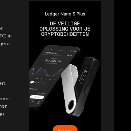
or
TC) in
gere,
rt,
voor-
omen
.
ng
—