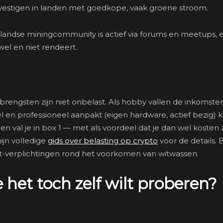
vestigen in landen met goedkope, vaak groene stroom.
landse miningcommunity is actief via forums en meetups, en
 wel en niet rendeert.
brengsten zijn niet onbelast. Als hobby vallen de inkomste
el en professioneel aanpakt (eigen hardware, actief bezig) 
en val je in box 1 — met als voordeel dat je dan wel kosten 
jn volledige
gids over belasting op crypto
voor de details. 
ft-verplichtingen rond het voorkomen van witwassen.
 het toch zelf wilt proberen?