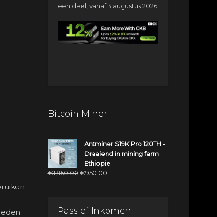
een deel, vanaf 3 augustus 2026
Bitcoin Miner:
Antminer S19K Pro 120TH -
Draaiend in mining farm
Ethiopie
Oorspronkelijke
Huidige
€
1,950.00
€
950.00
prijs
prijs
bruiken
was:
is:
t
€1,950.00.
€950.00.
Passief Inkomen:
 reden