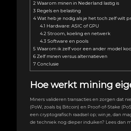
2
Waarom minen in Nederland lastig is
3
Regels en belasting
4
Wat heb je nodig als je het toch zelf wilt 
4.1
Hardware: ASIC of GPU
4.2
Stroom, koeling en netwerk
4.3
Software en pools
5
Waarom ik zelf voor een ander model ko
6
Zelf minen versus alternatieven
7
Conclusie
Hoe werkt mining eige
Miners valideren transacties en zorgen dat 
(PoW, zoals bij Bitcoin) en Proof-of-Stake (Po
een cryptografisch raadsel op; win je, dan ma
de techniek nog dieper induiken? Lees dan m