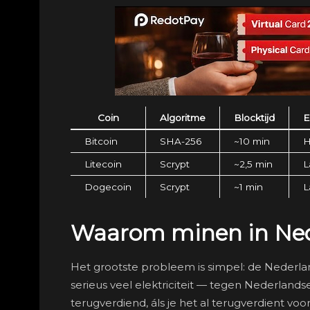
Coin
Algoritme
Blocktijd
E
Bitcoin
SHA-256
~10 min
H
Litecoin
Scrypt
~2,5 min
L
Dogecoin
Scrypt
~1 min
L
Waarom minen in Nede
Het grootste probleem is simpel: de Nederla
serieus veel elektriciteit — tegen Nederlands
terugverdiend, áls je het al terugverdient voo