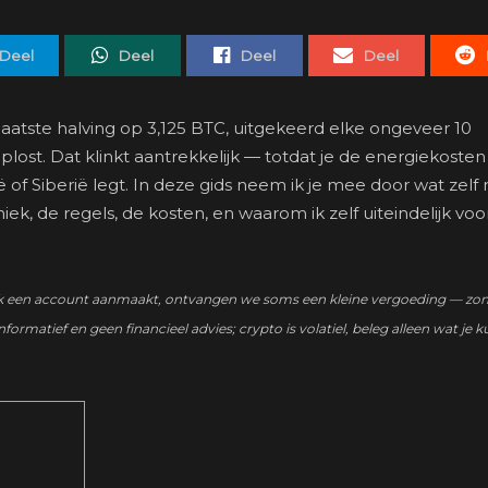
Deel
Deel
Deel
Deel
laatste halving op 3,125 BTC, uitgekeerd elke ongeveer 10
lost. Dat klinkt aantrekkelijk — totdat je de energiekosten 
 of Siberië legt. In deze gids neem ik je mee door wat zelf
iek, de regels, de kosten, en waarom ik zelf uiteindelijk vo
zo’n link een account aanmaakt, ontvangen we soms een kleine vergoeding — zo
nformatief en geen financieel advies; crypto is volatiel, beleg alleen wat je k