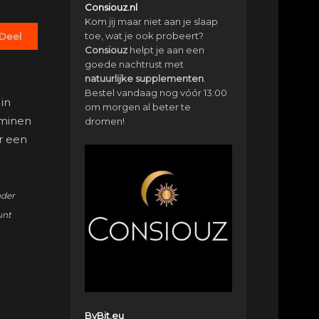
Consiouz.nl
Kom jij maar niet aan je slaap
toe, wat je ook probeert?
Deel
Consiouz
helpt je aan een
goede nachtrust met
natuurlijke
supplementen
.
Bestel vandaag nog vóór 13:00
in
om morgen al beter te
 minen
dromen!
or een
nder
unt
ByBit.eu