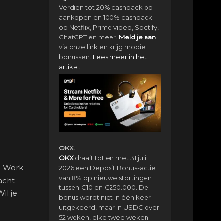
Verdien tot 20% cashback op
aankopen en 100% cashback
op Netflix, Prime video, Spotify,
ChatGPT en meer.
Meld je aan
via onze link en krijg mooie
bonussen.
Lees meer in het
artikel.
OKX:
OKX
draait tot en met 31 juli
f-Work
2026 een Deposit Bonus-actie
van 8% op nieuwe stortingen
racht
tussen €10 en €250.000. De
il je
bonus wordt niet in één keer
uitgekeerd, maar in USDC over
52 weken, elke twee weken