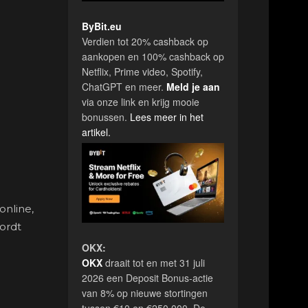
ByBit.eu
Verdien tot 20% cashback op
aankopen en 100% cashback op
Netflix, Prime video, Spotify,
ChatGPT en meer.
Meld je aan
via onze link en krijg mooie
bonussen.
Lees meer in het
artikel.
online,
wordt
OKX:
OKX
draait tot en met 31 juli
2026 een Deposit Bonus-actie
van 8% op nieuwe stortingen
tussen €10 en €250.000. De