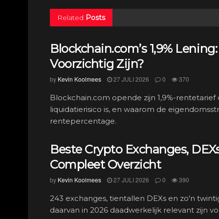
Related
Posts
Blockchain.com’s 1,9% Lening:
Voorzichtig Zijn?
by
Kevin Koolmees
27 JULI 2026
0
370
Blockchain.com opende zijn 1,9%-rentetarief
liquidatierisico is, en waarom de eigendomsstr
rentepercentage.
Beste Crypto Exchanges, DEXs
Compleet Overzicht
by
Kevin Koolmees
27 JULI 2026
0
390
243 exchanges, tientallen DEXs en zo'n twinti
daarvan in 2026 daadwerkelijk relevant zijn 