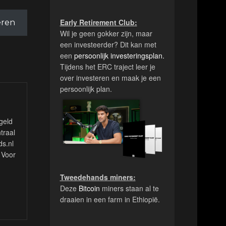
Early Retirement Club:
ren
Wil je geen gokker zijn, maar
een investeerder? Dit kan met
een
persoonlijk investeringsplan.
Tijdens het ERC traject leer je
over investeren en maak je een
persoonlijk plan.
 geld
traal
ds.nl
. Voor
Tweedehands miners:
Deze
Bitcoin
miners staan al te
draaien in een farm in Ethiopië.