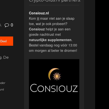
Crypto-Gids.nl partners:
Consiouz.nl
Kom jij maar niet aan je slaap
toe, wat je ook probeert?
0
A
Consiouz
helpt je aan een
goede nachtrust met
natuurlijke
supplementen
.
Deel
Bestel vandaag nog vóór 13:00
om morgen al beter te dromen!
g. De
nder
unt