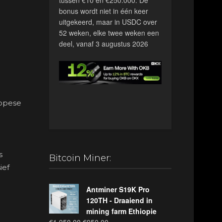
bonus wordt niet in één keer
uitgekeerd, maar in USDC over
52 weken, elke twee weken een
deel, vanaf 3 augustus 2026
ropese
s
Bitcoin Miner:
ief
Antminer S19K Pro
120TH - Draaiend in
mining farm Ethiopie
Oorspronkelijke
Huidige