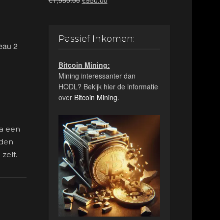
€
1,950.00
€
950.00
prijs
prijs
was:
is:
€1,950.00.
€950.00.
Passief Inkomen:
veau 2
Bitcoin Mining:
Mining interessanter dan
HODL? Bekijk hier de informatie
over
Bitcoin Mining
.
ia een
rden
zelf.