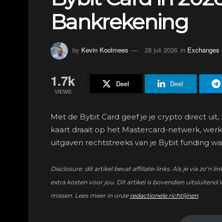
Bankrekening
by
Kevin Koolmees
28 juli 2026
in
Exchanges 
1.7k
Deel
Deel
VIEWS
Met de Bybit Card geef je je crypto direct ui
kaart draait op het Mastercard-netwerk, wer
uitgaven rechtstreeks van je Bybit funding wal
Disclosure: dit artikel bevat affiliate-links. Als je via 
extra kosten voor jou. Dit artikel is bovendien uitsluitend i
missen. Lees meer in onze
redactionele richtlijnen
.