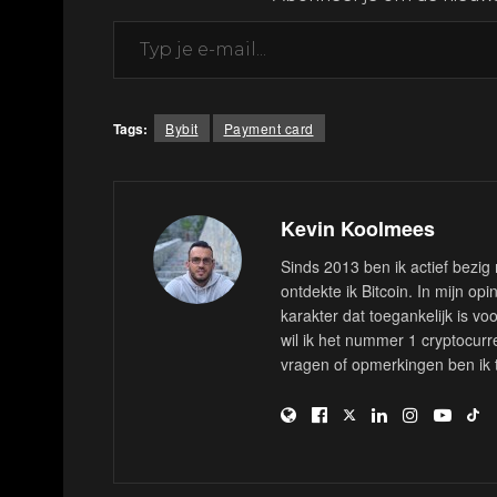
Typ je e-mail...
Tags:
Bybit
Payment card
Kevin Koolmees
Sinds 2013 ben ik actief bezig 
ontdekte ik Bitcoin. In mijn op
karakter dat toegankelijk is voo
wil ik het nummer 1 cryptocurre
vragen of opmerkingen ben ik 