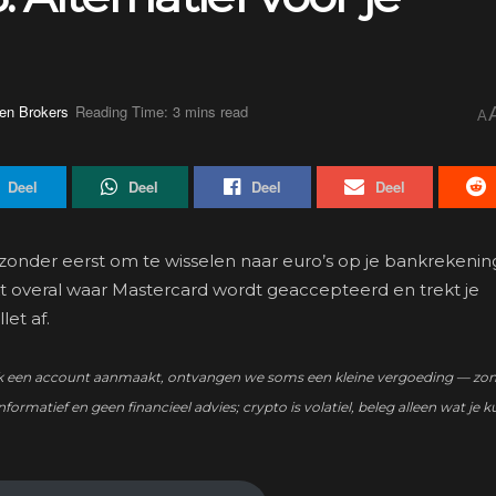
en Brokers
Reading Time: 3 mins read
A
Deel
Deel
Deel
Deel
t, zonder eerst om te wisselen naar euro’s op je bankrekenin
kt overal waar Mastercard wordt geaccepteerd en trekt je
let af.
zo’n link een account aanmaakt, ontvangen we soms een kleine vergoeding — zo
nformatief en geen financieel advies; crypto is volatiel, beleg alleen wat je k