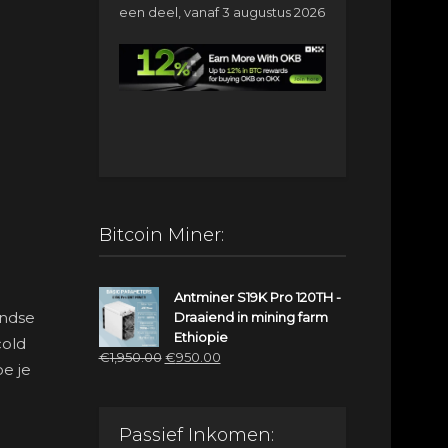
een deel, vanaf 3 augustus 2026
Bitcoin Miner:
Antminer S19K Pro 120TH -
andse
Draaiend in mining farm
Ethiopie
cold
Oorspronkelijke
Huidige
€
1,950.00
€
950.00
oe je
prijs
prijs
was:
is:
€1,950.00.
€950.00.
Passief Inkomen: