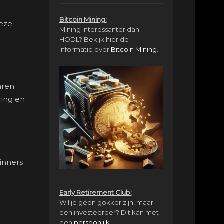
Bitcoin Mining:
Deze
Mining interessanter dan
HODL? Bekijk hier de
informatie over
Bitcoin Mining
.
aren
ring en
inners
Early Retirement Club:
Wil je geen gokker zijn, maar
een investeerder? Dit kan met
een
persoonlijk