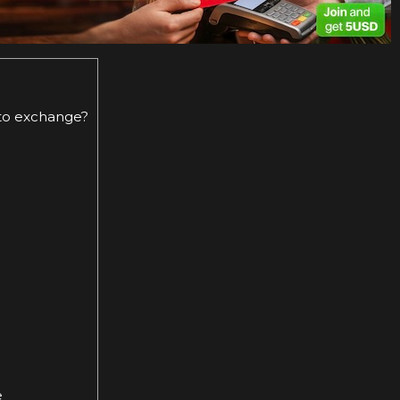
pto exchange?
e