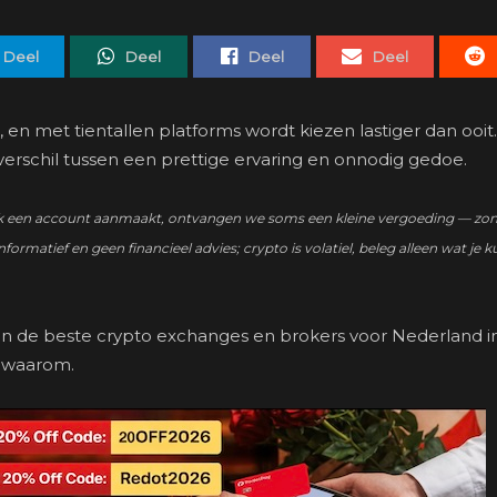
Deel
Deel
Deel
Deel
en met tientallen platforms wordt kiezen lastiger dan ooit.
verschil tussen een prettige ervaring en onnodig gedoe.
zo’n link een account aanmaakt, ontvangen we soms een kleine vergoeding — zo
nformatief en geen financieel advies; crypto is volatiel, beleg alleen wat je k
t van de beste crypto exchanges en brokers voor Nederland i
n waarom.