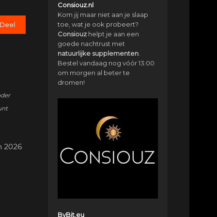
Consiouz.nl
Kom jij maar niet aan je slaap
toe, wat je ook probeert?
Deel
Consiouz
helpt je aan een
goede nachtrust met
natuurlijke
supplementen
.
Bestel vandaag nog vóór 13:00
om morgen al beter te
dromen!
nder
unt
n 2026
ByBit.eu