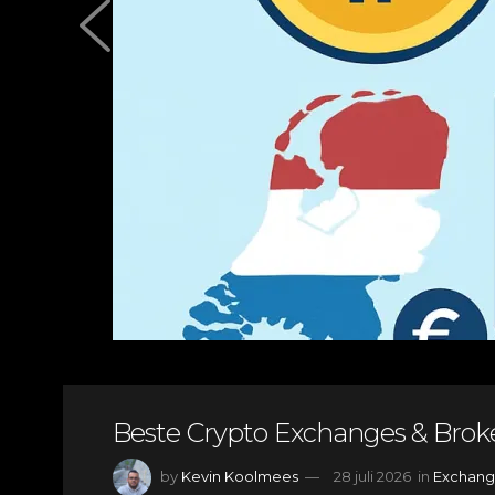
Beste Crypto Exchanges & Brok
by
Kevin Koolmees
28 juli 2026
in
Exchang