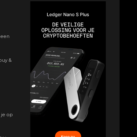
 een
buy &
 je op