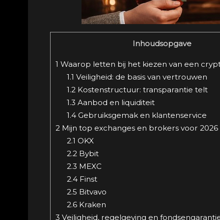
Inhoudsopgave
1
Waarop letten bij het kiezen van een cry
1.1
Veiligheid: de basis van vertrouwen
1.2
Kostenstructuur: transparantie telt
1.3
Aanbod en liquiditeit
1.4
Gebruiksgemak en klantenservice
2
Mijn top exchanges en brokers voor 2026
2.1
OKX
2.2
Bybit
2.3
MEXC
2.4
Finst
2.5
Bitvavo
2.6
Kraken
3
Veiligheid, regelgeving en fondsengaranti