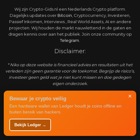
Wij zijn Crypto-Gids.nl een Nederlands Crypto platform.
Dagelijks updates over
Bitcoin
, Cryptocurrency, Investeren,
Passief Inkomen, Interviews , Real World Assets, AI en andere
projecten. Wij houden de markt nauwlettend in de gaten en
dragen kennis over aan het publiek. Join onze community op
Telegram
.
Disclaimer:
* Niks op deze website is financieel advies en resultaten uit het
verleden zijn geen garantie voor de toekomst. Begrijp de risico’s,
investeer geen geld wat je niet kunt missen en doe gedegen
eigen onderzoek.
Adverteren:
×
Bewaar je crypto veilig
Een hardware wallet van Ledger houdt je coins offline en
Crypto-gids.nl is een enorm snel groeiend platform waar
buiten bereik van hackers.
actuele informatie over de markt weergegeven wordt. Het is
mogelijk om bij ons te adverteren om een grote crypto
Bekijk Ledger →
doelgroep te bereiken. Zie
advertentie
mogelijkheden
.