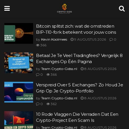
Bitcoin splitst zich: wat de omstreden
BIP-110-fork betekent voor jouw coins
by
Kevin Koolmees
9 AUGUSTUS 2026
0
366
Betaal Je Te Veel Tradingfees? Vergelijk 8
Exchanges Op Één Pagina
by
Team Crypto-Gidss.nl
8 AUGUSTUS 2026
0
366
Verspreid Over 5 Exchanges? Zo Houd Je
Grip Op Je Crypto-Portfolio
by
Team Crypto-Gidss.nl
8 AUGUSTUS 2026
0
362
10 Rode Vlaggen Die Verraden Dat Een
Crypto-Project Een Scam Is
by
Team Crypto-Gidss.nl
8 AUGUSTUS 2026