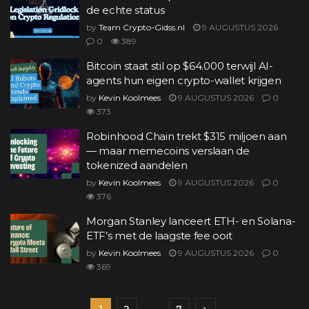
de echte status
by
Team Crypto-Gidss.nl
9 AUGUSTUS 2026
0
389
Bitcoin staat stil op $64.000 terwijl AI-
agents hun eigen crypto-wallet krijgen
by
Kevin Koolmees
9 AUGUSTUS 2026
0
373
Robinhood Chain trekt $315 miljoen aan
— maar memecoins verslaan de
tokenized aandelen
by
Kevin Koolmees
9 AUGUSTUS 2026
0
376
Morgan Stanley lanceert ETH- en Solana-
ETF’s met de laagste fee ooit
by
Kevin Koolmees
9 AUGUSTUS 2026
0
369