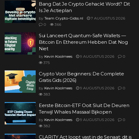
Bang Dat Je Crypto Gehackt Wordt? Dit
Is Je Actieplan
by
Team Crypto-Gidss.nl
7 AUGUSTUS 2026
0
366
Sui Lanceert Quantum-Safe Wallets —
Bitcoin En Ethereum Hebben Dat Nog
Niet
by
Kevin Koolmees
9 AUGUSTUS 2026
0
375
Crypto Voor Beginners: De Complete
Gratis Gids (2026)
by
Kevin Koolmees
9 AUGUSTUS 2026
0
383
Eerste Bitcoin-ETF Ooit Sluit De Deuren
Terwijl Whales Massaal Bijkopen
by
Kevin Koolmees
9 AUGUSTUS 2026
0
382
CLARITY Act loopt vast in de Senaat: dit is