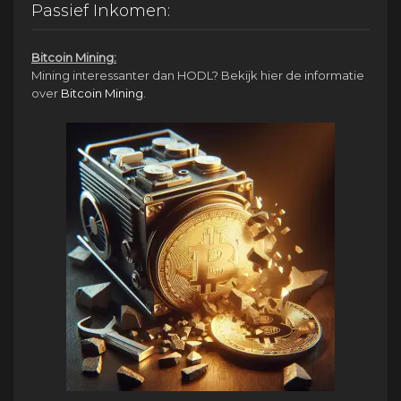
€1,950.00.
€950.00.
Passief Inkomen:
Bitcoin Mining:
Mining interessanter dan HODL? Bekijk hier de informatie
over
Bitcoin Mining
.