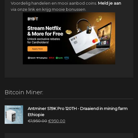
Voordelig handelen en mooi aanbod coins.
Meld je aan
via onze link en krijg mooie bonussen.
Bitcoin Miner:
Antminer S19K Pro 120TH - Draaiend in mining farm
Ethiopie
Oorspronkelijke
Huidige
€
1,950.00
€
950.00
prijs
prijs
was:
is: