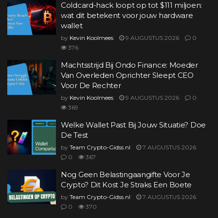
Coldcard-hack loopt op tot $111 miljoen:
wat dit betekent voor jouw hardware
wallet
by
Kevin Koolmees
9 AUGUSTUS 2026
0
376
Machtsstrijd Bij Ondo Finance: Moeder
Van Overleden Oprichter Sleept CEO
Voor De Rechter
by
Kevin Koolmees
9 AUGUSTUS 2026
0
369
Welke Wallet Past Bij Jouw Situatie? Doe
De Test
by
Team Crypto-Gidss.nl
7 AUGUSTUS 2026
0
367
Nog Geen Belastingaangifte Voor Je
Crypto? Dit Kost Je Straks Een Boete
by
Team Crypto-Gidss.nl
7 AUGUSTUS 2026
0
370