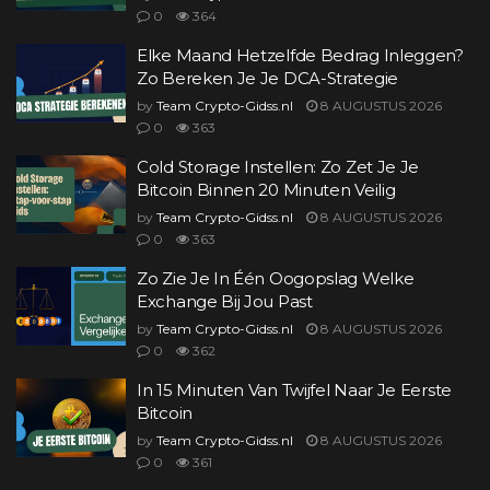
0
364
Elke Maand Hetzelfde Bedrag Inleggen?
Zo Bereken Je Je DCA-Strategie
by
Team Crypto-Gidss.nl
8 AUGUSTUS 2026
0
363
Cold Storage Instellen: Zo Zet Je Je
Bitcoin Binnen 20 Minuten Veilig
by
Team Crypto-Gidss.nl
8 AUGUSTUS 2026
0
363
Zo Zie Je In Één Oogopslag Welke
Exchange Bij Jou Past
by
Team Crypto-Gidss.nl
8 AUGUSTUS 2026
0
362
In 15 Minuten Van Twijfel Naar Je Eerste
Bitcoin
by
Team Crypto-Gidss.nl
8 AUGUSTUS 2026
0
361