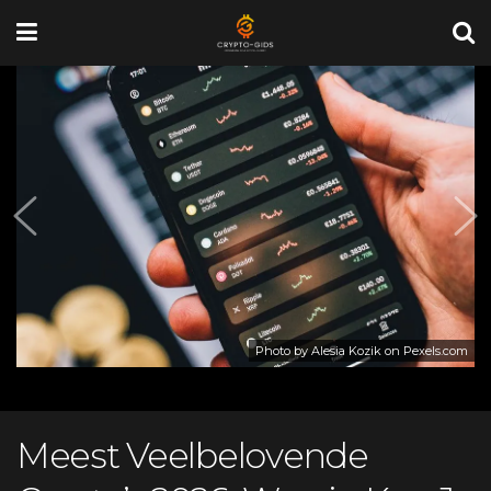
Photo by Alesia Kozik on
Pexels.com
Meest Veelbelovende