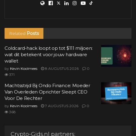
Related
Posts
Coldcard-hack loopt op tot $111 miljoen:
wat dit betekent voor jouw hardware
wallet
by
Kevin Koolmees
8 AUGUSTUS 2026
0
371
Machtsstrijd Bij Ondo Finance: Moeder
Van Overleden Oprichter Sleept CEO
Voor De Rechter
by
Kevin Koolmees
7 AUGUSTUS 2026
0
368
Crypto-Gids.nl partners: