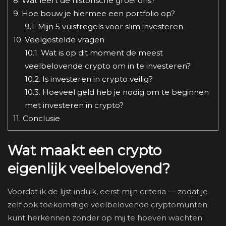
8.
Wat leert de historische groei ons?
9.
Hoe bouw je hiermee een portfolio op?
9.1.
Mijn 5 vuistregels voor slim investeren
10.
Veelgestelde vragen
10.1.
Wat is op dit moment de meest
veelbelovende crypto om in te investeren?
10.2.
Is investeren in crypto veilig?
10.3.
Hoeveel geld heb je nodig om te beginnen
met investeren in crypto?
11.
Conclusie
Wat maakt een crypto
eigenlijk veelbelovend?
Voordat ik de lijst induik, eerst mijn criteria — zodat je
zelf ook toekomstige veelbelovende cryptomunten
kunt herkennen zonder op mij te hoeven wachten: