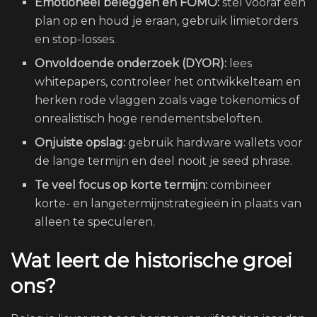
Emotioneel beleggen en FOMO:
stel vooraf een
plan op en houd je eraan, gebruik limietorders
en stop-losses.
Onvoldoende onderzoek (DYOR):
lees
whitepapers, controleer het ontwikkelteam en
herken rode vlaggen zoals vage tokenomics of
onrealistisch hoge rendementsbeloften.
Onjuiste opslag:
gebruik hardware wallets voor
de lange termijn en deel nooit je seed phrase.
Te veel focus op korte termijn:
combineer
korte- en langetermijnstrategieën in plaats van
alleen te speculeren.
Wat leert de historische groei
ons?