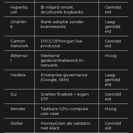
Hyperliq
$1 miljard omzet,
Gemidd
uid
structurele buybacks
eld
Chainlin
Bank-adoptie zonder
Laag-
k
koersreactie
gemidd
eld
Canton
DTCC/JPMorgan live
Gemidd
Network
productie
eld
Bittenso
Werkend
Hoog
r
gedecentraliseerd AI-
netwerk
Hedera
Enterprise-governance
Laag-
(Google, IBM)
gemidd
eld
Sui
Snelste finaliteit + eigen
Gemidd
ETF
eld
Render
Tastbare GPU-compute
Hoog
use-case
Stellar
MoneyGram als validator,
Gemidd
niet klant
eld