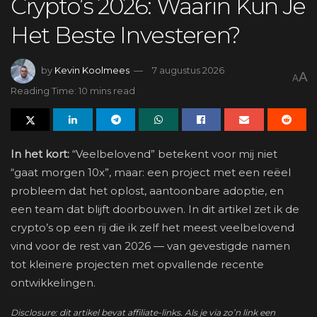
Crypto’s 2026: Waarin Kun Je
Het Beste Investeren?
by
Kevin Koolmees
7 augustus 2026
A
A
Reading Time: 10 mins read
In het kort:
“Veelbelovend” betekent voor mij niet
“gaat morgen 10x”, maar: een project met een reëel
probleem dat het oplost, aantoonbare adoptie, en
een team dat blijft doorbouwen. In dit artikel zet ik de
crypto’s op een rij die ik zelf het meest veelbelovend
vind voor de rest van 2026 — van gevestigde namen
tot kleinere projecten met opvallende recente
ontwikkelingen.
Disclosure: dit artikel bevat affiliate-links. Als je via zo’n link een