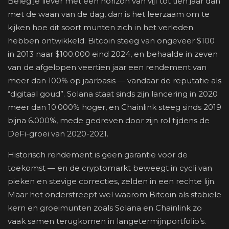
Beleg je liever met een horizon van vijf tot tien jaar dan
met de waan van de dag, dan is het leerzaam om te
kijken hoe dit soort munten zich in het verleden
hebben ontwikkeld. Bitcoin steeg van ongeveer $100
in 2013 naar $100.000 eind 2024, en behaalde in zeven
van de afgelopen veertien jaar een rendement van
meer dan 100% op jaarbasis — vandaar de reputatie als
“digitaal goud”. Solana staat sinds zijn lancering in 2020
meer dan 10.000% hoger, en Chainlink steeg sinds 2019
bijna 6.000%, mede gedreven door zijn rol tijdens de
DeFi-groei van 2020-2021.
Historisch rendement is geen garantie voor de
toekomst — en de cryptomarkt beweegt in cycli van
pieken en stevige correcties, zelden in een rechte lijn.
Maar het onderstreept wel waarom Bitcoin als stabiele
kern en groeimunten zoals Solana en Chainlink zo
vaak samen terugkomen in langetermijnportfolio’s.