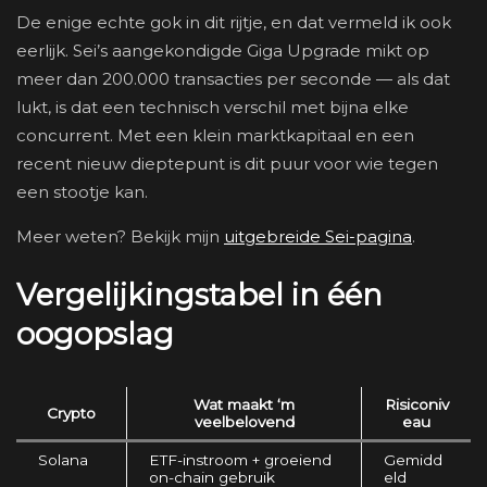
De enige echte gok in dit rijtje, en dat vermeld ik ook
eerlijk. Sei’s aangekondigde Giga Upgrade mikt op
meer dan 200.000 transacties per seconde — als dat
lukt, is dat een technisch verschil met bijna elke
concurrent. Met een klein marktkapitaal en een
recent nieuw dieptepunt is dit puur voor wie tegen
een stootje kan.
Meer weten? Bekijk mijn
uitgebreide Sei-pagina
.
Vergelijkingstabel in één
oogopslag
Wat maakt ‘m
Risiconiv
Crypto
veelbelovend
eau
Solana
ETF-instroom + groeiend
Gemidd
on-chain gebruik
eld