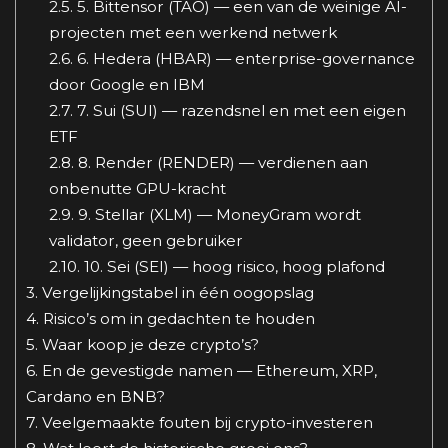
2.5.
5. Bittensor (TAO) — een van de weinige AI-
projecten met een werkend netwerk
2.6.
6. Hedera (HBAR) — enterprise-governance
door Google en IBM
2.7.
7. Sui (SUI) — razendsnel en met een eigen
ETF
2.8.
8. Render (RENDER) — verdienen aan
onbenutte GPU-kracht
2.9.
9. Stellar (XLM) — MoneyGram wordt
validator, geen gebruiker
2.10.
10. Sei (SEI) — hoog risico, hoog plafond
3.
Vergelijkingstabel in één oogopslag
4.
Risico’s om in gedachten te houden
5.
Waar koop je deze crypto’s?
6.
En de gevestigde namen — Ethereum, XRP,
Cardano en BNB?
7.
Veelgemaakte fouten bij crypto-investeren