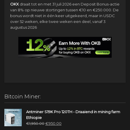
OKX
draait tot en met 31 juli 2026 een Deposit Bonus-actie
van 8% op nieuwe stortingen tussen €10 en €250.000. De
bonus wordt niet in één keer uitgekeerd, maar in USDC
over 52 weken, elke twee weken een deel, vanaf 3
augustus 2026
Bitcoin Miner:
Antminer S19K Pro 120TH - Draaiend in mining farm
Ethiopie
Oorspronkelijke
Huidige
€
1,950.00
€
950.00
prijs
prijs