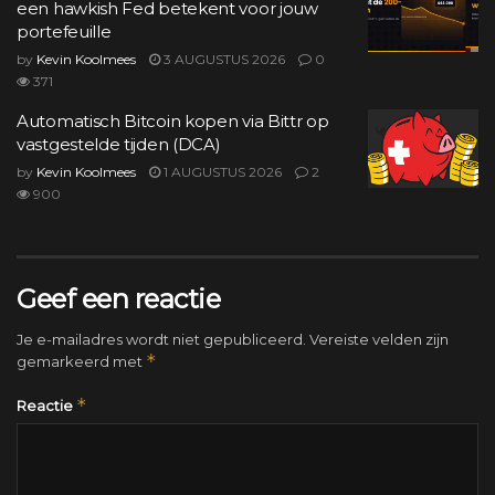
een hawkish Fed betekent voor jouw
portefeuille
by
Kevin Koolmees
3 AUGUSTUS 2026
0
371
Automatisch Bitcoin kopen via Bittr op
vastgestelde tijden (DCA)
by
Kevin Koolmees
1 AUGUSTUS 2026
2
900
Geef een reactie
Je e-mailadres wordt niet gepubliceerd.
Vereiste velden zijn
*
gemarkeerd met
*
Reactie