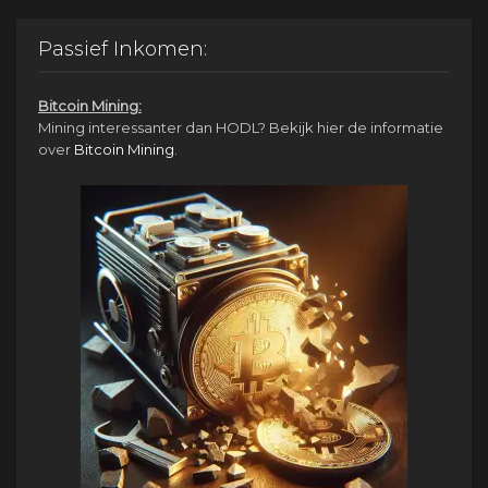
was:
is:
€1,950.00.
€950.00.
Passief Inkomen:
Bitcoin Mining:
Mining interessanter dan HODL? Bekijk hier de informatie
over
Bitcoin Mining
.