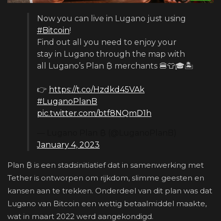
Now you can live in Lugano just using
#Bitcoin
!
Find out all you need to enjoy your
stay in Lugano through the map with
all Lugano’s Plan ₿ merchants 🍔👕🎓🏝
👉
https://t.co/Hzdkd45VAk
#LuganoPlanB
pic.twitter.com/btf8NQmD1h
— Lugano Plan ₿ (@LuganoPlanB)
January 4, 2023
Plan ₿ is een stadsinitiatief dat in samenwerking met
Tether is ontworpen om rijkdom, slimme geesten en
kansen aan te trekken. Onderdeel van dit plan was dat
Lugano van Bitcoin een wettig betaalmiddel maakte,
wat in maart 2022 werd aangekondigd.