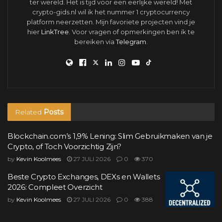
ter wereld. Het is tijd voor een eerlijke wereld! Met
crypto-gids.nl wil ik het nummer 1 cryptocurrency
platform neerzetten. Mijn favoriete projecten vind je
hier
LinkTree
. Voor vragen of opmerkingen ben ik te
bereiken via
Telegram
.
Related
Posts
Blockchain.com’s 1,9% Lening: Slim Gebruikmaken van je
Crypto, of Toch Voorzichtig Zijn?
by
Kevin Koolmees
27 JULI 2026
0
370
Beste Crypto Exchanges, DEXs en Wallets
2026: Compleet Overzicht
by
Kevin Koolmees
27 JULI 2026
0
388