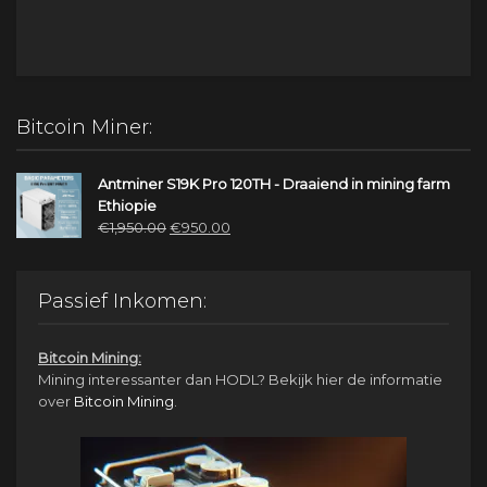
Bitcoin Miner:
Antminer S19K Pro 120TH - Draaiend in mining farm
Ethiopie
Oorspronkelijke
Huidige
€
1,950.00
€
950.00
prijs
prijs
was:
is:
€1,950.00.
€950.00.
Passief Inkomen:
Bitcoin Mining:
Mining interessanter dan HODL? Bekijk hier de informatie
over
Bitcoin Mining
.