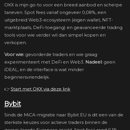
OKX is mijn go-to voor een breed aanbod en scherpe
tarieven. Spot fees vanaf ongeveer 0,08%, een
uitgebreid Web3-ecosysteem (eigen wallet, NFT-
marktplaats, DeFi-toegang) en geavanceerde trading
tools voor wie verder wil dan simpel kopen en
verkopen.
Voor wie:
gevorderde traders en wie graag
experimenteert met DeFi en Web3.
Nadeel:
geen
iDEAL, en de interface is wat minder
beginnersvriendelijk.
👉
Start met OKX via deze link
Bybit
Sinds de MiCA-migratie naar Bybit EU is dit een van de
sterkste keuzes voor actieve traders binnen de
gereguleerde Europese markt. Spot fees rond 0,1%,