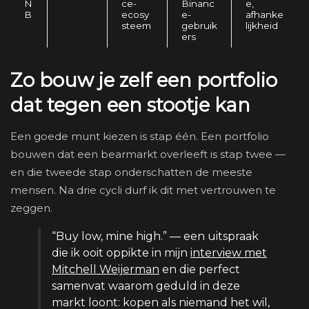
N
ce-
Binanc
e,
B
ecosy
e-
afhanke
steem
gebruik
lijkheid
ers
Zo bouw je zelf een portfolio
dat tegen een stootje kan
Een goede munt kiezen is stap één. Een portfolio
bouwen dat een bearmarkt overleeft is stap twee —
en die tweede stap onderschatten de meeste
mensen. Na drie cycli durf ik dit met vertrouwen te
zeggen.
“Buy low, mine high.” — een uitspraak
die ik ooit oppikte in mijn
interview met
Mitchell Weijerman
en die perfect
samenvat waarom geduld in deze
markt loont: kopen als niemand het wil,