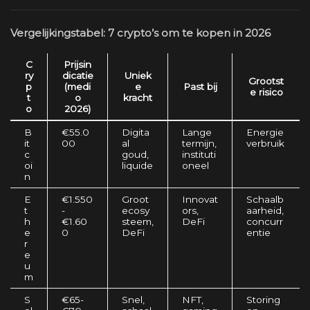
Vergelijkingstabel: 7 crypto’s om te kopen in 2026
C
Prijsin
ry
dicatie
Uniek
Grootst
p
(medi
e
Past bij
e risico
t
o
kracht
o
2026)
B
€55.0
Digita
Lange
Energie
it
00
al
termijn,
verbruik
c
goud,
instituti
oi
liquide
oneel
n
E
€1.550
Groot
Innovat
Schaalb
t
-
ecosy
ors,
aarheid,
h
€1.60
steem,
DeFi
concurr
e
0
DeFi
entie
r
e
u
m
S
€65-
Snel,
NFT,
Storing