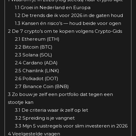
1.1
Groei in Nederland en Europa
1.2
De trends die ik voor 2026 in de gaten houd
1.3
Kansen én risico’s — houd beide voor ogen
2
De 7 crypto’s om te kopen volgens Crypto-Gids
2.1
Ethereum (ETH)
2.2
Bitcoin (BTC)
2.3
Solana (SOL)
2.4
Cardano (ADA)
2.5
Chainlink (LINK)
2.6
Polkadot (DOT)
2.7
Binance Coin (BNB)
3
Zo bouw je zelf een portfolio dat tegen een
stootje kan
3.1
De criteria waar ik zelf op let
3.2
Spreiding is je vangnet
3.3
Mijn 5 vuistregels voor slim investeren in 2026
4
Veelgestelde vragen