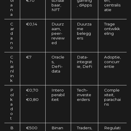
ol
€70
schaal
gaming
en,
a
baar,
, dApps
centralis
n
NFT
atie
a
C
€0,14
Duurz
Duurza
Trage
ar
aam,
me
ontwikk
d
peer-
belegg
eling
a
review
ers
n
ed
o
C
€7
Oracle
Data-
Adoptie,
h
s,
integrat
concurr
ai
DeFi-
ie, DeFi
entie
nl
data
in
k
P
€0,70
Intero
Tech-
Comple
ol
-
perabil
investe
xiteit,
k
€0,80
iteit
erders
parachai
a
ns
d
o
t
B
€500
Binan
Traders,
Regulati