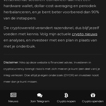
hardware wallet, dollar-cost-averaging en periodiek
herbalanceren, en je bent beter voorbereid dan 90%
van de instappers.
De cryptowereld verandert razendsnel, dus blijf jezelf
voeden met kennis. Volg mijn actuele
crypto nieuws
en analyses, en investeer met een plan in plaats van
met je onderbuik.
Disclaimer:
Niks op deze website is financieel advies. Investeren in
cryptocurrency brengt risico’s met zich mee en je kunt (een deel van) je
inleg verliezen. Doe altijd je eigen onderzoek (DYOR) en investeer nooit
meer dan je kunt missen.
Ontdek meer van Crypto-Gids
Nieuws
Join Telegram
Crypto kopen
Crypto spenden