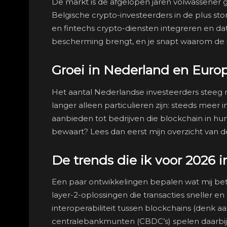
De markt is de afgelopen jaren volwassener
Belgische crypto-investeerders in de plus sto
en fintechs crypto-diensten integreren en da
bescherming brengt, en je snapt waarom de i
Groei in Nederland en Euro
Het aantal Nederlandse investeerders steeg na
langer alleen particulieren zijn: steeds meer i
aanbieden tot bedrijven die blockchain in hun
bewaart? Lees dan eerst mijn overzicht van 
De trends die ik voor 2026 
Een paar ontwikkelingen bepalen wat mij bet
layer-2-oplossingen die transacties sneller e
interoperabiliteit tussen blockchains (denk a
centralebankmunten (CBDC’s) spelen daarbij 