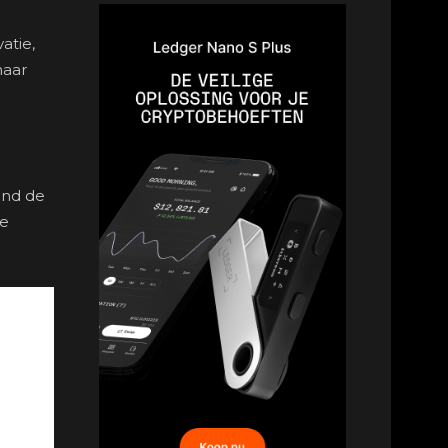
atie,
naar
ond de
le