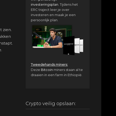
investeringsplan.
Tijdens het
ERC traject leer je over
investeren en maak je een
persoonlijk plan.
t zien.
rukken
nstapt.
e.
Tweedehands miners:
Deze
Bitcoin
miners staan al te
draaien in een farm in Ethiopië.
Crypto veilig opslaan: