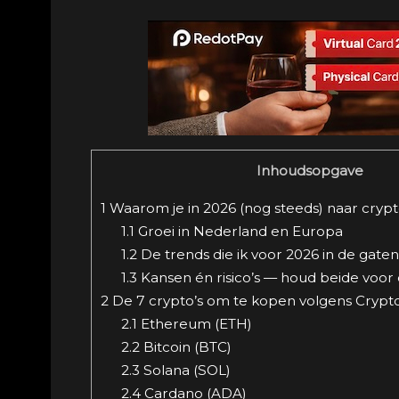
Inhoudsopgave
1
Waarom je in 2026 (nog steeds) naar crypto
1.1
Groei in Nederland en Europa
1.2
De trends die ik voor 2026 in de gate
1.3
Kansen én risico’s — houd beide voor
2
De 7 crypto’s om te kopen volgens Crypt
2.1
Ethereum (ETH)
2.2
Bitcoin (BTC)
2.3
Solana (SOL)
2.4
Cardano (ADA)