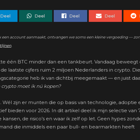
Deel
Deel
Deel
Deel
zo’n link een account aanmaakt, ontvangen we soms een kleine vergoeding — zo
tlijnen
.
 kostte één BTC minder dan een tankbeurt. Vandaag beweegt
 laatste cijfers ruim 2 miljoen Nederlanders in crypto. Die
ingscategorie heb ik van dichtbij meegemaakt — en juist d
e crypto moet ik nú kopen?
l. Wél zijn er munten die op basis van technologie, adoptie 
f bieden voor 2026. In dit artikel deel ik mijn selectie van 
 kansen, de risico’s en waar ik zelf op let. Geen hypes zond
mand die inmiddels een paar bull- en bearmarkten heeft