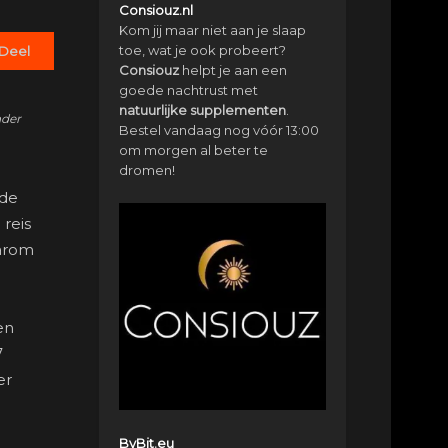
Consiouz.nl
Kom jij maar niet aan je slaap
toe, wat je ook probeert?
Deel
Consiouz
helpt je aan een
goede nachtrust met
natuurlijke
supplementen
.
nder
Bestel vandaag nog vóór 13:00
om morgen al beter te
dromen!
 de
 reis
aarom
en
7
er
ByBit.eu