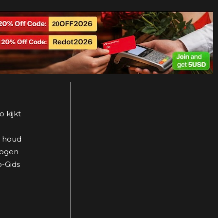
 kijkt
n houd
 ogen
o-Gids