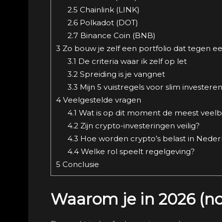
2.5
Chainlink (LINK)
2.6
Polkadot (DOT)
2.7
Binance Coin (BNB)
3
Zo bouw je zelf een portfolio dat tegen ee
3.1
De criteria waar ik zelf op let
3.2
Spreiding is je vangnet
3.3
Mijn 5 vuistregels voor slim investeren
4
Veelgestelde vragen
4.1
Wat is op dit moment de meest veelb
4.2
Zijn crypto-investeringen veilig?
4.3
Hoe worden crypto’s belast in Neder
4.4
Welke rol speelt regelgeving?
5
Conclusie
Waarom je in 2026 (nog