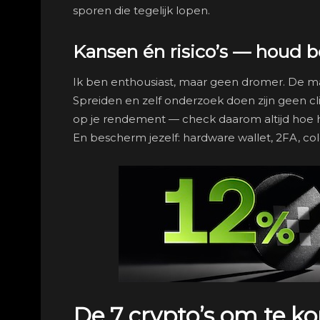
sporen die tegelijk lopen.
Kansen én risico’s — houd 
Ik ben enthousiast, maar geen dromer. De markt b
Spreiden en zelf onderzoek doen zijn geen cl
op je rendement — check daarom altijd hoe 
En bescherm jezelf: hardware wallet, 2FA, col
De 7 crypto’s om te k