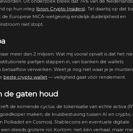
 geworden. Uit onderzoek bleek dat 74% van de Nederland
nd op hun inleg (
bron: Crypto Insiders
). Tel daarbij op dat 
t de Europese MiCA-wetgeving eindelijk duidelijkheid en
nstroom niet stopt.
pa
ar meer dan 2 miljoen. Wat mij vooral opvalt is dat het nie
nstitutionele partijen stappen in, van banken die wallets
 betaalflow verwerken. Weet je nog niet waar je je munten 
de
beste crypto wallet
— veiligheid gaat vóór rendement.
in de gaten houd
reft de komende cyclus: de tokenisatie van echte activa (
n goedkoper maken, de kruisbestuiving tussen AI en crypto,
an Polkadot en Cosmos). Stablecoins en eventuele digitale
een steeds grotere rol. Kortom: niet één verhaal, maar m