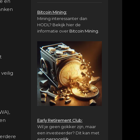
se en
banken
Bitcoin Mining:
Mining interessanter dan
HODL? Bekijk hier de
informatie over
Bitcoin Mining
.
t
veilig
RWA),
 en
Early Retirement Club:
Wil je geen gokker zijn, maar
een investeerder? Dit kan met
eerdere
een
persoonlijk