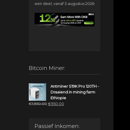
een deel, vanaf 3 augustus 2026
Bitcoin Miner:
Antminer S19K Pro 120TH -
Draaiend in mining farm
Ethiopie
Oorspronkelijke
Huidige
€
1,950.00
€
950.00
prijs
prijs
was:
is:
€1,950.00.
€950.00.
Passief Inkomen: