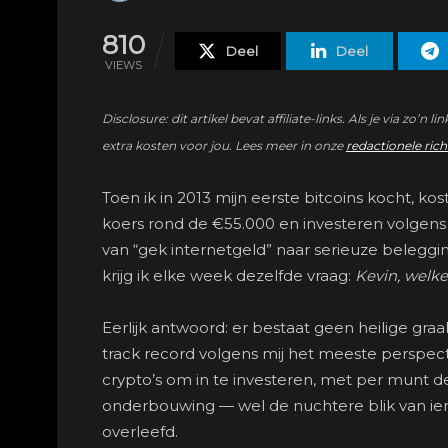
810
Deel
Deel
VIEWS
Disclosure: dit artikel bevat affiliate-links. Als je via 
extra kosten voor jou. Lees meer in onze
redactionele rich
Toen ik in 2013 mijn eerste bitcoins kocht,
koers rond de €55.000 en investeren volgens de
van “gek internetgeld” naar serieuze belegg
krijg ik elke week dezelfde vraag:
Kevin, welk
Eerlijk antwoord: er bestaat geen heilige graa
track record volgens mij het meeste perspectie
crypto’s om in te investeren, met per munt de
onderbouwing — wel de nuchtere blik van ie
overleefd.