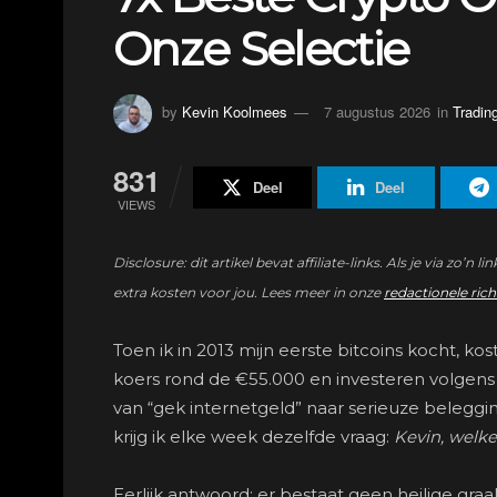
Onze Selectie
by
Kevin Koolmees
7 augustus 2026
in
Tradin
831
Deel
Deel
VIEWS
Disclosure: dit artikel bevat affiliate-links. Als je via 
extra kosten voor jou. Lees meer in onze
redactionele rich
Toen ik in 2013 mijn eerste bitcoins kocht,
koers rond de €55.000 en investeren volgens de
van “gek internetgeld” naar serieuze belegg
krijg ik elke week dezelfde vraag:
Kevin, welk
Eerlijk antwoord: er bestaat geen heilige graa