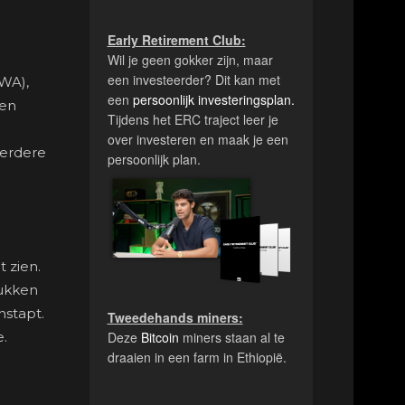
Early Retirement Club:
Wil je geen gokker zijn, maar
een investeerder? Dit kan met
RWA),
een
persoonlijk investeringsplan.
 en
Tijdens het ERC traject leer je
over investeren en maak je een
eerdere
persoonlijk plan.
t zien.
rukken
nstapt.
Tweedehands miners:
e.
Deze
Bitcoin
miners staan al te
draaien in een farm in Ethiopië.