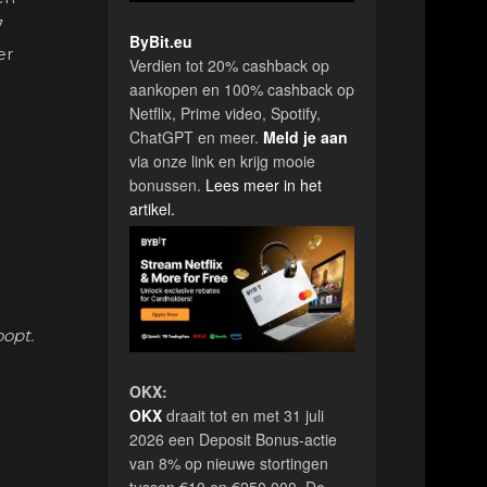
7
ByBit.eu
er
Verdien tot 20% cashback op
aankopen en 100% cashback op
Netflix, Prime video, Spotify,
ChatGPT en meer.
Meld je aan
via onze link en krijg mooie
bonussen.
Lees meer in het
artikel.
opt.
OKX:
OKX
draait tot en met 31 juli
2026 een Deposit Bonus-actie
van 8% op nieuwe stortingen
tussen €10 en €250.000. De