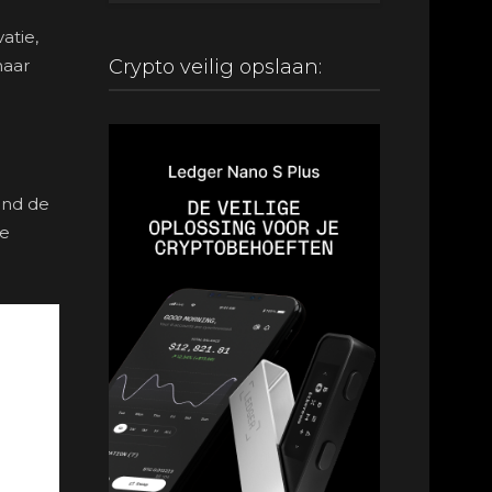
atie,
Crypto veilig opslaan:
naar
ond de
le