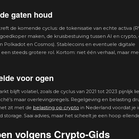
n de gaten houd
reft de komende cyclus: de tokenisatie van echte activa (
n goedkoper maken, de kruisbestuiving tussen AI en crypto,
an Polkadot en Cosmos). Stablecoins en eventuele digitale
een steeds grotere rol. Kortom: niet één verhaal, maar m
eide voor ogen
lijft volatiel, zoals de cyclus van 2021 tot 2023 pijnlijk lie
iché’s maar overlevingsregels. Regelgeving en belasting d
het zit met de
belasting op crypto
in Nederland voordat je i
d storage. Saai advies, maar het scheelt je een hoop ellend
pen volgens Crypto-Gids