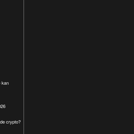
e kan
026
de crypto?