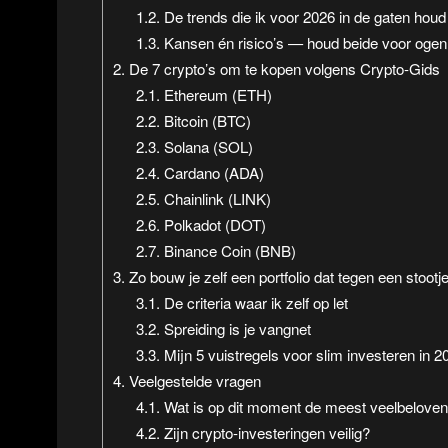
1.2.
De trends die ik voor 2026 in de gaten houd
1.3.
Kansen én risico’s — houd beide voor ogen
2.
De 7 crypto’s om te kopen volgens Crypto-Gids
2.1.
Ethereum (ETH)
2.2.
Bitcoin (BTC)
2.3.
Solana (SOL)
2.4.
Cardano (ADA)
2.5.
Chainlink (LINK)
2.6.
Polkadot (DOT)
2.7.
Binance Coin (BNB)
3.
Zo bouw je zelf een portfolio dat tegen een stootj
3.1.
De criteria waar ik zelf op let
3.2.
Spreiding is je vangnet
3.3.
Mijn 5 vuistregels voor slim investeren in 2
4.
Veelgestelde vragen
4.1.
Wat is op dit moment de meest veelbeloven
4.2.
Zijn crypto-investeringen veilig?