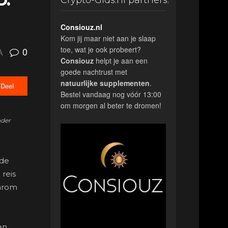
Crypto-Gids.nl partners:
Consiouz.nl
Kom jij maar niet aan je slaap
toe, wat je ook probeert?
0
A
Consiouz
helpt je aan een
goede nachtrust met
natuurlijke
supplementen
.
Deel
Bestel vandaag nog vóór 13:00
om morgen al beter te dromen!
nder
 de
 reis
aarom
en