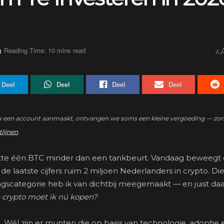
g
Reading Time: 10 mins read
A
Deel
Deel
Deel
Deel
zo’n link een account aanmaakt, ontvangen we soms een kleine vergoeding — zo
tlijnen
.
 kostte één BTC minder dan een tankbeurt. Vandaag beweegt
 laatste cijfers ruim 2 miljoen Nederlanders in crypto. Die
ingscategorie heb ik van dichtbij meegemaakt — en juist d
e crypto moet ik nú kopen?
l. Wél zijn er munten die op basis van technologie, adoptie 