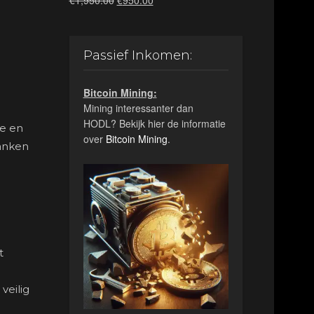
€
1,950.00
€
950.00
prijs
prijs
was:
is:
€1,950.00.
€950.00.
Passief Inkomen:
Bitcoin Mining:
Mining interessanter dan
HODL? Bekijk hier de informatie
se en
over
Bitcoin Mining
.
banken
t
veilig