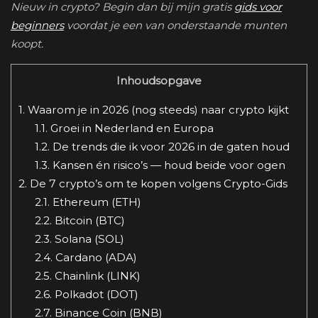
Nieuw in crypto? Begin dan bij mijn gratis
gids voor
beginners
voordat je een van onderstaande munten
koopt.
Inhoudsopgave
1.
Waarom je in 2026 (nog steeds) naar crypto kijkt
1.1.
Groei in Nederland en Europa
1.2.
De trends die ik voor 2026 in de gaten houd
1.3.
Kansen én risico’s — houd beide voor ogen
2.
De 7 crypto’s om te kopen volgens Crypto-Gids
2.1.
Ethereum (ETH)
2.2.
Bitcoin (BTC)
2.3.
Solana (SOL)
2.4.
Cardano (ADA)
2.5.
Chainlink (LINK)
2.6.
Polkadot (DOT)
2.7.
Binance Coin (BNB)