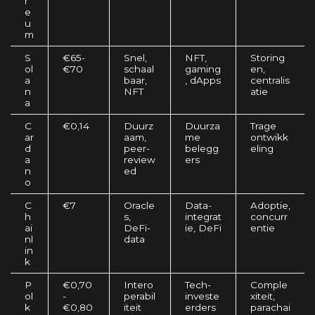
r
e
u
m
S
€65-
Snel,
NFT,
Storing
ol
€70
schaal
gaming
en,
a
baar,
, dApps
centralis
n
NFT
atie
a
C
€0,14
Duurz
Duurza
Trage
ar
aam,
me
ontwikk
d
peer-
belegg
eling
a
review
ers
n
ed
o
C
€7
Oracle
Data-
Adoptie,
h
s,
integrat
concurr
ai
DeFi-
ie, DeFi
entie
nl
data
in
k
P
€0,70
Intero
Tech-
Comple
ol
-
perabil
investe
xiteit,
k
€0,80
iteit
erders
parachai