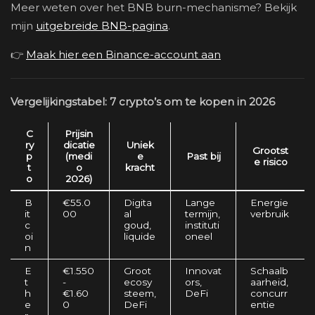
Meer weten over het BNB burn-mechanisme? Bekijk
mijn
uitgebreide BNB-pagina
.
👉
Maak hier een Binance-account aan
Vergelijkingstabel: 7 crypto’s om te kopen in 2026
C
Prijsin
ry
dicatie
Uniek
Grootst
p
(medi
e
Past bij
e risico
t
o
kracht
o
2026)
B
€55.0
Digita
Lange
Energie
it
00
al
termijn,
verbruik
c
goud,
instituti
oi
liquide
oneel
n
E
€1.550
Groot
Innovat
Schaalb
t
-
ecosy
ors,
aarheid,
h
€1.60
steem,
DeFi
concurr
e
0
DeFi
entie