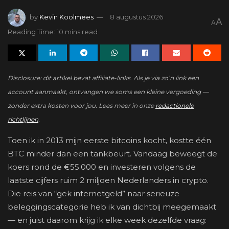
by
Kevin Koolmees
8 augustus 2026
A
A
Reading Time: 10 mins read
Disclosure: dit artikel bevat affiliate-links. Als je via zo’n link een
account aanmaakt, ontvangen we soms een kleine vergoeding —
zonder extra kosten voor jou. Lees meer in onze
redactionele
richtlijnen
.
Toen ik in 2013 mijn eerste bitcoins kocht, kostte één
BTC minder dan een tankbeurt. Vandaag beweegt de
koers rond de €55.000 en investeren volgens de
laatste cijfers ruim 2 miljoen Nederlanders in crypto.
Die reis van “gek internetgeld” naar serieuze
beleggingscategorie heb ik van dichtbij meegemaakt
— en juist daarom krijg ik elke week dezelfde vraag: