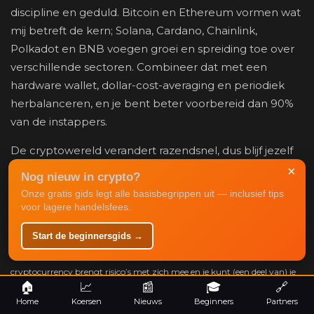
discipline en geduld. Bitcoin en Ethereum vormen wat
mij betreft de kern; Solana, Cardano, Chainlink,
Polkadot en BNB voegen groei en spreiding toe over
verschillende sectoren. Combineer dat met een
hardware wallet, dollar-cost-averaging en periodiek
herbalanceren, en je bent beter voorbereid dan 90%
van de instappers.
De cryptowereld verandert razendsnel, dus blijf jezelf
voeden met kennis. Volg mijn actuele
crypto nieuws
×
Nog nieuw in crypto?
en analyses, en investeer met een plan in plaats van
Onze gratis gids legt alle basisbegrippen uit — inclusief tips
met je onderbuik.
voor lagere handelsfees.
Start de beginnersgids →
Disclaimer:
Niks op deze website is financieel advies. Investeren in
cryptocurrency brengt risico’s met zich mee en je kunt (een deel van) je
🏠
📈
📰
🎓
🔗
inleg verliezen. Doe altijd je eigen onderzoek (DYOR) en investeer nooit
Home
Koersen
Nieuws
Beginners
Partners
meer dan je kunt missen.