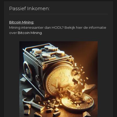
was:
is:
€1,950.00.
€950.00.
Passief Inkomen:
Bitcoin Mining:
Mining interessanter dan HODL? Bekijk hier de informatie
over
Bitcoin Mining
.