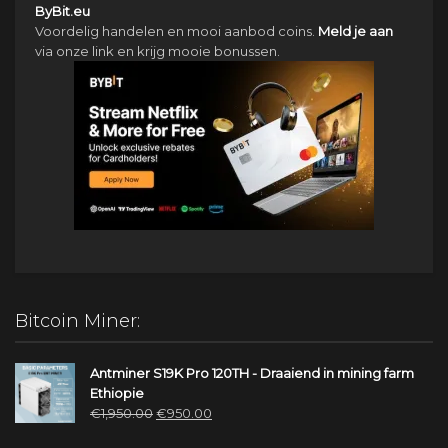
ByBit.eu
Voordelig handelen en mooi aanbod coins.
Meld je aan
via onze link en krijg mooie bonussen.
Bitcoin Miner:
Antminer S19K Pro 120TH - Draaiend in mining farm
Ethiopie
Oorspronkelijke
Huidige
€
1,950.00
€
950.00
prijs
prijs