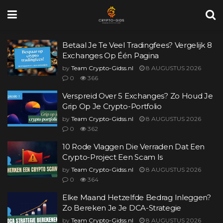
Betaal Je Te Veel Tradingfees? Vergelijk 8
Exchanges Op Één Pagina
by
Team Crypto-Gidss.nl
8 AUGUSTUS 2026
0
366
Verspreid Over 5 Exchanges? Zo Houd Je
Grip Op Je Crypto-Portfolio
by
Team Crypto-Gidss.nl
8 AUGUSTUS 2026
0
362
10 Rode Vlaggen Die Verraden Dat Een
Crypto-Project Een Scam Is
by
Team Crypto-Gidss.nl
8 AUGUSTUS 2026
0
364
Elke Maand Hetzelfde Bedrag Inleggen?
Zo Bereken Je Je DCA-Strategie
by
Team Crypto-Gidss.nl
8 AUGUSTUS 2026