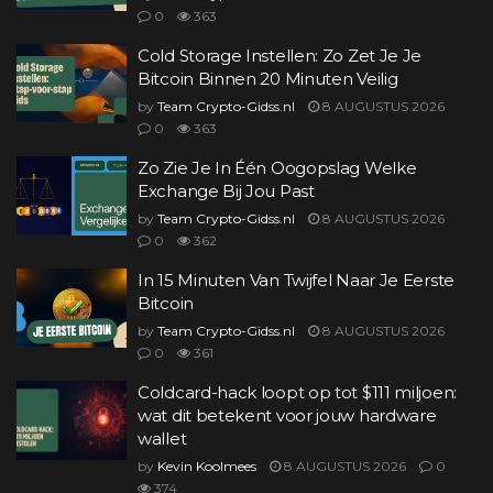
0
363
Cold Storage Instellen: Zo Zet Je Je
Bitcoin Binnen 20 Minuten Veilig
by
Team Crypto-Gidss.nl
8 AUGUSTUS 2026
0
363
Zo Zie Je In Één Oogopslag Welke
Exchange Bij Jou Past
by
Team Crypto-Gidss.nl
8 AUGUSTUS 2026
0
362
In 15 Minuten Van Twijfel Naar Je Eerste
Bitcoin
by
Team Crypto-Gidss.nl
8 AUGUSTUS 2026
0
361
Coldcard-hack loopt op tot $111 miljoen:
wat dit betekent voor jouw hardware
wallet
by
Kevin Koolmees
8 AUGUSTUS 2026
0
374