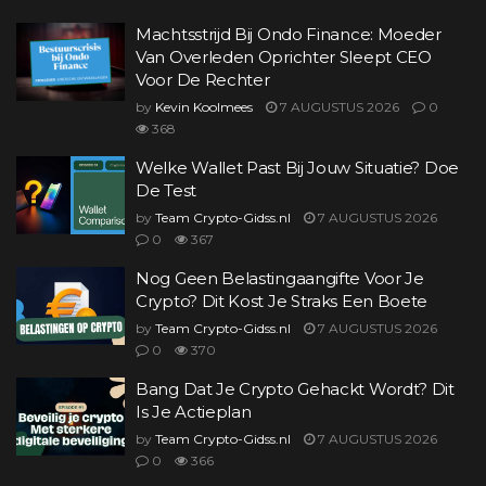
Machtsstrijd Bij Ondo Finance: Moeder
Van Overleden Oprichter Sleept CEO
Voor De Rechter
by
Kevin Koolmees
7 AUGUSTUS 2026
0
368
Welke Wallet Past Bij Jouw Situatie? Doe
De Test
by
Team Crypto-Gidss.nl
7 AUGUSTUS 2026
0
367
Nog Geen Belastingaangifte Voor Je
Crypto? Dit Kost Je Straks Een Boete
by
Team Crypto-Gidss.nl
7 AUGUSTUS 2026
0
370
Bang Dat Je Crypto Gehackt Wordt? Dit
Is Je Actieplan
by
Team Crypto-Gidss.nl
7 AUGUSTUS 2026
0
366