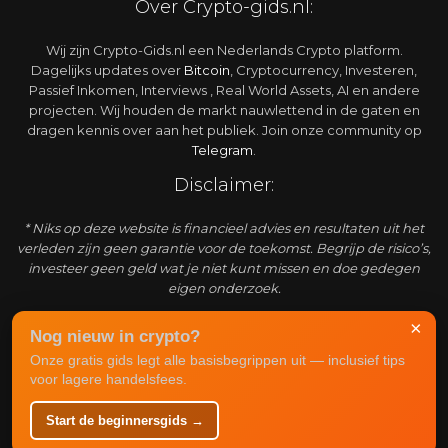
Over Crypto-gids.nl:
Wij zijn Crypto-Gids.nl een Nederlands Crypto platform.
Dagelijks updates over
Bitcoin
, Cryptocurrency, Investeren,
Passief Inkomen, Interviews , Real World Assets, AI en andere
projecten. Wij houden de markt nauwlettend in de gaten en
dragen kennis over aan het publiek. Join onze community op
Telegram
.
Disclaimer:
* Niks op deze website is financieel advies en resultaten uit het
verleden zijn geen garantie voor de toekomst. Begrijp de risico’s,
investeer geen geld wat je niet kunt missen en doe gedegen
eigen onderzoek.
Adverteren:
×
Nog nieuw in crypto?
Onze gratis gids legt alle basisbegrippen uit — inclusief tips
Crypto-gids.nl is een enorm snel groeiend platform waar
voor lagere handelsfees.
actuele informatie over de markt weergegeven wordt. Het is
mogelijk om bij ons te adverteren om een grote crypto
Start de beginnersgids →
doelgroep te bereiken. Zie
advertentie
mogelijkheden
.