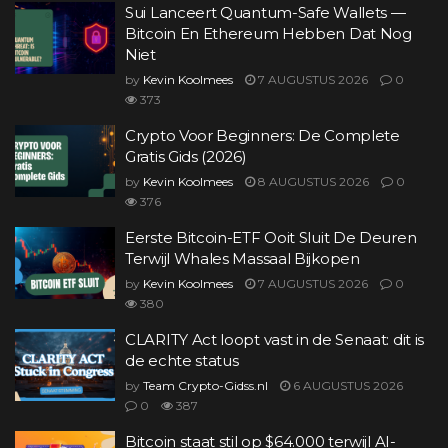
Sui Lanceert Quantum-Safe Wallets —
Bitcoin En Ethereum Hebben Dat Nog
Niet
by
Kevin Koolmees
7 AUGUSTUS 2026
0
373
Crypto Voor Beginners: De Complete
Gratis Gids (2026)
by
Kevin Koolmees
8 AUGUSTUS 2026
0
376
Eerste Bitcoin-ETF Ooit Sluit De Deuren
Terwijl Whales Massaal Bijkopen
by
Kevin Koolmees
7 AUGUSTUS 2026
0
380
CLARITY Act loopt vast in de Senaat: dit is
de echte status
by
Team Crypto-Gidss.nl
6 AUGUSTUS 2026
0
387
Bitcoin staat stil op $64.000 terwijl AI-