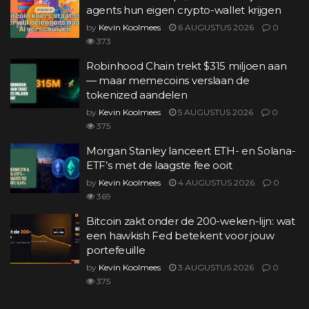
agents hun eigen crypto-wallet krijgen
by
Kevin Koolmees
6 AUGUSTUS 2026
0
373
Robinhood Chain trekt $315 miljoen aan
— maar memecoins verslaan de
tokenized aandelen
by
Kevin Koolmees
5 AUGUSTUS 2026
0
375
Morgan Stanley lanceert ETH- en Solana-
ETF’s met de laagste fee ooit
by
Kevin Koolmees
4 AUGUSTUS 2026
0
369
Bitcoin zakt onder de 200-weken-lijn: wat
een hawkish Fed betekent voor jouw
portefeuille
by
Kevin Koolmees
3 AUGUSTUS 2026
0
375