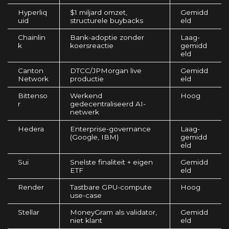
Hyperliq
$1 miljard omzet,
Gemidd
uid
structurele buybacks
eld
Chainlin
Bank-adoptie zonder
Laag-
k
koersreactie
gemidd
eld
Canton
DTCC/JPMorgan live
Gemidd
Network
productie
eld
Bittenso
Werkend
Hoog
r
gedecentraliseerd AI-
netwerk
Hedera
Enterprise-governance
Laag-
(Google, IBM)
gemidd
eld
Sui
Snelste finaliteit + eigen
Gemidd
ETF
eld
Render
Tastbare GPU-compute
Hoog
use-case
Stellar
MoneyGram als validator,
Gemidd
niet klant
eld