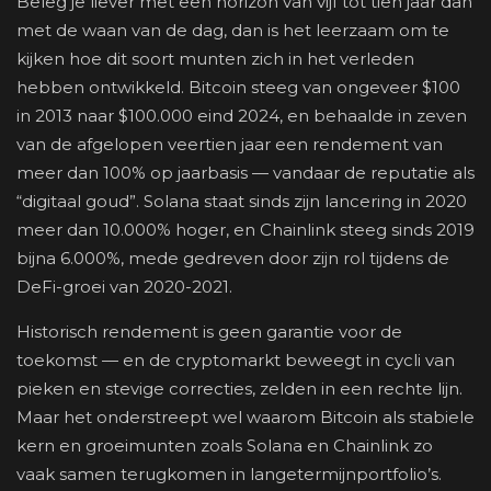
Beleg je liever met een horizon van vijf tot tien jaar dan
met de waan van de dag, dan is het leerzaam om te
kijken hoe dit soort munten zich in het verleden
hebben ontwikkeld. Bitcoin steeg van ongeveer $100
in 2013 naar $100.000 eind 2024, en behaalde in zeven
van de afgelopen veertien jaar een rendement van
meer dan 100% op jaarbasis — vandaar de reputatie als
“digitaal goud”. Solana staat sinds zijn lancering in 2020
meer dan 10.000% hoger, en Chainlink steeg sinds 2019
bijna 6.000%, mede gedreven door zijn rol tijdens de
DeFi-groei van 2020-2021.
Historisch rendement is geen garantie voor de
toekomst — en de cryptomarkt beweegt in cycli van
pieken en stevige correcties, zelden in een rechte lijn.
Maar het onderstreept wel waarom Bitcoin als stabiele
kern en groeimunten zoals Solana en Chainlink zo
vaak samen terugkomen in langetermijnportfolio’s.