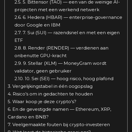
2.5.
5. Bittensor (TAO) — een van de weinige AI-
projecten met een werkend netwerk
2.6.
6. Hedera (HBAR) — enterprise-governance
door Google en IBM
2.7.
7. Sui (SUI) — razendsnel en met een eigen
ETF
2.8.
8. Render (RENDER) — verdienen aan
onbenutte GPU-kracht
2.9.
9. Stellar (XLM) — MoneyGram wordt
validator, geen gebruiker
2.10.
10. Sei (SEI) — hoog risico, hoog plafond
3.
Vergelijkingstabel in één oogopslag
4.
Risico’s om in gedachten te houden
5.
Waar koop je deze crypto’s?
6.
En de gevestigde namen — Ethereum, XRP,
Cardano en BNB?
7.
Veelgemaakte fouten bij crypto-investeren