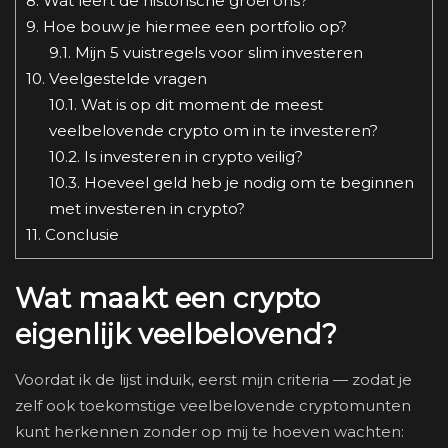
8.
Wat leert de historische groei ons?
9.
Hoe bouw je hiermee een portfolio op?
9.1.
Mijn 5 vuistregels voor slim investeren
10.
Veelgestelde vragen
10.1.
Wat is op dit moment de meest
veelbelovende crypto om in te investeren?
10.2.
Is investeren in crypto veilig?
10.3.
Hoeveel geld heb je nodig om te beginnen
met investeren in crypto?
11.
Conclusie
Wat maakt een crypto
eigenlijk veelbelovend?
Voordat ik de lijst induik, eerst mijn criteria — zodat je
zelf ook toekomstige veelbelovende cryptomunten
kunt herkennen zonder op mij te hoeven wachten: