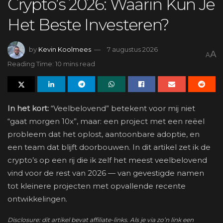
Crypto’s 2026: Waarin Kun Je
Het Beste Investeren?
by
Kevin Koolmees
7 augustus 2026
A
A
Reading Time: 10 mins read
In het kort:
“Veelbelovend” betekent voor mij niet
“gaat morgen 10x”, maar: een project met een reëel
probleem dat het oplost, aantoonbare adoptie, en
een team dat blijft doorbouwen. In dit artikel zet ik de
crypto’s op een rij die ik zelf het meest veelbelovend
vind voor de rest van 2026 — van gevestigde namen
tot kleinere projecten met opvallende recente
ontwikkelingen.
Disclosure: dit artikel bevat affiliate-links. Als je via zo’n link een