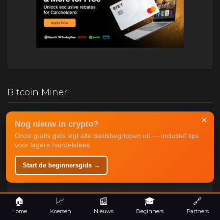
Bitcoin Miner:
Antminer S19K Pro 120TH - Draaiend in mining farm
×
Nog nieuw in crypto?
Ethiopie
Onze gratis gids legt alle basisbegrippen uit — inclusief tips
Oorspronkelijke
Huidige
€
1,950.00
€
950.00
voor lagere handelsfees.
prijs
prijs
was:
is:
Start de beginnersgids →
€1,950.00.
€950.00.
Passief Inkomen:
Bitcoin Mining:
🏠
📈
📰
🎓
🔗
Mining interessanter dan HODL? Bekijk hier de informatie
Home
Koersen
Nieuws
Beginners
Partners
over
Bitcoin Mining
.