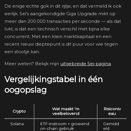
De enige echte gok in dit rijtje, en dat vermeld ik ook
eerlijk. Sei’s aangekondigde Giga Upgrade mikt op
meer dan 200.000 transacties per seconde — als dat
lukt, is dat een technisch verschil met bijna elke
concurrent. Met een klein marktkapitaal en een
recent nieuw dieptepunt is dit puur voor wie tegen
een stootje kan.
Meer weten? Bekijk mijn
uitgebreide Sei-pagina
.
Vergelijkingstabel in één
oogopslag
Wat maakt ‘m
Risiconiv
Crypto
veelbelovend
eau
Solana
ETF-instroom + groeiend
Gemidd
on-chain gebruik
eld