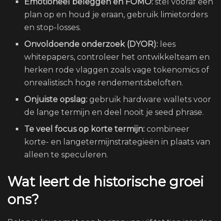
Emotioneel beleggen en FOMO:
stel vooraf een
plan op en houd je eraan, gebruik limietorders
en stop-losses.
Onvoldoende onderzoek (DYOR):
lees
whitepapers, controleer het ontwikkelteam en
herken rode vlaggen zoals vage tokenomics of
onrealistisch hoge rendementsbeloften.
Onjuiste opslag:
gebruik hardware wallets voor
de lange termijn en deel nooit je seed phrase.
Te veel focus op korte termijn:
combineer
korte- en langetermijnstrategieën in plaats van
alleen te speculeren.
Wat leert de historische groei
ons?