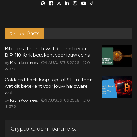
Related
Posts
Bitcoin splitst zich: wat de omstreden
BIP-110-fork betekent voor jouw coins
by
Kevin Koolmees
9 AUGUSTUS 2026
0
367
Coldcard-hack loopt op tot $111 miljoen:
wat dit betekent voor jouw hardware
wallet
by
Kevin Koolmees
9 AUGUSTUS 2026
0
376
Crypto-Gids.nl partners: