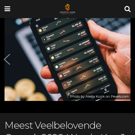
Photo by Alesia Kozik on
Pexels.com
Meest Veelbelovende