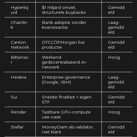
Hyperliq
$1 miljard omzet,
Gemidd
uid
structurele buybacks
eld
Chainlin
Bank-adoptie zonder
Laag-
k
koersreactie
gemidd
eld
Canton
DTCC/JPMorgan live
Gemidd
Network
productie
eld
Bittenso
Werkend
Hoog
r
gedecentraliseerd AI-
netwerk
Hedera
Enterprise-governance
Laag-
(Google, IBM)
gemidd
eld
Sui
Snelste finaliteit + eigen
Gemidd
ETF
eld
Render
Tastbare GPU-compute
Hoog
use-case
Stellar
MoneyGram als validator,
Gemidd
niet klant
eld