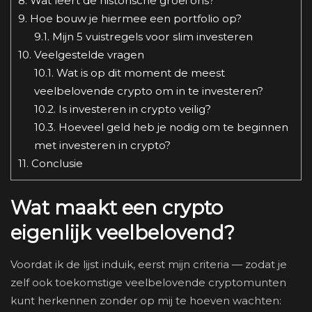
8.
Wat leert de historische groei ons?
9.
Hoe bouw je hiermee een portfolio op?
9.1.
Mijn 5 vuistregels voor slim investeren
10.
Veelgestelde vragen
10.1.
Wat is op dit moment de meest
veelbelovende crypto om in te investeren?
10.2.
Is investeren in crypto veilig?
10.3.
Hoeveel geld heb je nodig om te beginnen
met investeren in crypto?
11.
Conclusie
Wat maakt een crypto
eigenlijk veelbelovend?
Voordat ik de lijst induik, eerst mijn criteria — zodat je
zelf ook toekomstige veelbelovende cryptomunten
kunt herkennen zonder op mij te hoeven wachten: