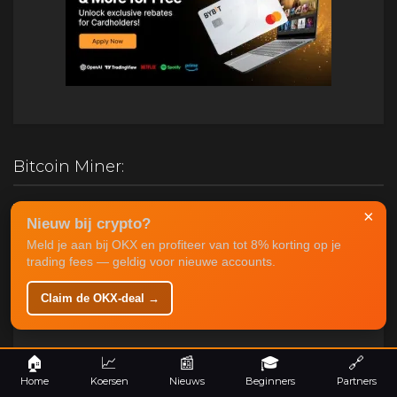
Bitcoin Miner:
Antminer S19K Pro 120TH - Draaiend in mining farm
×
Nieuw bij crypto?
Ethiopie
Meld je aan bij OKX en profiteer van tot 8% korting op je
Oorspronkelijke
Huidige
€
1,950.00
€
950.00
trading fees — geldig voor nieuwe accounts.
prijs
prijs
was:
is:
Claim de OKX-deal →
€1,950.00.
€950.00.
Passief Inkomen:
Bitcoin Mining:
🏠
📈
📰
🎓
🔗
Mining interessanter dan HODL? Bekijk hier de informatie
Home
Koersen
Nieuws
Beginners
Partners
over
Bitcoin Mining
.