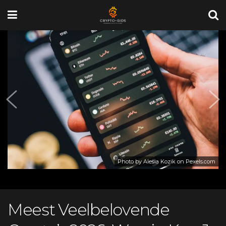
Photo by Alesia Kozik on
Pexels.com
Meest Veelbelovende