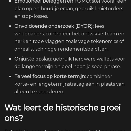
Emotioneel beleggen en FOMO:
stel vooraf een
plan op en houd je eraan, gebruik limietorders
en stop-losses.
Onvoldoende onderzoek (DYOR):
lees
whitepapers, controleer het ontwikkelteam en
herken rode vlaggen zoals vage tokenomics of
onrealistisch hoge rendementsbeloften.
Onjuiste opslag:
gebruik hardware wallets voor
de lange termijn en deel nooit je seed phrase.
Te veel focus op korte termijn:
combineer
korte- en langetermijnstrategieën in plaats van
alleen te speculeren.
Wat leert de historische groei
ons?