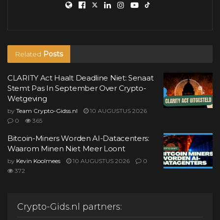
Related
Posts
CLARITY Act Haalt Deadline Niet: Senaat
Stemt Pas In September Over Crypto-
Wetgeving
by
Team Crypto-Gidss.nl
10 AUGUSTUS 2026
0
365
Bitcoin-Miners Worden AI-Datacenters:
Waarom Minen Niet Meer Loont
by
Kevin Koolmees
10 AUGUSTUS 2026
0
372
Crypto-Gids.nl partners: