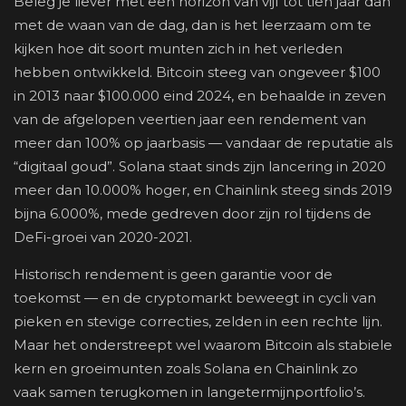
Beleg je liever met een horizon van vijf tot tien jaar dan
met de waan van de dag, dan is het leerzaam om te
kijken hoe dit soort munten zich in het verleden
hebben ontwikkeld. Bitcoin steeg van ongeveer $100
in 2013 naar $100.000 eind 2024, en behaalde in zeven
van de afgelopen veertien jaar een rendement van
meer dan 100% op jaarbasis — vandaar de reputatie als
“digitaal goud”. Solana staat sinds zijn lancering in 2020
meer dan 10.000% hoger, en Chainlink steeg sinds 2019
bijna 6.000%, mede gedreven door zijn rol tijdens de
DeFi-groei van 2020-2021.
Historisch rendement is geen garantie voor de
toekomst — en de cryptomarkt beweegt in cycli van
pieken en stevige correcties, zelden in een rechte lijn.
Maar het onderstreept wel waarom Bitcoin als stabiele
kern en groeimunten zoals Solana en Chainlink zo
vaak samen terugkomen in langetermijnportfolio’s.