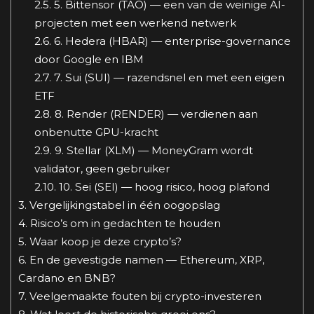
2.5.
5. Bittensor (TAO) — een van de weinige AI-
projecten met een werkend netwerk
2.6.
6. Hedera (HBAR) — enterprise-governance
door Google en IBM
2.7.
7. Sui (SUI) — razendsnel en met een eigen
ETF
2.8.
8. Render (RENDER) — verdienen aan
onbenutte GPU-kracht
2.9.
9. Stellar (XLM) — MoneyGram wordt
validator, geen gebruiker
2.10.
10. Sei (SEI) — hoog risico, hoog plafond
3.
Vergelijkingstabel in één oogopslag
4.
Risico’s om in gedachten te houden
5.
Waar koop je deze crypto’s?
6.
En de gevestigde namen — Ethereum, XRP,
Cardano en BNB?
7.
Veelgemaakte fouten bij crypto-investeren