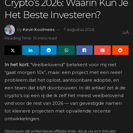
Crypto’s 2026: Waarin Kun Je
Het Beste Investeren?
by
Kevin Koolmees
7 augustus 2026
A
A
Reading Time: 10 mins read
In het kort:
“Veelbelovend” betekent voor mij niet
“gaat morgen 10x”, maar: een project met een reëel
probleem dat het oplost, aantoonbare adoptie, en
een team dat blijft doorbouwen. In dit artikel zet ik de
crypto’s op een rij die ik zelf het meest veelbelovend
vind voor de rest van 2026 — van gevestigde namen
tot kleinere projecten met opvallende recente
ontwikkelingen.
Disclosure: dit artikel bevat affiliate-links. Als je via zo’n link een