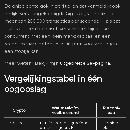
De enige echte gok in dit rijtje, en dat vermeld ik ook
eerlijk. Sei’s aangekondigde Giga Upgrade mikt op
meer dan 200.000 transacties per seconde — als dat
lukt, is dat een technisch verschil met bijna elke
concurrent. Met een klein marktkapitaal en een
recent nieuw dieptepunt is dit puur voor wie tegen
een stootje kan.
Meer weten? Bekijk mijn
uitgebreide Sei-pagina
.
Vergelijkingstabel in één
oogopslag
Wat maakt ‘m
Risiconiv
Crypto
veelbelovend
eau
Solana
ETF-instroom + groeiend
Gemidd
on-chain gebruik
eld