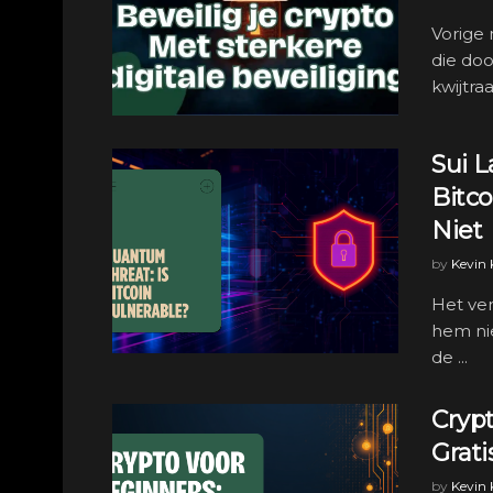
Vorige 
die doo
kwijtraa
Sui 
Bitc
Niet
by
Kevin
Het ven
hem nie
de ...
Cryp
Grati
by
Kevin