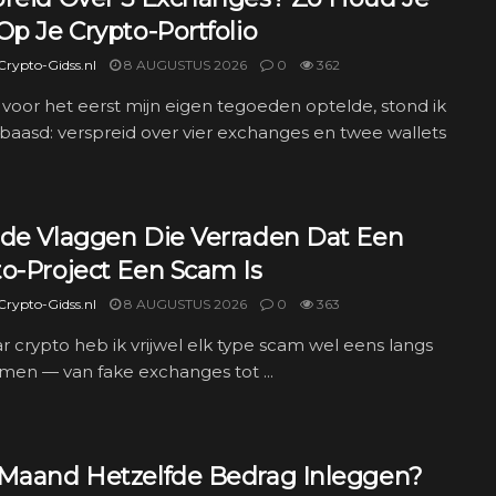
Op Je Crypto-Portfolio
rypto-Gidss.nl
8 AUGUSTUS 2026
0
362
 voor het eerst mijn eigen tegoeden optelde, stond ik
rbaasd: verspreid over vier exchanges en twee wallets
ode Vlaggen Die Verraden Dat Een
to-Project Een Scam Is
rypto-Gidss.nl
8 AUGUSTUS 2026
0
363
aar crypto heb ik vrijwel elk type scam wel eens langs
men — van fake exchanges tot ...
 Maand Hetzelfde Bedrag Inleggen?