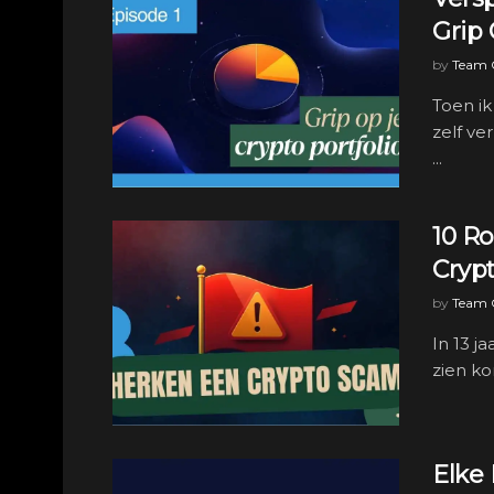
Grip 
by
Team C
Toen ik
zelf ve
...
10 R
Cryp
by
Team C
In 13 j
zien ko
Elke