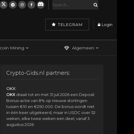
TELEGRAM
Login
tcoin Mining
Algemeen
Crypto-Gids.nl partners:
OKX:
OKX
draait tot en met 31 juli 2026 een Deposit
Bonus-actie van 8% op nieuwe stortingen
tussen €10 en €250.000. De bonus wordt niet
in één keer uitgekeerd, maar in USDC over 52
weken, elke twee weken een deel, vanaf 3
augustus 2026