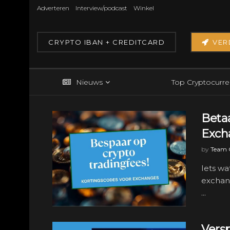
Adverteren
Interview/podcast
Winkel
CRYPTO IBAN + CREDITCARD
VER
Nieuws
Top Cryptocurre
Betaa
Exch
by
Team C
Iets wa
exchang
...
Vers