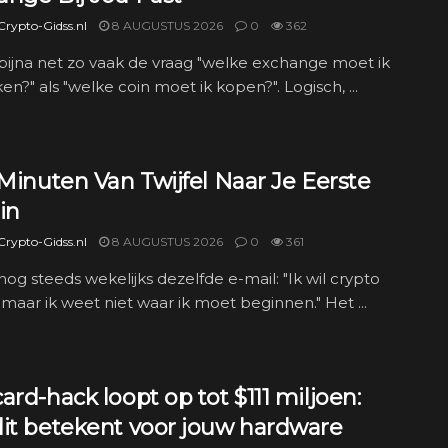
rypto-Gidss.nl
8 AUGUSTUS 2026
0
362
g bijna net zo vaak de vraag "welke exchange moet ik
en?" als "welke coin moet ik kopen?". Logisch, ...
 Minuten Van Twijfel Naar Je Eerste
in
rypto-Gidss.nl
8 AUGUSTUS 2026
0
361
g nog steeds wekelijks dezelfde e-mail: "Ik wil crypto
maar ik weet niet waar ik moet beginnen." Het ...
ard-hack loopt op tot $111 miljoen:
dit betekent voor jouw hardware