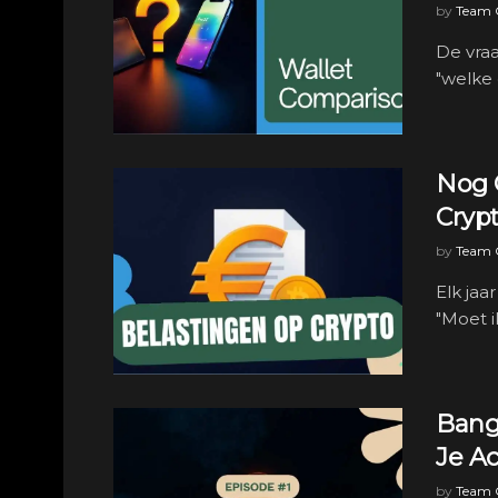
by
Team C
De vraa
"welke 
Nog 
Crypt
by
Team C
Elk jaa
"Moet i
Bang
Je Ac
by
Team C