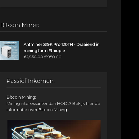
Bitcoin Miner:
Antminer S19K Pro 120TH - Draaiend in
mining farm Ethiopie
Oorspronkelijke
Huidige
€
1,950.00
€
950.00
prijs
prijs
was:
is:
€1,950.00.
€950.00.
Passief Inkomen:
Bitcoin Mining:
Mining interessanter dan HODL? Bekijk hier de
informatie over
Bitcoin Mining
.