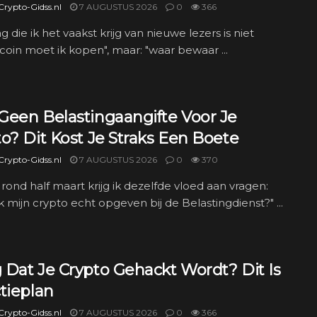
rypto-Gidss.nl
7 AUGUSTUS 2026
0
366
g die ik het vaakst krijg van nieuwe lezers is niet
coin moet ik kopen", maar: "waar bewaar ...
Geen Belastingaangifte Voor Je
o? Dit Kost Je Straks Een Boete
rypto-Gidss.nl
7 AUGUSTUS 2026
0
370
r rond half maart krijg ik dezelfde vloed aan vragen:
k mijn crypto echt opgeven bij de Belastingdienst?" ...
 Dat Je Crypto Gehackt Wordt? Dit Is
tieplan
rypto-Gidss.nl
7 AUGUSTUS 2026
0
366