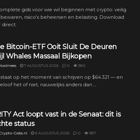
complete gids voor wie wil beginnen met crypto: veilig
bewaren, risico's beheersen en belasting. Download
direct.
e Bitcoin-ETF Ooit Sluit De Deuren
ijl Whales Massaal Bijkopen
 Koolmees
7 AUGUSTUS 2026
0
380
 staat op het moment van schrijven op $64.321 — en
geloof het of niet, nauwelijks anders dan ...
TY Act loopt vast in de Senaat: dit is
hte status
rypto-Gidss.nl
6 AUGUSTUS 2026
0
387