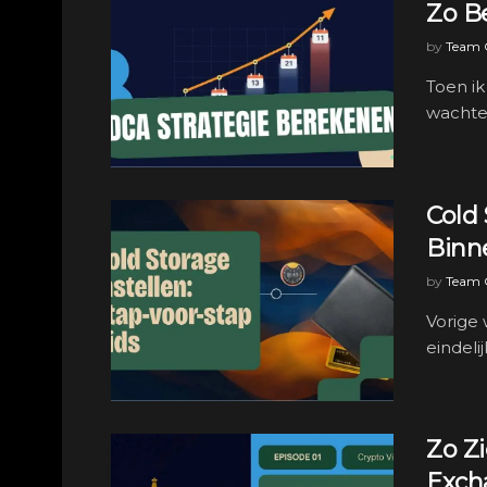
Zo B
by
Team C
Toen ik
wachte
Cold 
Binn
by
Team C
Vorige 
eindeli
Zo Z
Exch