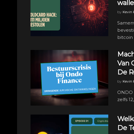
walle
by
Kevin
Samenv
bevesti
bitcoin 
Mach
Van 
De R
by
Kevin
ONDO s
zelfs 1
Welke
De T