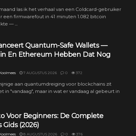
maand las ik het verhaal van een Coldcard-gebruiker
r een firmwarefout in 41 minuten 1.082 bitcoin
kte — ...
Lanceert Quantum-Safe Wallets —
oin En Ethereum Hebben Dat Nog
 Koolmees
7 AUGUSTUS 2026
0
372
ijnige aan quantumdreiging voor blockchains zit
t in "vandaag", maar in wat er vandaag al gebeurt in
to Voor Beginners: De Complete
s Gids (2026)
 Koolmees
8 AUGUSTUS 2026
0
376