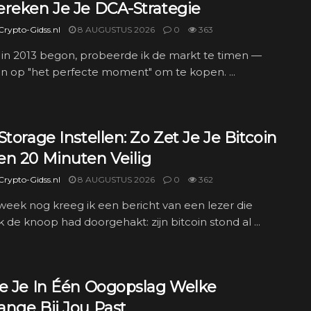
ereken Je Je DCA-Strategie
rypto-Gidss.nl
8 AUGUSTUS 2026
0
363
 in 2013 begon, probeerde ik de markt te timen —
n op "het perfecte moment" om te kopen. ...
Storage Instellen: Zo Zet Je Je Bitcoin
en 20 Minuten Veilig
rypto-Gidss.nl
8 AUGUSTUS 2026
0
362
week nog kreeg ik een bericht van een lezer die
jk de knoop had doorgehakt: zijn bitcoin stond al ...
ie Je In Één Oogopslag Welke
ange Bij Jou Past