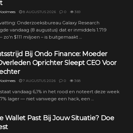
t
 Koolmees
8 AUGUSTUS 2026
0
369
atting: Onderzoeksbureau Galaxy Research
gde vandaag (8 augustus) dat er inmiddels 1.719
– zo'n $111 miljoen – is buitgemaakt ...
tsstrijd Bij Ondo Finance: Moeder
Overleden Oprichter Sleept CEO Voor
echter
 Koolmees
7 AUGUSTUS 2026
0
368
taat vandaag 6,1% in het rood en noteert deze week
2,7% lager — niet vanwege een hack, een ...
 Wallet Past Bij Jouw Situatie? Doe
est