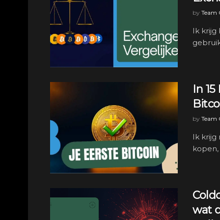
by
Team C
Ik krij
gebruik
In 15
Bitco
by
Team C
Ik krij
kopen, 
Coldc
wat 