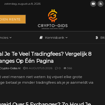
zaterdag, augustus 8, 2026
DIEN RENTE
ncies
Kennisbank
Bi
l Je Te Veel Tradingfees? Vergelijk 8
anges Op Één Pagina
rypto-Gidss.nl
8 AUGUSTUS 2026
0
366
t veel mensen niet weten: bij vrijwel elke grote
e betaal je minder tradingfees als je je aanmeldt via
preid Over 5 Exchanges? Zo Houd Je