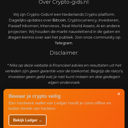
Over Crypto-gids.nl:
Wij zijn Crypto-Gids.nl een Nederlands Crypto platform.
Dagelijks updates over
Bitcoin
, Cryptocurrency, Investeren,
Passief Inkomen, Interviews , Real World Assets, AI en andere
projecten. Wij houden de markt nauwlettend in de gaten en
dragen kennis over aan het publiek. Join onze community op
Telegram
.
Disclaimer:
* Niks op deze website is financieel advies en resultaten uit het
verleden zijn geen garantie voor de toekomst. Begrijp de risico’s,
investeer geen geld wat je niet kunt missen en doe gedegen
eigen onderzoek.
Adverteren:
×
Bewaar je crypto veilig
Een hardware wallet van Ledger houdt je coins offline en
Crypto-gids.nl is een enorm snel groeiend platform waar
buiten bereik van hackers.
actuele informatie over de markt weergegeven wordt. Het is
mogelijk om bij ons te adverteren om een grote crypto
Bekijk Ledger →
doelgroep te bereiken. Zie
advertentie
mogelijkheden
.