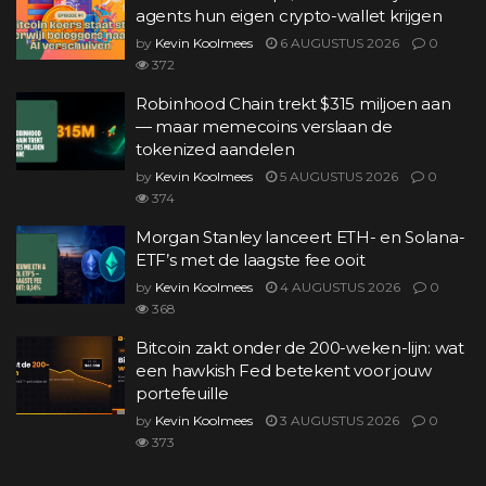
agents hun eigen crypto-wallet krijgen
by
Kevin Koolmees
6 AUGUSTUS 2026
0
372
Robinhood Chain trekt $315 miljoen aan
— maar memecoins verslaan de
tokenized aandelen
by
Kevin Koolmees
5 AUGUSTUS 2026
0
374
Morgan Stanley lanceert ETH- en Solana-
ETF’s met de laagste fee ooit
by
Kevin Koolmees
4 AUGUSTUS 2026
0
368
Bitcoin zakt onder de 200-weken-lijn: wat
een hawkish Fed betekent voor jouw
portefeuille
by
Kevin Koolmees
3 AUGUSTUS 2026
0
373