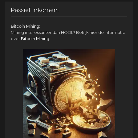
was:
is:
€1,950.00.
€950.00.
Passief Inkomen:
Bitcoin Mining:
Mining interessanter dan HODL? Bekijk hier de informatie
over
Bitcoin Mining
.