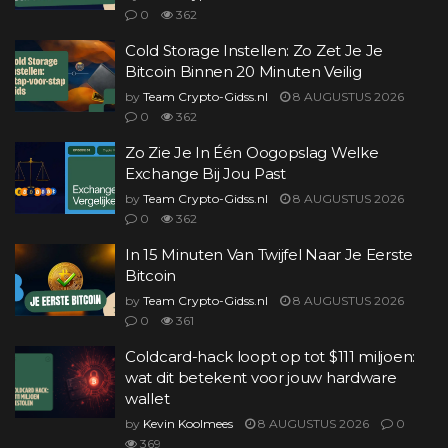
0
362
Cold Storage Instellen: Zo Zet Je Je
Bitcoin Binnen 20 Minuten Veilig
by
Team Crypto-Gidss.nl
8 AUGUSTUS 2026
0
362
Zo Zie Je In Één Oogopslag Welke
Exchange Bij Jou Past
by
Team Crypto-Gidss.nl
8 AUGUSTUS 2026
0
362
In 15 Minuten Van Twijfel Naar Je Eerste
Bitcoin
by
Team Crypto-Gidss.nl
8 AUGUSTUS 2026
0
361
Coldcard-hack loopt op tot $111 miljoen:
wat dit betekent voor jouw hardware
wallet
by
Kevin Koolmees
8 AUGUSTUS 2026
0
369