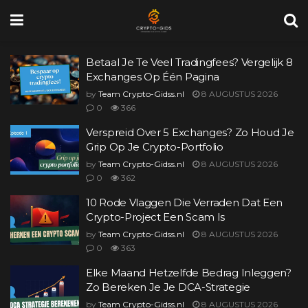
Betaal Je Te Veel Tradingfees? Vergelijk 8
Exchanges Op Één Pagina
by
Team Crypto-Gidss.nl
8 AUGUSTUS 2026
0
366
Verspreid Over 5 Exchanges? Zo Houd Je
Grip Op Je Crypto-Portfolio
by
Team Crypto-Gidss.nl
8 AUGUSTUS 2026
0
362
10 Rode Vlaggen Die Verraden Dat Een
Crypto-Project Een Scam Is
by
Team Crypto-Gidss.nl
8 AUGUSTUS 2026
0
363
Elke Maand Hetzelfde Bedrag Inleggen?
Zo Bereken Je Je DCA-Strategie
by
Team Crypto-Gidss.nl
8 AUGUSTUS 2026