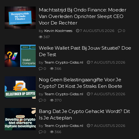
Machtsstrijd Bij Ondo Finance: Moeder
Van Overleden Oprichter Sleept CEO
Voor De Rechter
by
Kevin Koolmees
7 AUGUSTUS 2026
0
367
Welke Wallet Past Bij Jouw Situatie? Doe
De Test
by
Team Crypto-Gidss.nl
7 AUGUSTUS 2026
0
366
Nog Geen Belastingaangifte Voor Je
Crypto? Dit Kost Je Straks Een Boete
by
Team Crypto-Gidss.nl
7 AUGUSTUS 2026
0
370
Bang Dat Je Crypto Gehackt Wordt? Dit
Is Je Actieplan
by
Team Crypto-Gidss.nl
7 AUGUSTUS 2026
0
366