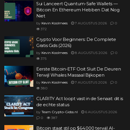
Sui Lanceert Quantum-Safe Wallets —
Bitcoin En Ethereum Hebben Dat Nog
Niet
by
Kevin Koolmees
7 AUGUSTUS 2026
0
372
Crypto Voor Beginners: De Complete
Gratis Gids (2026)
by
Kevin Koolmees
8 AUGUSTUS 2026
0
375
Eerste Bitcoin-ETF Ooit Sluit De Deuren
Terwijl Whales Massaal Bijkopen
by
Kevin Koolmees
7 AUGUSTUS 2026
0
380
CLARITY Act loopt vast in de Senaat: dit is
de echte status
by
Team Crypto-Gidss.nl
6 AUGUSTUS 2026
0
387
Bitcoin staat stil op $64.000 terwijl AI-