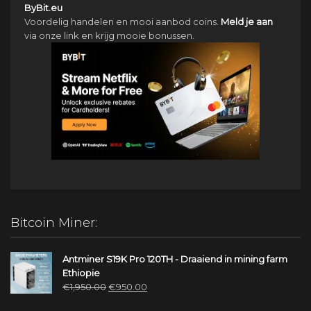
ByBit.eu
Voordelig handelen en mooi aanbod coins.
Meld je aan
via onze link en krijg mooie bonussen.
Bitcoin Miner:
Antminer S19K Pro 120TH - Draaiend in mining farm
Ethiopie
Oorspronkelijke
Huidige
€
1,950.00
€
950.00
prijs
prijs