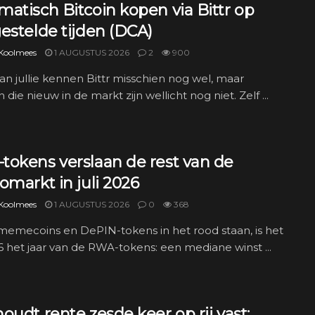
atisch Bitcoin kopen via Bittr op
estelde tijden (DCA)
 Koolmees
1 AUGUSTUS 2026
2
900
an jullie kennen Bittr misschien nog wel, maar
die nieuw in de markt zijn wellicht nog niet. Zelf ...
tokens verslaan de rest van de
omarkt in juli 2026
 Koolmees
1 AUGUSTUS 2026
0
368
 memecoins en DePIN-tokens in het rood staan, is het
26 het jaar van de RWA-tokens: een mediane winst ...
oudt rente zesde keer op rij vast: