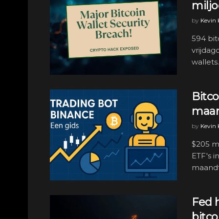
milj
by
Kevin
594 bit
vrijdag
wallets. 
Bitco
maan
by
Kevin
$205 m
ETF's i
maandto
Fed h
bitco