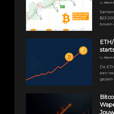
by
Kevin
Samenva
$63.00
boven d
ETH/B
start
by
Kevin
De ETH/
een ne
gezien 
Bitc
Wape
Jouw 