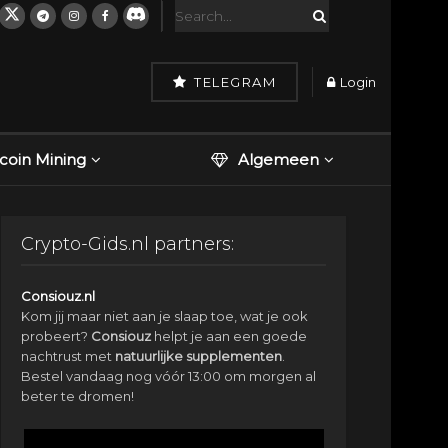
TELEGRAM
Login
tcoin Mining
Algemeen
Crypto-Gids.nl partners:
Consiouz.nl
Kom jij maar niet aan je slaap toe, wat je ook
probeert?
Consiouz
helpt je aan een goede
nachtrust met
natuurlijke
supplementen
.
Bestel vandaag nog vóór 13:00 om morgen al
beter te dromen!