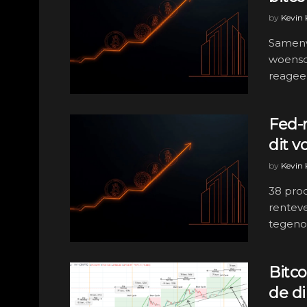
by
Kevin
Samenva
woensda
reageer
Fed-
dit v
by
Kevin
38 proc
rentev
tegenov
Bitco
de d