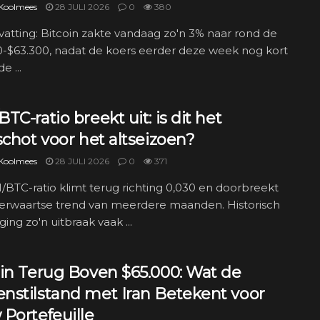
 Koolmees
28 JULI 2026
0
380
tting: Bitcoin zakte vandaag zo'n 3% naar rond de
0-$63.300, nadat de koers eerder deze week nog kort
e ...
TC-ratio breekt uit: is dit het
schot voor het altseizoen?
 Koolmees
28 JULI 2026
0
371
BTC-ratio klimt terug richting 0,030 en doorbreekt
erwaartse trend van meerdere maanden. Historisch
ging zo'n uitbraak vaak ...
oin Terug Boven $65.000: Wat de
nstilstand met Iran Betekent voor
Portefeuille