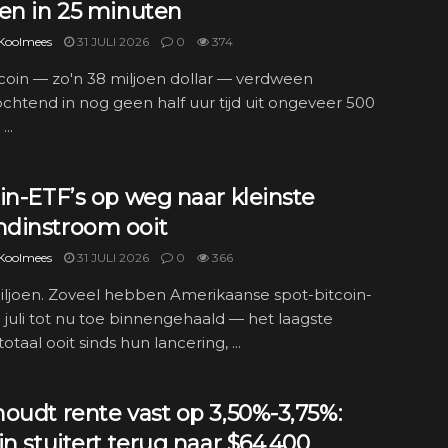
oen in 25 minuten
 Koolmees
31 JULI 2026
0
374
coin — zo'n 38 miljoen dollar — verdween
ochtend in nog geen half uur tijd uit ongeveer 500
...
in-ETF’s op weg naar kleinste
dinstroom ooit
 Koolmees
31 JULI 2026
0
366
iljoen. Zoveel hebben Amerikaanse spot-bitcoin-
n juli tot nu toe binnengehaald — het laagste
taal ooit sinds hun lancering, ...
oudt rente vast op 3,50%-3,75%:
in stuitert terug naar $64.400