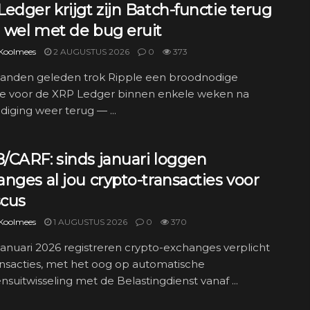
edger krijgt zijn Batch-functie terug
 wel met de bug eruit
 Koolmees
2 AUGUSTUS 2026
0
373
anden geleden trok Ripple een broodnodige
e voor de XRP Ledger binnen enkele weken na
iging weer terug — ...
/CARF: sinds januari loggen
nges al jou crypto-transacties voor
scus
 Koolmees
1 AUGUSTUS 2026
0
370
 januari 2026 registreren crypto-exchanges verplicht
ransacties, met het oog op automatische
suitwisseling met de Belastingdienst vanaf ...