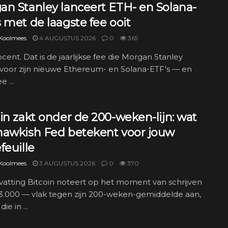
an Stanley lanceert ETH- en Solana-
 met de laagste fee ooit
 Koolmees
4 AUGUSTUS 2026
0
365
ocent. Dat is de jaarlijkse fee die Morgan Stanley
 voor zijn nieuwe Ethereum- en Solana-ETF's — en
 ...
in zakt onder de 200-weken-lijn: wat
hawkish Fed betekent voor jouw
feuille
 Koolmees
3 AUGUSTUS 2026
0
370
atting Bitcoin noteert op het moment van schrijven
63.000 — vlak tegen zijn 200-weken-gemiddelde aan,
die in ...