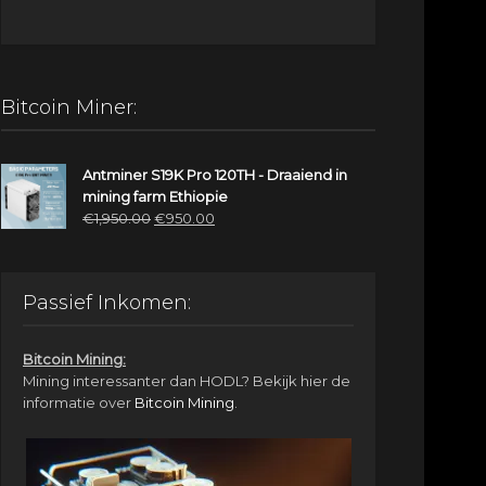
Bitcoin Miner:
Antminer S19K Pro 120TH - Draaiend in
mining farm Ethiopie
Oorspronkelijke
Huidige
€
1,950.00
€
950.00
prijs
prijs
was:
is:
€1,950.00.
€950.00.
Passief Inkomen:
Bitcoin Mining:
Mining interessanter dan HODL? Bekijk hier de
informatie over
Bitcoin Mining
.