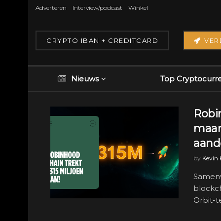
Adverteren
Interview/podcast
Winkel
CRYPTO IBAN + CREDITCARD
VER
Nieuws
Top Cryptocurr
Robi
maar
aand
by
Kevin
Samenva
blockc
Orbit-t