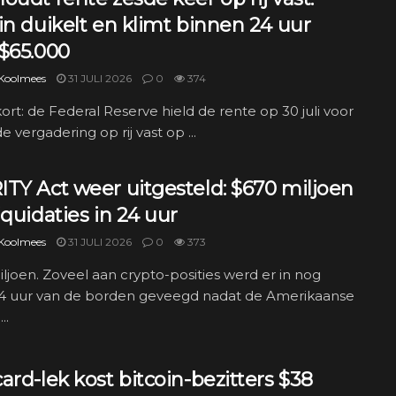
in duikelt en klimt binnen 24 uur
 $65.000
 Koolmees
31 JULI 2026
0
374
kort: de Federal Reserve hield de rente op 30 juli voor
e vergadering op rij vast op ...
TY Act weer uitgesteld: $670 miljoen
iquidaties in 24 uur
 Koolmees
31 JULI 2026
0
373
ljoen. Zoveel aan crypto-posities werd er in nog
4 uur van de borden geveegd nadat de Amerikaanse
..
ard-lek kost bitcoin-bezitters $38