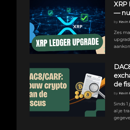
XRP L
— nu
by
Kevin
Zes ma
upgrad
aankond
DAC8
excha
de fi
by
Kevin
Sinds 1
al je t
gegeven