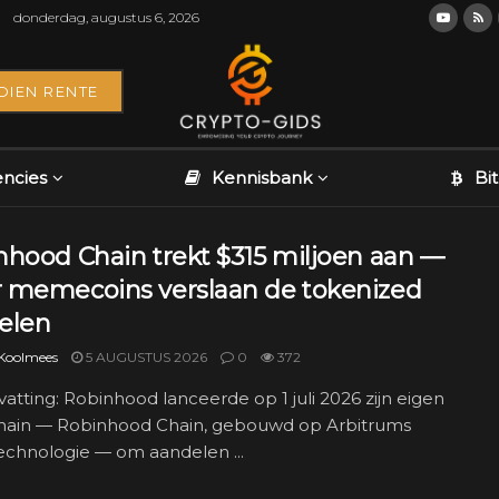
donderdag, augustus 6, 2026
DIEN RENTE
encies
Kennisbank
Bi
nhood Chain trekt $315 miljoen aan —
 memecoins verslaan de tokenized
elen
 Koolmees
5 AUGUSTUS 2026
0
372
tting: Robinhood lanceerde op 1 juli 2026 zijn eigen
hain — Robinhood Chain, gebouwd op Arbitrums
echnologie — om aandelen ...