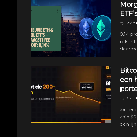
Morg
ETF’s
by
Kevin
0,14 pr
rekent
daarmee
Bitco
een 
porte
by
Kevin
Samenv
zo'n $
een lijn 