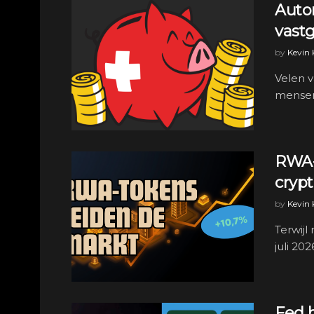
Autom
vastg
by
Kevin
Velen v
mensen 
RWA-
crypt
by
Kevin
Terwijl
juli 20
Fed h