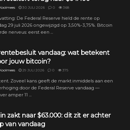
 Koolmees
30 JULI 2026
0
368
tting: De Federal Reserve hield de rente op
g 29 juli 2026 ongewijzigd op 3,50%-3,75%. Bitcoin
de nerveus: eerst een ...
rentebesluit vandaag: wat betekent
oor jouw bitcoin?
 Koolmees
29 JULI 2026
0
375
ent. Zoveel kans geeft de markt inmiddels aan een
erhoging door de Federal Reserve vandaag —
er amper 11 ...
in zakt naar $63.000: dit zit er achter
ip van vandaag