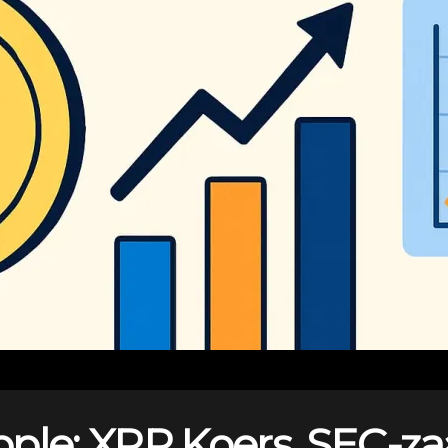
pple: XRP Koers, SEC-z