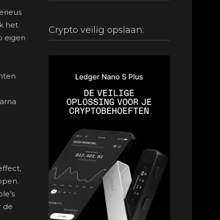
erieus
k het
Crypto veilig opslaan:
p eigen
enten
aarna
ffect,
ppen.
le’s
r de