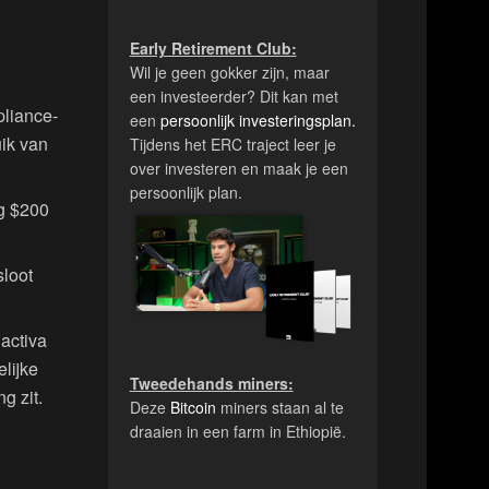
Early Retirement Club:
Wil je geen gokker zijn, maar
een investeerder? Dit kan met
pliance-
een
persoonlijk investeringsplan.
uik van
Tijdens het ERC traject leer je
over investeren en maak je een
persoonlijk plan.
ng $200
sloot
activa
elijke
Tweedehands miners:
g zit.
Deze
Bitcoin
miners staan al te
draaien in een farm in Ethiopië.