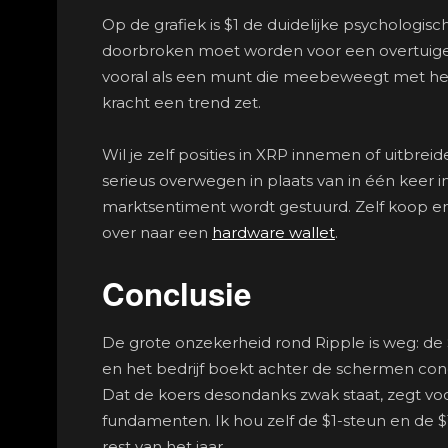
Op de grafiek is $1 de duidelijke psychologisc
doorbroken moet worden voor een overtuigende
vooral als een munt die meebeweegt met het
kracht een trend zet.
Wil je zelf posities in XRP innemen of uitb
serieus overwegen in plaats van in één keer 
marktsentiment wordt gestuurd. Zelf koop en
over naar een
hardware wallet
.
Conclusie
De grote onzekerheid rond Ripple is weg: de 
en het bedrijf boekt achter de schermen co
Dat de koers desondanks zwak staat, zegt voor
fundamenten. Ik hou zelf de $1-steun en de $1
rest van het jaar.