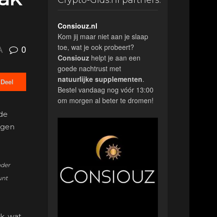
Crypto-Gids.nl partners:
Consiouz.nl
Kom jij maar niet aan je slaap
toe, wat je ook probeert?
0
A
Consiouz
helpt je aan een
goede nachtrust met
natuurlijke
supplementen
.
Deel
Bestel vandaag nog vóór 13:00
om morgen al beter te dromen!
 de
ngen
nder
unt
k, wat