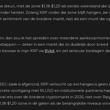
he steun, met de zone $1,18-$1,20 als eerste weerstand die s
r herstel. Zolang XRP onder die zone blijft hangen, zie i
 sentiment van de bredere markt, niet als een munt die o
reiden, dan zou ik het spreiden over meerdere aankoopmom
instappen — zeker in een markt die zo duidelijk door breed
 bewaar ik mijn XRP via
Bybit
, en zet serieuze bedragen d
SEC-zaak is afgerond, XRP verkocht op exchanges is geen e
ncrete voortgang met RLUSD en institutionele partnerscha
al iets over de bredere cryptomarkt in 2026, niet over Ripp
,18-$1,20-zone in de gaten als de belangrijkste niveaus voo