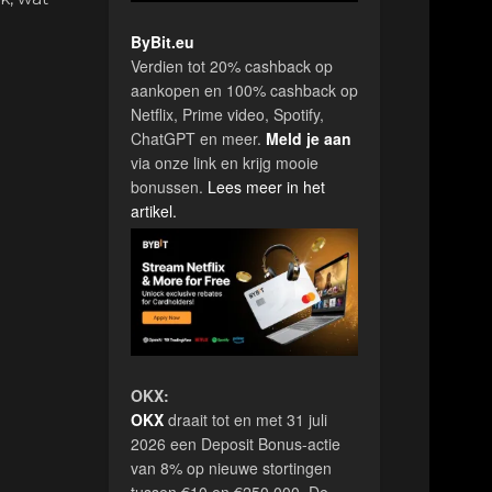
e
ByBit.eu
Verdien tot 20% cashback op
aankopen en 100% cashback op
Netflix, Prime video, Spotify,
ChatGPT en meer.
Meld je aan
via onze link en krijg mooie
bonussen.
Lees meer in het
artikel.
OKX:
OKX
draait tot en met 31 juli
2026 een Deposit Bonus-actie
van 8% op nieuwe stortingen
tussen €10 en €250.000. De