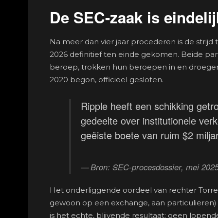
De SEC-zaak is eindeli
Na meer dan vier jaar procederen is de strij
2026 definitief ten einde gekomen. Beide part
beroep, trokken hun beroepen in en droegen
2020 begon, officieel gesloten.
Ripple heeft een schikking getr
gedeelte over institutionele ver
geëiste boete van ruim $2 milja
Bron: SEC-procesdossier, mei 202
Het onderliggende oordeel van rechter Torre
gewoon op een exchange, aan particulieren) 
is het echte, blijvende resultaat: geen lop