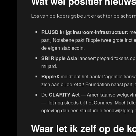
Wat wél positief nieuws
Los van de koers gebeurt er achter de scher
RLUSD krijgt instroom-infrastructuur:
met
partij Notabene pakt Ripple twee grote frict
de eigen stablecoin.
SBI Ripple Asia
lanceert prepaid tokens op
miljard.
RippleX
meldt dat het aantal ‘agentic’ tran
zich aan bij de x402 Foundation naast partij
De
CLARITY Act
— Amerikaanse wetgeving d
— ligt nog steeds bij het Congres. Mocht die
opleving dan een structurele trendwijziging
Waar let ik zelf op d