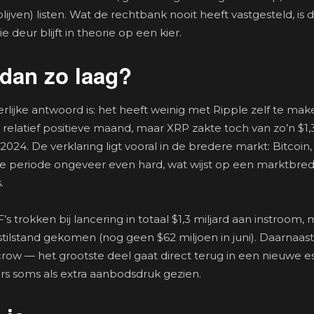
lijven) listen. Wat de rechtbank nooit heeft vastgesteld, is 
e deur blijft in theorie op een kier.
dan zo laag?
 eerlijke antwoord is: het heeft weinig met Ripple zelf te mak
 relatief positieve maand, maar XRP zakte toch van zo’n $1,
2024. De verklaring ligt vooral in de bredere markt: Bitcoin,
e periode ongeveer even hard, wat wijst op een marktbre
.
s trokken bij lancering in totaal $1,3 miljard aan instroom,
t stilstand gekomen (nog geen $62 miljoen in juni). Daarnaa
escrow — het grootste deel gaat direct terug in een nieuwe e
rs soms als extra aanbodsdruk gezien.