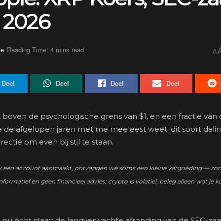
 2026
se
Reading Time: 4 mins read
A
Deel
Deel
Deel
Deel
 boven de psychologische grens van $1, en een fractie van
ie de afgelopen jaren met me meeleest weet: dit soort dali
rectie om even bij stil te staan.
zo’n link een account aanmaakt, ontvangen we soms een kleine vergoeding — zo
nformatief en geen financieel advies; crypto is volatiel, beleg alleen wat je k
e nu écht staat: de langverwachte afronding van de SEC-zaa