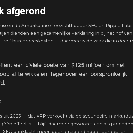
jk afgerond
d tussen de Amerikaanse toezichthouder SEC en Ripple Labs 
ijen dienden een gezamenlijke verklaring in bij het hof van
 zelf hun proceskosten — daarmee is de zaak die in dece
offen: een civiele boete van $125 miljoen om het
koop af te wikkelen, tegenover een oorspronkelijk
rd.
5
s uit 2023 — dat XRP verkocht via de secundaire markt (du
géén effect is — blijft daarmee gewoon staan als preceden
ende SEC-aanklacht meer, geen dreigend hoger beroep, en