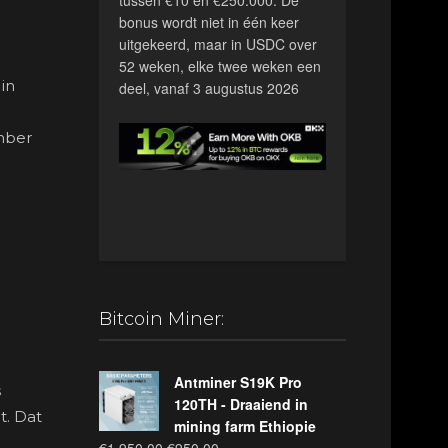
bonus wordt niet in één keer
uitgekeerd, maar in USDC over
52 weken, elke twee weken een
in
deel, vanaf 3 augustus 2026
mber
Bitcoin Miner:
Antminer S19K Pro
s
120TH - Draaiend in
t. Dat
mining farm Ethiopie
Oorspronkelijke
Huidige