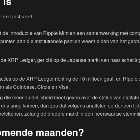
 is
men best veel:
 de introductie van Ripple Mint en een samenwerking met com
iepunten aan die institutionele partijen weerhielden van het gebr
 de XRP Ledger, gericht op de Japanse markt van naar schatti
sacties op de XRP Ledger richting de 10 miljoen gaat, en Ripple 
en als Coinbase, Circle en Visa.
ie meer duidelijkheid moet geven over de status van digitale 
 er alsnog komen, dan zou dat volgens analisten eerder een tijd
 betekenen, zolang de bredere markt in een neerwaartse stemmin
e komende maanden?