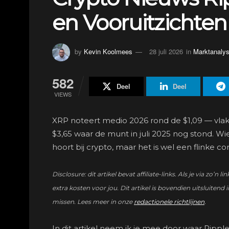
en Vooruitzichten
by
Kevin Koolmees
28 juli 2026
in
Marktanaly
582
Deel
Deel
VIEWS
XRP noteert medio 2026 rond de $1,09 — vlak
$3,65 waar de munt in juli 2025 nog stond. W
hoort bij crypto, maar het is wel een flinke cor
Disclosure: dit artikel bevat affiliate-links. Als je via 
extra kosten voor jou. Dit artikel is bovendien uitsluitend i
missen. Lees meer in onze
redactionele richtlijnen
.
In dit artikel neem ik je mee door waar Rippl