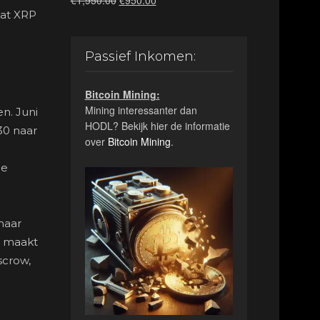
€
1,950.00
€
950.00
prijs
prijs
dat XRP
was:
is:
€1,950.00.
€950.00.
Passief Inkomen:
Bitcoin Mining:
Mining interessanter dan
en. Juni
HODL? Bekijk hier de informatie
30 naar
over
Bitcoin Mining
.
de
 maar
st maakt
scrow,