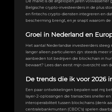
De markt is de afgelopen jaren volwassener
Belgische crypto-investeerders in de plus sto
en fintechs crypto-diensten integreren en da
bescherming brengt, en je snapt waarom de i
Groei in Nederland en Euro
Het aantal Nederlandse investeerders steeg na
langer alleen particulieren zijn: steeds meer i
aanbieden tot bedrijven die blockchain in hun
bewaart? Lees dan eerst mijn overzicht van 
De trends die ik voor 2026 
Een paar ontwikkelingen bepalen wat mij bet
layer-2-oplossingen die transacties sneller e
interoperabiliteit tussen blockchains (denk a
centralebankmunten (CBDC’s) spelen daarbij 