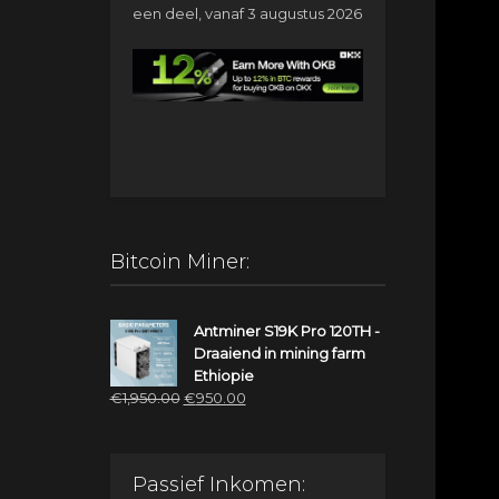
een deel, vanaf 3 augustus 2026
Bitcoin Miner:
Antminer S19K Pro 120TH -
Draaiend in mining farm
Ethiopie
Oorspronkelijke
Huidige
€
1,950.00
€
950.00
prijs
prijs
was:
is:
€1,950.00.
€950.00.
Passief Inkomen: