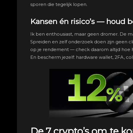
sporen die tegelijk lopen.
Kansen én risico’s — houd 
Ik ben enthousiast, maar geen dromer. De markt b
Spreiden en zelf onderzoek doen zijn geen cl
op je rendement — check daarom altijd hoe 
En bescherm jezelf: hardware wallet, 2FA, col
De 7 crypto’s om te k