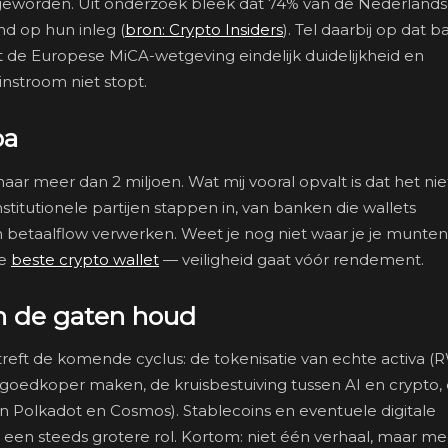
 geworden. Uit onderzoek bleek dat 74% van de Nederland
nd op hun inleg (
bron: Crypto Insiders
). Tel daarbij op dat 
t de Europese MiCA-wetgeving eindelijk duidelijkheid en
nstroom niet stopt.
pa
ar meer dan 2 miljoen. Wat mij vooral opvalt is dat het nie
nstitutionele partijen stappen in, van banken die wallets
 betaalflow verwerken. Weet je nog niet waar je je munten 
de
beste crypto wallet
— veiligheid gaat vóór rendement.
in de gaten houd
reft de komende cyclus: de tokenisatie van echte activa (
n goedkoper maken, de kruisbestuiving tussen AI en crypto,
an Polkadot en Cosmos). Stablecoins en eventuele digitale
een steeds grotere rol. Kortom: niet één verhaal, maar m