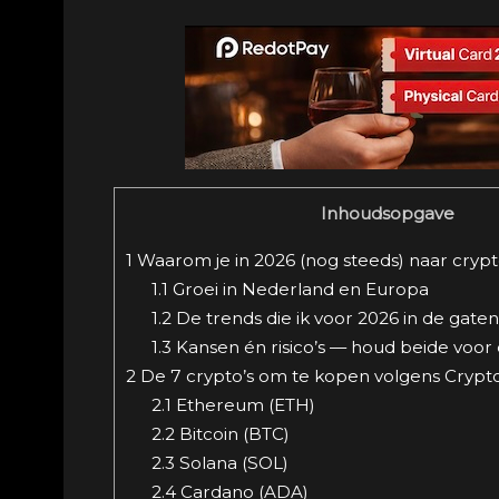
Inhoudsopgave
1
Waarom je in 2026 (nog steeds) naar crypto
1.1
Groei in Nederland en Europa
1.2
De trends die ik voor 2026 in de gate
1.3
Kansen én risico’s — houd beide voor
2
De 7 crypto’s om te kopen volgens Crypt
2.1
Ethereum (ETH)
2.2
Bitcoin (BTC)
2.3
Solana (SOL)
2.4
Cardano (ADA)