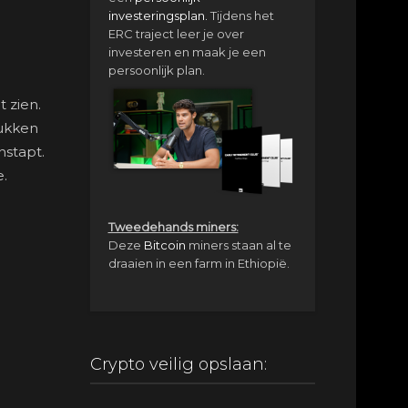
investeringsplan.
Tijdens het
ERC traject leer je over
investeren en maak je een
persoonlijk plan.
t zien.
rukken
nstapt.
e.
Tweedehands miners:
Deze
Bitcoin
miners staan al te
draaien in een farm in Ethiopië.
Crypto veilig opslaan: