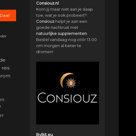
Consiouz.nl
Kom jij maar niet aan je slaap
toe, wat je ook probeert?
Deel
Consiouz
helpt je aan een
goede nachtrust met
natuurlijke
supplementen
.
nder
Bestel vandaag nog vóór 13:00
om morgen al beter te
dromen!
 de
 reis
aarom
en
7
er
ByBit.eu