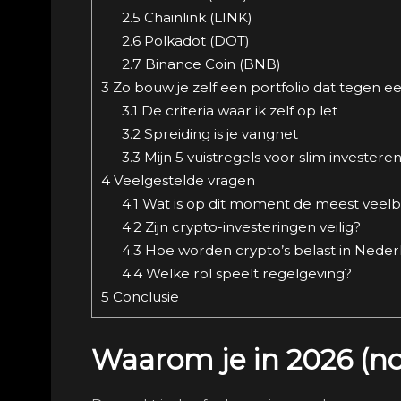
2.5
Chainlink (LINK)
2.6
Polkadot (DOT)
2.7
Binance Coin (BNB)
3
Zo bouw je zelf een portfolio dat tegen ee
3.1
De criteria waar ik zelf op let
3.2
Spreiding is je vangnet
3.3
Mijn 5 vuistregels voor slim investeren
4
Veelgestelde vragen
4.1
Wat is op dit moment de meest veelb
4.2
Zijn crypto-investeringen veilig?
4.3
Hoe worden crypto’s belast in Neder
4.4
Welke rol speelt regelgeving?
5
Conclusie
Waarom je in 2026 (nog