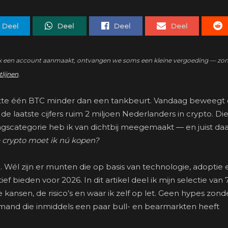
Deel
Deel
Deel
Deel
zo’n link een account aanmaakt, ontvangen we soms een kleine vergoeding — zo
tlijnen
.
 kostte één BTC minder dan een tankbeurt. Vandaag beweegt
 laatste cijfers ruim 2 miljoen Nederlanders in crypto. Die
ingscategorie heb ik van dichtbij meegemaakt — en juist d
e crypto moet ik nú kopen?
l. Wél zijn er munten die op basis van technologie, adoptie 
f bieden voor 2026. In dit artikel deel ik mijn selectie van 
 kansen, de risico’s en waar ik zelf op let. Geen hypes zond
mand die inmiddels een paar bull- en bearmarkten heeft