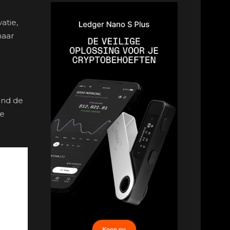
atie,
naar
ond de
le