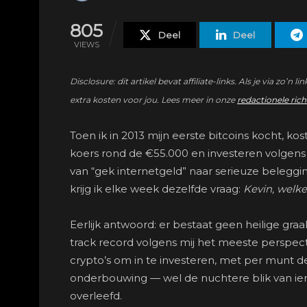
805
Deel
Deel
VIEWS
Disclosure: dit artikel bevat affiliate-links. Als je via 
extra kosten voor jou. Lees meer in onze
redactionele rich
Toen ik in 2013 mijn eerste bitcoins kocht,
koers rond de €55.000 en investeren volgens de
van “gek internetgeld” naar serieuze belegg
krijg ik elke week dezelfde vraag:
Kevin, welk
Eerlijk antwoord: er bestaat geen heilige graa
track record volgens mij het meeste perspectie
crypto’s om in te investeren, met per munt de
onderbouwing — wel de nuchtere blik van ie
overleefd.