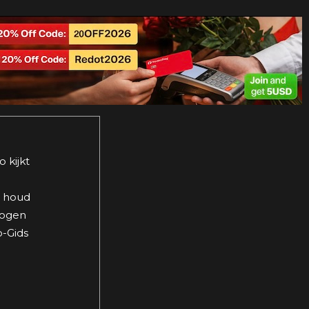
 kijkt
n houd
 ogen
o-Gids