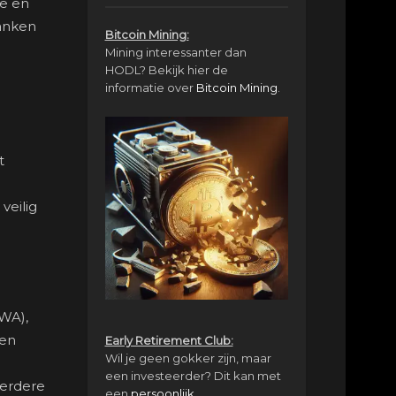
se en
banken
Bitcoin Mining:
Mining interessanter dan
HODL? Bekijk hier de
informatie over
Bitcoin Mining
.
t
veilig
RWA),
 en
Early Retirement Club:
Wil je geen gokker zijn, maar
een investeerder? Dit kan met
eerdere
een
persoonlijk