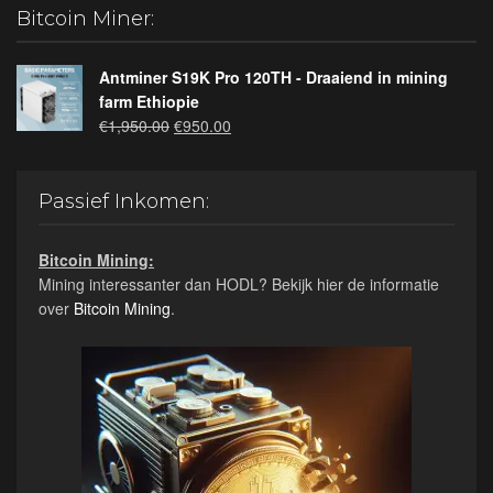
Bitcoin Miner:
Antminer S19K Pro 120TH - Draaiend in mining
farm Ethiopie
Oorspronkelijke
Huidige
€
1,950.00
€
950.00
prijs
prijs
was:
is:
€1,950.00.
€950.00.
Passief Inkomen:
Bitcoin Mining:
Mining interessanter dan HODL? Bekijk hier de informatie
over
Bitcoin Mining
.