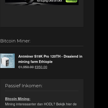
Bitcoin Miner:
Antminer S19K Pro 120TH - Draaiend in
mining farm Ethiopie
Oorspronkelijke
Huidige
€
1,950.00
€
950.00
prijs
prijs
was:
is:
€1,950.00.
€950.00.
Passief Inkomen:
Bitcoin Mining:
Mining interessanter dan HODL? Bekijk hier de