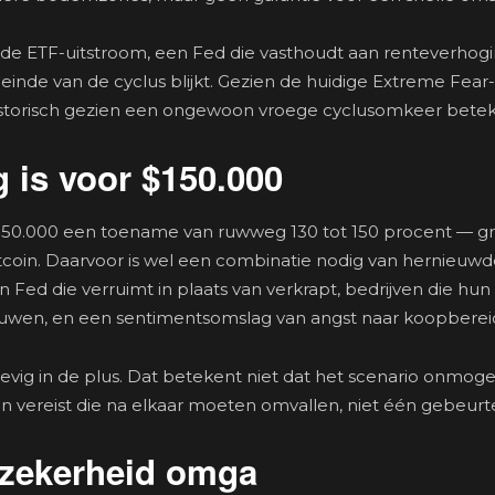
 ETF-uitstroom, een Fed die vasthoudt aan renteverhogi
einde van de cyclus blijkt. Gezien de huidige Extreme Fear
 historisch gezien een ongewoon vroege cyclusomkeer bete
g is voor $150.000
r $150.000 een toename van ruwweg 130 tot 150 procent — gr
tcoin. Daarvoor is wel een combinatie nodig van hernieuwd
Fed die verruimt in plaats van verkrapt, bedrijven die hun
fbouwen, en een sentimentsomslag van angst naar koopberei
vig in de plus. Dat betekent niet dat het scenario onmogeli
 vereist die na elkaar moeten omvallen, niet één gebeurte
nzekerheid omga