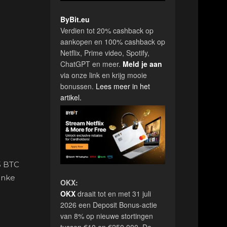
ByBit.eu
Verdien tot 20% cashback op
aankopen en 100% cashback op
Netflix, Prime video, Spotify,
ChatGPT en meer.
Meld je aan
via onze link en krijg mooie
bonussen.
Lees meer in het
artikel.
25 BTC
linke
OKX:
OKX
draait tot en met 31 juli
2026 een Deposit Bonus-actie
van 8% op nieuwe stortingen
tussen €10 en €250.000. De