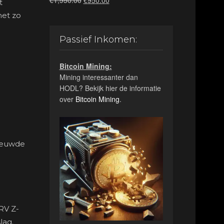
€
1,950.00
€
950.00
t
prijs
prijs
net zo
was:
is:
€1,950.00.
€950.00.
Passief Inkomen:
Bitcoin Mining:
Mining interessanter dan
HODL? Bekijk hier de informatie
over
Bitcoin Mining
.
nieuwde
VRV Z-
lag.