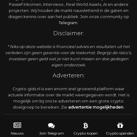
Passief Inkomen, Interviews , Real World Assets, AI en andere
projecten. Wij houden de markt nauwlettend in de gaten en
dragen kennis over aan het publiek. Join onze community op
Telegram
.
Disclaimer:
* Niks op deze website is financieel advies en resultaten uit het
verleden zijn geen garantie voor de toekomst. Begrijp de risico’s,
investeer geen geld wat je niet kunt missen en doe gedegen
eigen onderzoek.
Adverteren:
Crypto-gids.nl is een enorm snel groeiend platform waar
actuele informatie over de markt weergegeven wordt. Het is
mogelijk om bij ons te adverteren om een grote crypto
doelgroep te bereiken. Zie
advertentie
mogelijkheden
.
©2016-2026 Crypto-Gids.nl |
Algemene voorwaarden
|
Privacy Policy
Nieuws
Join Telegram
Crypto kopen
Crypto spenden