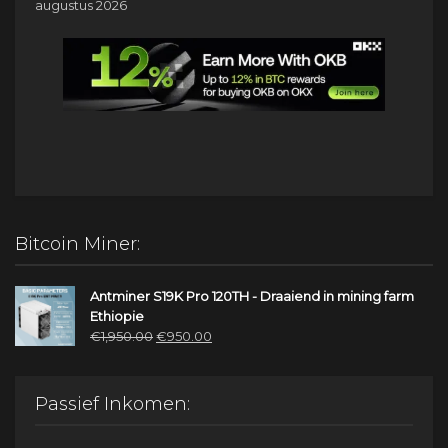
augustus 2026
Bitcoin Miner:
Antminer S19K Pro 120TH - Draaiend in mining farm
Ethiopie
Oorspronkelijke
Huidige
€
1,950.00
€
950.00
prijs
prijs
was:
is:
€1,950.00.
€950.00.
Passief Inkomen: