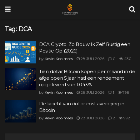
Tag:
DCA
DCA Crypto: Zo Bouw Ik Zelf Rustig een
Positie Op (2026)
by
Kevin Koolmees
28 JULI 2026
0
430
Tien dollar Bitcoin kopen per maand in de
afgelopen 5 jaar had een rendement
opgeleverd van 1.043%
by
Kevin Koolmees
28 JULI 2026
1
798
De kracht van dollar cost averaging in
Bitcoin
by
Kevin Koolmees
28 JULI 2026
2
992