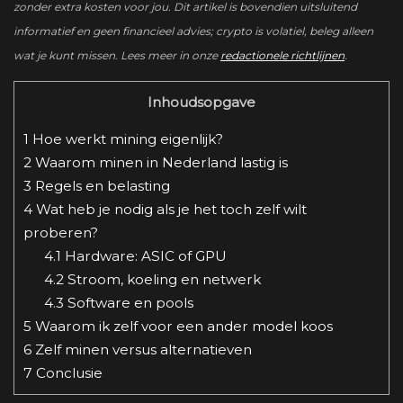
zonder extra kosten voor jou. Dit artikel is bovendien uitsluitend
informatief en geen financieel advies; crypto is volatiel, beleg alleen
wat je kunt missen. Lees meer in onze
redactionele richtlijnen
.
Inhoudsopgave
1
Hoe werkt mining eigenlijk?
2
Waarom minen in Nederland lastig is
3
Regels en belasting
4
Wat heb je nodig als je het toch zelf wilt
proberen?
4.1
Hardware: ASIC of GPU
4.2
Stroom, koeling en netwerk
4.3
Software en pools
5
Waarom ik zelf voor een ander model koos
6
Zelf minen versus alternatieven
7
Conclusie