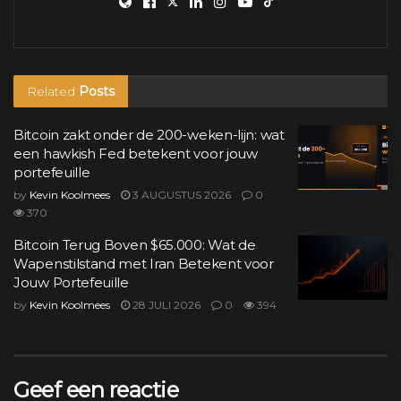
Related
Posts
Bitcoin zakt onder de 200-weken-lijn: wat
een hawkish Fed betekent voor jouw
portefeuille
by
Kevin Koolmees
3 AUGUSTUS 2026
0
370
Bitcoin Terug Boven $65.000: Wat de
Wapenstilstand met Iran Betekent voor
Jouw Portefeuille
by
Kevin Koolmees
28 JULI 2026
0
394
Geef een reactie