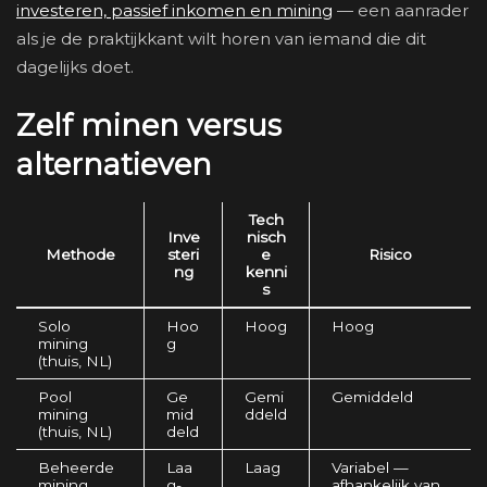
investeren, passief inkomen en mining
— een aanrader
als je de praktijkkant wilt horen van iemand die dit
dagelijks doet.
Zelf minen versus
alternatieven
Tech
Inve
nisch
Methode
steri
e
Risico
ng
kenni
s
Solo
Hoo
Hoog
Hoog
mining
g
(thuis, NL)
Pool
Ge
Gemi
Gemiddeld
mining
mid
ddeld
(thuis, NL)
deld
Beheerde
Laa
Laag
Variabel —
mining
g-
afhankelijk van