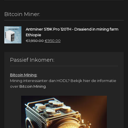
Bitcoin Miner:
Antminer S19K Pro 120TH - Draaiend in mining farm
Ethiopie
Oorspronkelijke
Huidige
€
1,950.00
€
950.00
prijs
prijs
was:
is:
€1,950.00.
€950.00.
Passief Inkomen:
Bitcoin Mining:
Mining interessanter dan HODL? Bekijk hier de informatie
over
Bitcoin Mining
.