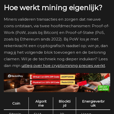
Hoe werkt mining eigenlijk?
Miners valideren transacties en zorgen dat nieuwe
coins ontstaan, via twee hoofdmechanismen: Proof-of-
Work (PoW, zoals bij Bitcoin) en Proof-of-Stake (PoS,
zoals bij Ethereum sinds 2022). Bij PoW los je met
rekenkracht een cryptografisch raadsel op; win je, dan
mag jij het volgende blok toevoegen en de beloning
claimen. Wil je de techniek nog dieper induiken? Lees
dan mijn
uitleg over hoe cryptomining precies werkt
.
Algorit
Blockti
Energieverbr
Coin
me
jd
uik
Bitcoin
SHA-
~10
Hoog