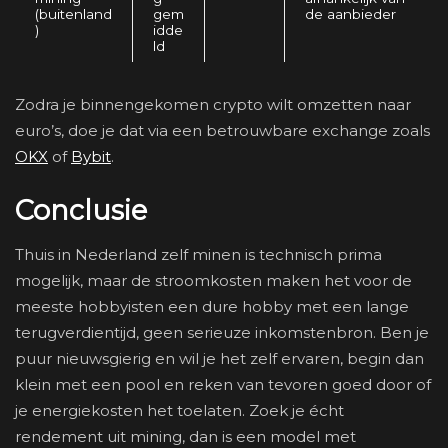
(buitenland
gem
de aanbieder
)
idde
ld
Zodra je binnengekomen crypto wilt omzetten naar
euro’s, doe je dat via een betrouwbare exchange zoals
OKX
of
Bybit
.
Conclusie
Thuis in Nederland zelf minen is technisch prima
mogelijk, maar de stroomkosten maken het voor de
meeste hobbyisten een dure hobby met een lange
terugverdientijd, geen serieuze inkomstenbron. Ben je
puur nieuwsgierig en wil je het zelf ervaren, begin dan
klein met een pool en reken van tevoren goed door of
je energiekosten het toelaten. Zoek je écht
rendement uit mining, dan is een model met