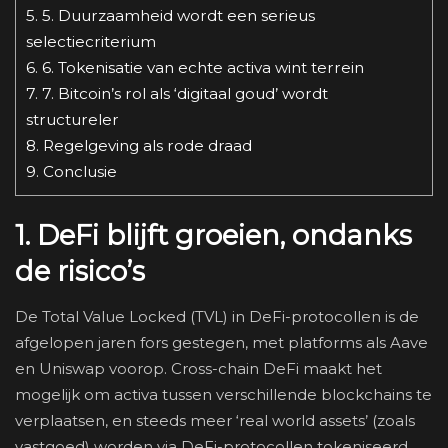
5.
5. Duurzaamheid wordt een serieus
selectiecriterium
6.
6. Tokenisatie van echte activa wint terrein
7.
7. Bitcoin’s rol als ‘digitaal goud’ wordt
structureler
8.
Regelgeving als rode draad
9.
Conclusie
1. DeFi blijft groeien, ondanks
de risico’s
De Total Value Locked (TVL) in DeFi-protocollen is de
afgelopen jaren fors gestegen, met platforms als Aave
en Uniswap voorop. Cross-chain DeFi maakt het
mogelijk om activa tussen verschillende blockchains te
verplaatsen, en steeds meer ‘real world assets’ (zoals
vastgoed) worden via DeFi-protocollen tokeniseerd.