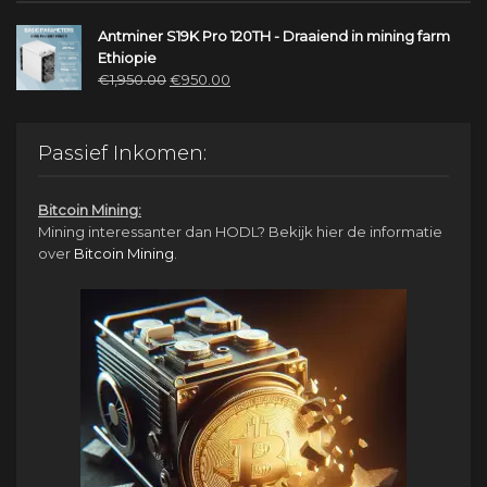
Antminer S19K Pro 120TH - Draaiend in mining farm
Ethiopie
Oorspronkelijke
Huidige
€
1,950.00
€
950.00
prijs
prijs
was:
is:
€1,950.00.
€950.00.
Passief Inkomen:
Bitcoin Mining:
Mining interessanter dan HODL? Bekijk hier de informatie
over
Bitcoin Mining
.