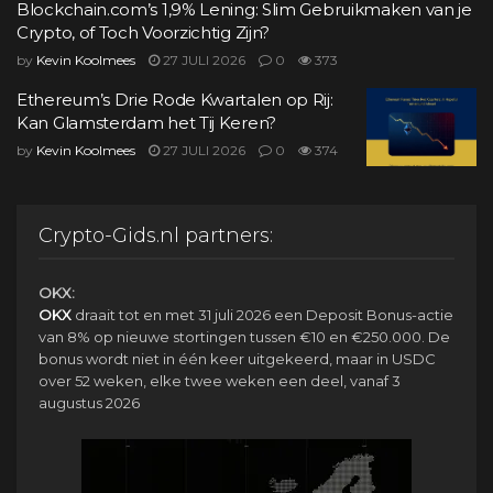
Blockchain.com’s 1,9% Lening: Slim Gebruikmaken van je
Crypto, of Toch Voorzichtig Zijn?
by
Kevin Koolmees
27 JULI 2026
0
373
Ethereum’s Drie Rode Kwartalen op Rij:
Kan Glamsterdam het Tij Keren?
by
Kevin Koolmees
27 JULI 2026
0
374
Crypto-Gids.nl partners:
OKX:
OKX
draait tot en met 31 juli 2026 een Deposit Bonus-actie
van 8% op nieuwe stortingen tussen €10 en €250.000. De
bonus wordt niet in één keer uitgekeerd, maar in USDC
over 52 weken, elke twee weken een deel, vanaf 3
augustus 2026