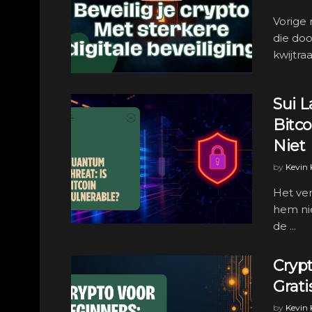
Vorige 
die doo
kwijtraa
Sui 
Bitc
Niet
by
Kevin
Het ven
hem nie
de ...
Cryp
Grati
by
Kevin