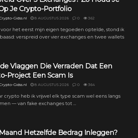
Op Je Crypto-Portfolio
rypto-Gidss.nl
8 AUGUSTUS 2026
0
362
 voor het eerst mijn eigen tegoeden optelde, stond ik
rbaasd: verspreid over vier exchanges en twee wallets
ode Vlaggen Die Verraden Dat Een
to-Project Een Scam Is
rypto-Gidss.nl
8 AUGUSTUS 2026
0
364
aar crypto heb ik vrijwel elk type scam wel eens langs
men — van fake exchanges tot ...
 Maand Hetzelfde Bedrag Inleggen?