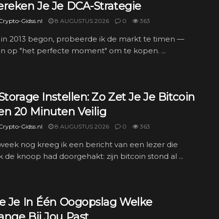
ereken Je Je DCA-Strategie
rypto-Gidss.nl
8 AUGUSTUS 2026
0
363
 in 2013 begon, probeerde ik de markt te timen —
n op "het perfecte moment" om te kopen. ...
Storage Instellen: Zo Zet Je Je Bitcoin
en 20 Minuten Veilig
rypto-Gidss.nl
8 AUGUSTUS 2026
0
363
week nog kreeg ik een bericht van een lezer die
jk de knoop had doorgehakt: zijn bitcoin stond al ...
ie Je In Één Oogopslag Welke
ange Bij Jou Past