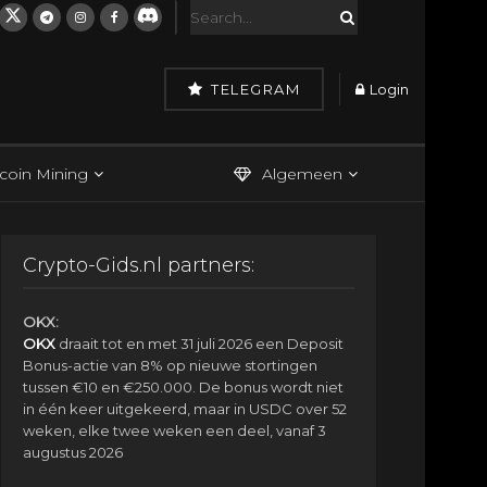
TELEGRAM
Login
tcoin Mining
Algemeen
Crypto-Gids.nl partners:
OKX:
OKX
draait tot en met 31 juli 2026 een Deposit
Bonus-actie van 8% op nieuwe stortingen
tussen €10 en €250.000. De bonus wordt niet
in één keer uitgekeerd, maar in USDC over 52
weken, elke twee weken een deel, vanaf 3
augustus 2026