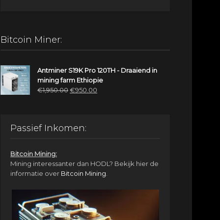
Bitcoin Miner:
Antminer S19K Pro 120TH - Draaiend in
mining farm Ethiopie
Oorspronkelijke
Huidige
€
1,950.00
€
950.00
prijs
prijs
was:
is:
€1,950.00.
€950.00.
Passief Inkomen:
Bitcoin Mining:
Mining interessanter dan HODL? Bekijk hier de
informatie over
Bitcoin Mining
.