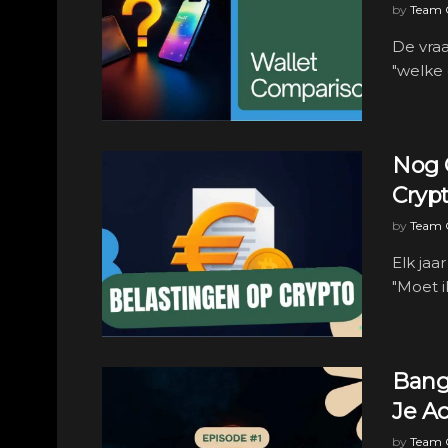
by
Team C
De vraa
"welke 
Nog 
Crypt
by
Team C
Elk jaa
"Moet i
Bang
Je Ac
by
Team C