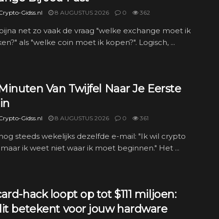
rypto-Gidss.nl
8 AUGUSTUS 2026
0
362
g bijna net zo vaak de vraag "welke exchange moet ik
en?" als "welke coin moet ik kopen?". Logisch, ...
 Minuten Van Twijfel Naar Je Eerste
in
rypto-Gidss.nl
8 AUGUSTUS 2026
0
361
g nog steeds wekelijks dezelfde e-mail: "Ik wil crypto
maar ik weet niet waar ik moet beginnen." Het ...
ard-hack loopt op tot $111 miljoen:
dit betekent voor jouw hardware