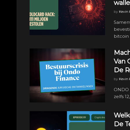
walle
by
Kevin
Samenv
bevesti
bitcoin 
Mach
Van 
De R
by
Kevin
ONDO s
zelfs 1
Welke
De T