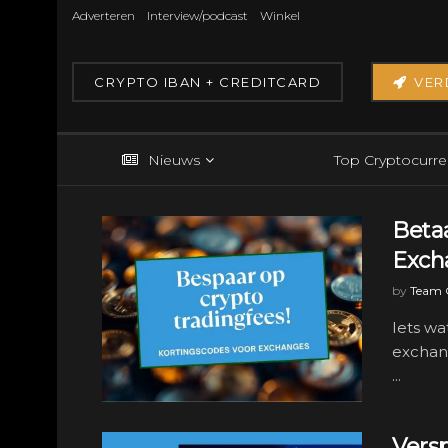
Adverteren
Interview/podcast
Winkel
CRYPTO IBAN + CREDITCARD
VER
Nieuws
Top Cryptocurre
Betaa
Exch
by
Team C
Iets wa
exchang
...
Vers