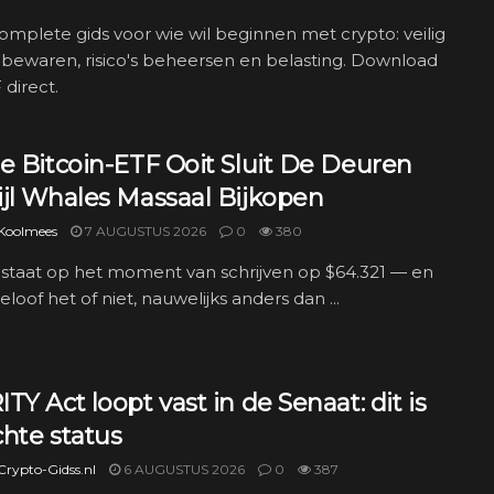
complete gids voor wie wil beginnen met crypto: veilig
bewaren, risico's beheersen en belasting. Download
direct.
e Bitcoin-ETF Ooit Sluit De Deuren
ijl Whales Massaal Bijkopen
 Koolmees
7 AUGUSTUS 2026
0
380
 staat op het moment van schrijven op $64.321 — en
geloof het of niet, nauwelijks anders dan ...
TY Act loopt vast in de Senaat: dit is
hte status
rypto-Gidss.nl
6 AUGUSTUS 2026
0
387