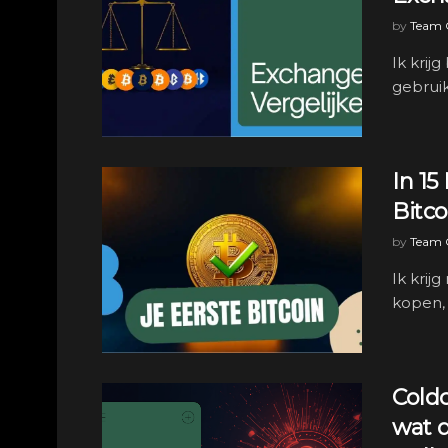
by
Team C
Ik krij
gebruik
In 15
Bitco
by
Team C
Ik krij
kopen, 
Coldc
wat 