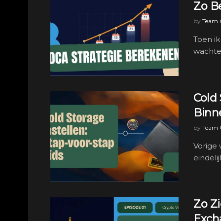
Zo B
by
Team C
Toen ik
wachte
Cold 
Binn
by
Team C
Vorige 
eindeli
Zo Z
Exch