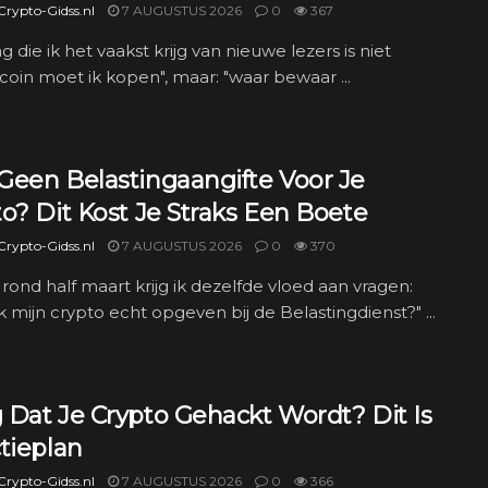
rypto-Gidss.nl
7 AUGUSTUS 2026
0
367
g die ik het vaakst krijg van nieuwe lezers is niet
coin moet ik kopen", maar: "waar bewaar ...
Geen Belastingaangifte Voor Je
o? Dit Kost Je Straks Een Boete
rypto-Gidss.nl
7 AUGUSTUS 2026
0
370
r rond half maart krijg ik dezelfde vloed aan vragen:
k mijn crypto echt opgeven bij de Belastingdienst?" ...
 Dat Je Crypto Gehackt Wordt? Dit Is
tieplan
rypto-Gidss.nl
7 AUGUSTUS 2026
0
366