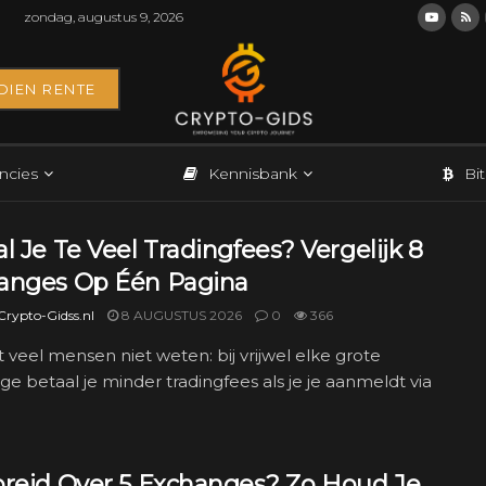
zondag, augustus 9, 2026
DIEN RENTE
ncies
Kennisbank
Bi
l Je Te Veel Tradingfees? Vergelijk 8
anges Op Één Pagina
rypto-Gidss.nl
8 AUGUSTUS 2026
0
366
t veel mensen niet weten: bij vrijwel elke grote
e betaal je minder tradingfees als je je aanmeldt via
preid Over 5 Exchanges? Zo Houd Je