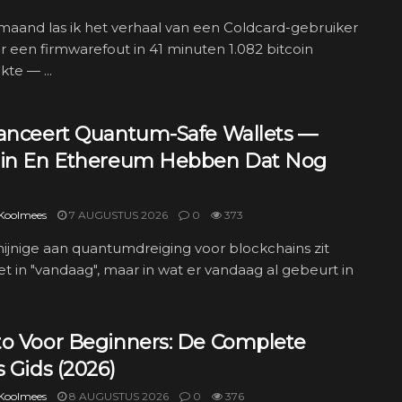
maand las ik het verhaal van een Coldcard-gebruiker
r een firmwarefout in 41 minuten 1.082 bitcoin
kte — ...
Lanceert Quantum-Safe Wallets —
oin En Ethereum Hebben Dat Nog
 Koolmees
7 AUGUSTUS 2026
0
373
ijnige aan quantumdreiging voor blockchains zit
t in "vandaag", maar in wat er vandaag al gebeurt in
to Voor Beginners: De Complete
s Gids (2026)
 Koolmees
8 AUGUSTUS 2026
0
376