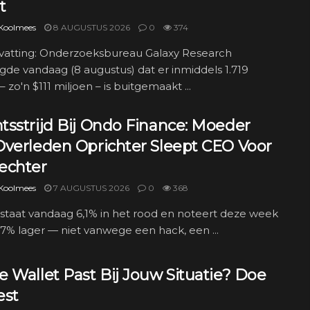
t
 Koolmees
8 AUGUSTUS 2026
0
374
atting: Onderzoeksbureau Galaxy Research
gde vandaag (8 augustus) dat er inmiddels 1.719
– zo'n $111 miljoen – is buitgemaakt ...
tsstrijd Bij Ondo Finance: Moeder
Overleden Oprichter Sleept CEO Voor
echter
 Koolmees
7 AUGUSTUS 2026
0
368
taat vandaag 6,1% in het rood en noteert deze week
2,7% lager — niet vanwege een hack, een ...
 Wallet Past Bij Jouw Situatie? Doe
est