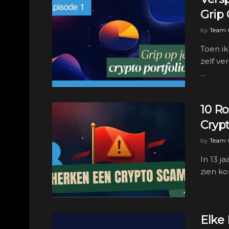
Grip 
by
Team C
Toen ik
zelf ve
...
10 R
Cryp
by
Team C
In 13 j
zien ko
Elke