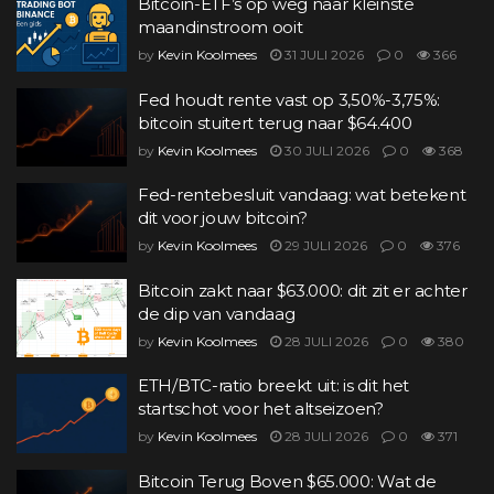
Bitcoin-ETF’s op weg naar kleinste
maandinstroom ooit
by
Kevin Koolmees
31 JULI 2026
0
366
Fed houdt rente vast op 3,50%-3,75%:
bitcoin stuitert terug naar $64.400
by
Kevin Koolmees
30 JULI 2026
0
368
Fed-rentebesluit vandaag: wat betekent
dit voor jouw bitcoin?
by
Kevin Koolmees
29 JULI 2026
0
376
Bitcoin zakt naar $63.000: dit zit er achter
de dip van vandaag
by
Kevin Koolmees
28 JULI 2026
0
380
ETH/BTC-ratio breekt uit: is dit het
startschot voor het altseizoen?
by
Kevin Koolmees
28 JULI 2026
0
371
Bitcoin Terug Boven $65.000: Wat de