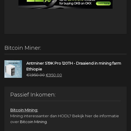
Bitcoin Miner:
Antminer S19K Pro 120TH - Draaiend in mining farm
Ethiopie
Oorspronkelijke
Huidige
€
1,950.00
€
950.00
prijs
prijs
was:
is:
€1,950.00.
€950.00.
Passief Inkomen:
Bitcoin Mining:
Mining interessanter dan HODL? Bekijk hier de informatie
over
Bitcoin Mining
.