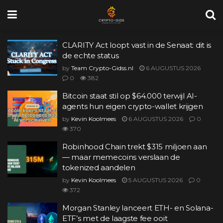
CLARITY Act loopt vast in de Senaat: dit is
de echte status
by
Team Crypto-Gidss.nl
6 AUGUSTUS 2026
0
382
Bitcoin staat stil op $64.000 terwijl AI-
agents hun eigen crypto-wallet krijgen
by
Kevin Koolmees
6 AUGUSTUS 2026
0
370
Robinhood Chain trekt $315 miljoen aan
— maar memecoins verslaan de
tokenized aandelen
by
Kevin Koolmees
5 AUGUSTUS 2026
0
372
Morgan Stanley lanceert ETH- en Solana-
ETF’s met de laagste fee ooit