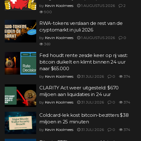
by
Kevin Koolmees
1 AUGUSTUS 2026
2
900
RWA-tokens verslaan de rest van de
cryptomarkt in juli 2026
by
Kevin Koolmees
1 AUGUSTUS 2026
0
369
Fed houdt rente zesde keer op rij vast:
bitcoin duikelt en klimt binnen 24 uur
naar $65.000
by
Kevin Koolmees
31 JULI 2026
0
374
CLARITY Act weer uitgesteld: $670
miljoen aan liquidaties in 24 uur
by
Kevin Koolmees
31 JULI 2026
0
374
Coldcard-lek kost bitcoin-bezitters $38
miljoen in 25 minuten
by
Kevin Koolmees
31 JULI 2026
0
374