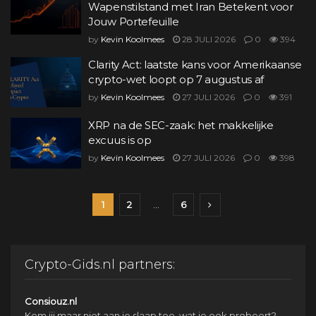
Wapenstilstand met Iran Betekent voor
Jouw Portefeuille
by
Kevin Koolmees
28 JULI 2026
0
394
Clarity Act: laatste kans voor Amerikaanse
crypto-wet loopt op 7 augustus af
by
Kevin Koolmees
27 JULI 2026
0
391
XRP na de SEC-zaak: het makkelijke
excuus is op
by
Kevin Koolmees
27 JULI 2026
0
398
1
2
…
6
Crypto-Gids.nl partners:
Consiouz.nl
Kom jij maar niet aan je slaap toe, wat je ook probeert?