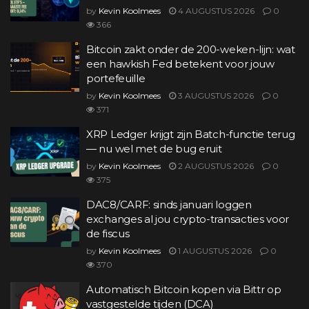
by
Kevin Koolmees
4 AUGUSTUS 2026
0
366
Bitcoin zakt onder de 200-weken-lijn: wat
een hawkish Fed betekent voor jouw
portefeuille
by
Kevin Koolmees
3 AUGUSTUS 2026
0
371
XRP Ledger krijgt zijn Batch-functie terug
— nu wel met de bug eruit
by
Kevin Koolmees
2 AUGUSTUS 2026
0
375
DAC8/CARF: sinds januari loggen
exchanges al jou crypto-transacties voor
de fiscus
by
Kevin Koolmees
1 AUGUSTUS 2026
0
370
Automatisch Bitcoin kopen via Bittr op
vastgestelde tijden (DCA)