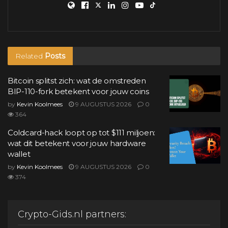
Related
Posts
Bitcoin splitst zich: wat de omstreden
BIP-110-fork betekent voor jouw coins
by
Kevin Koolmees
9 AUGUSTUS 2026
0
364
Coldcard-hack loopt op tot $111 miljoen:
wat dit betekent voor jouw hardware
wallet
by
Kevin Koolmees
9 AUGUSTUS 2026
0
374
Crypto-Gids.nl partners: