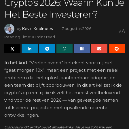
Crypto’s 2026: Waarin Kun Je
Het Beste Investeren?
by
Kevin Koolmees
7 augustus 2026
A
A
Reading Time: 10 mins read
In het kort:
“Veelbelovend” betekent voor mij niet
“gaat morgen 10x”, maar: een project met een reëel
probleem dat het oplost, aantoonbare adoptie, en
een team dat blijft doorbouwen. In dit artikel zet ik de
crypto’s op een rij die ik zelf het meest veelbelovend
vind voor de rest van 2026 — van gevestigde namen
tot kleinere projecten met opvallende recente
ontwikkelingen.
Disclosure: dit artikel bevat affiliate-links. Als je via zo’n link een