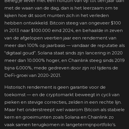
Beleg je liever met een horizon van vijf tot tien jaar dan
met de waan van de dag, dan is het leerzaam om te
kijken hoe dit soort munten zich in het verleden
hebben ontwikkeld. Bitcoin steeg van ongeveer $100
in 2013 naar $100.000 eind 2024, en behaalde in zeven
van de afgelopen veertien jaar een rendement van
meer dan 100% op jaarbasis — vandaar de reputatie als
“digitaal goud”. Solana staat sinds zijn lancering in 2020
meer dan 10.000% hoger, en Chainlink steeg sinds 2019
bijna 6.000%, mede gedreven door zijn rol tijdens de
DeFi-groei van 2020-2021.
Historisch rendement is geen garantie voor de
toekomst — en de cryptomarkt beweegt in cycli van
pieken en stevige correcties, zelden in een rechte lijn.
Maar het onderstreept wel waarom Bitcoin als stabiele
kern en groeimunten zoals Solana en Chainlink zo
vaak samen terugkomen in langetermijnportfolio’s.