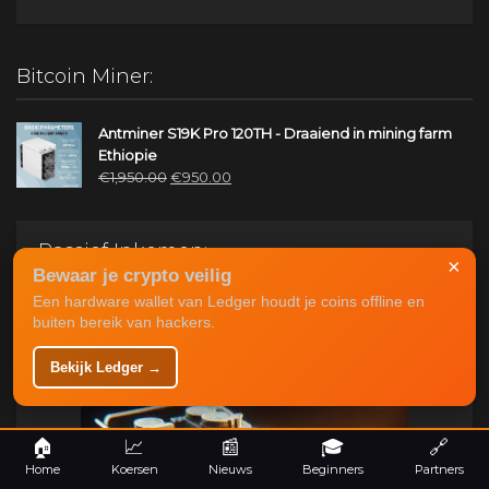
Bitcoin Miner:
Antminer S19K Pro 120TH - Draaiend in mining farm
Ethiopie
Oorspronkelijke
Huidige
€
1,950.00
€
950.00
prijs
prijs
was:
is:
€1,950.00.
€950.00.
Passief Inkomen:
×
Bewaar je crypto veilig
Een hardware wallet van Ledger houdt je coins offline en
Bitcoin Mining:
buiten bereik van hackers.
Mining interessanter dan HODL? Bekijk hier de informatie
over
Bitcoin Mining
.
Bekijk Ledger →
🏠
📈
📰
🎓
🔗
Home
Koersen
Nieuws
Beginners
Partners