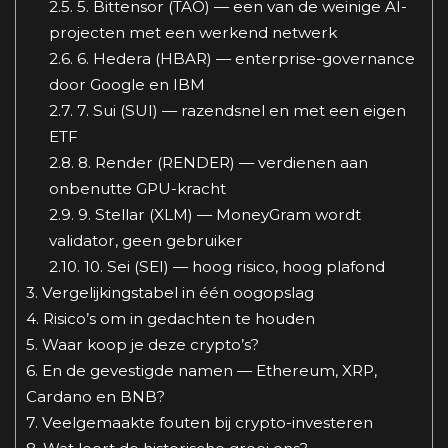
2.5.
5. Bittensor (TAO) — een van de weinige AI-
projecten met een werkend netwerk
2.6.
6. Hedera (HBAR) — enterprise-governance
door Google en IBM
2.7.
7. Sui (SUI) — razendsnel en met een eigen
ETF
2.8.
8. Render (RENDER) — verdienen aan
onbenutte GPU-kracht
2.9.
9. Stellar (XLM) — MoneyGram wordt
validator, geen gebruiker
2.10.
10. Sei (SEI) — hoog risico, hoog plafond
3.
Vergelijkingstabel in één oogopslag
4.
Risico’s om in gedachten te houden
5.
Waar koop je deze crypto’s?
6.
En de gevestigde namen — Ethereum, XRP,
Cardano en BNB?
7.
Veelgemaakte fouten bij crypto-investeren