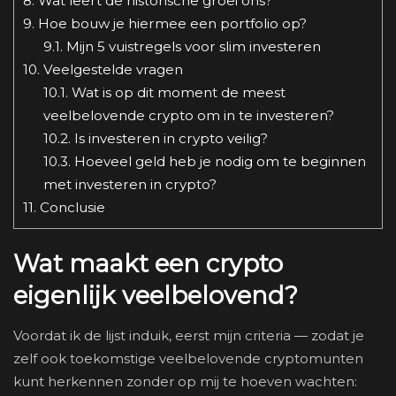
8.
Wat leert de historische groei ons?
9.
Hoe bouw je hiermee een portfolio op?
9.1.
Mijn 5 vuistregels voor slim investeren
10.
Veelgestelde vragen
10.1.
Wat is op dit moment de meest
veelbelovende crypto om in te investeren?
10.2.
Is investeren in crypto veilig?
10.3.
Hoeveel geld heb je nodig om te beginnen
met investeren in crypto?
11.
Conclusie
Wat maakt een crypto
eigenlijk veelbelovend?
Voordat ik de lijst induik, eerst mijn criteria — zodat je
zelf ook toekomstige veelbelovende cryptomunten
kunt herkennen zonder op mij te hoeven wachten: