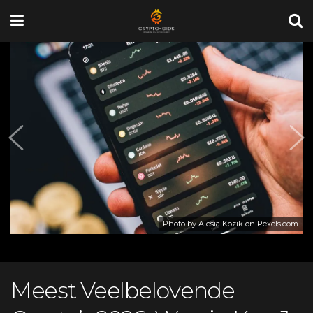
Photo by Alesia Kozik on
Pexels.com
Meest Veelbelovende