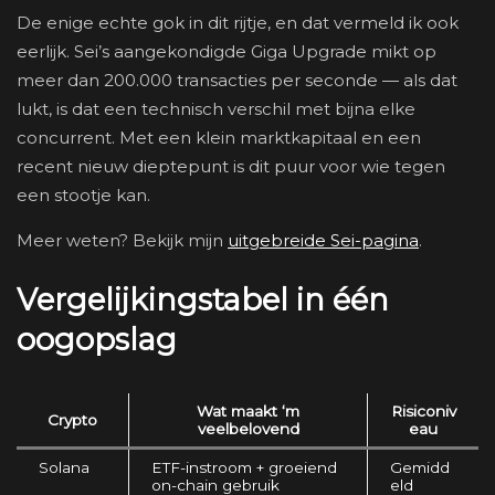
De enige echte gok in dit rijtje, en dat vermeld ik ook
eerlijk. Sei’s aangekondigde Giga Upgrade mikt op
meer dan 200.000 transacties per seconde — als dat
lukt, is dat een technisch verschil met bijna elke
concurrent. Met een klein marktkapitaal en een
recent nieuw dieptepunt is dit puur voor wie tegen
een stootje kan.
Meer weten? Bekijk mijn
uitgebreide Sei-pagina
.
Vergelijkingstabel in één
oogopslag
Wat maakt ‘m
Risiconiv
Crypto
veelbelovend
eau
Solana
ETF-instroom + groeiend
Gemidd
on-chain gebruik
eld