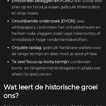
Emotioneel beleggen en FOMO:
stel vooraf een
plan op en houd je eraan, gebruik limietorders
en stop-losses.
Onvoldoende onderzoek (DYOR):
lees
whitepapers, controleer het ontwikkelteam en
herken rode vlaggen zoals vage tokenomics of
onrealistisch hoge rendementsbeloften.
Onjuiste opslag:
gebruik hardware wallets voor
de lange termijn en deel nooit je seed phrase.
Te veel focus op korte termijn:
combineer
korte- en langetermijnstrategieën in plaats van
alleen te speculeren.
Wat leert de historische groei
ons?