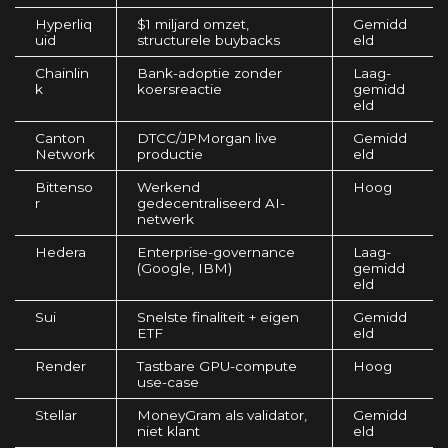
Hyperliq
$1 miljard omzet,
Gemidd
uid
structurele buybacks
eld
Chainlin
Bank-adoptie zonder
Laag-
k
koersreactie
gemidd
eld
Canton
DTCC/JPMorgan live
Gemidd
Network
productie
eld
Bittenso
Werkend
Hoog
r
gedecentraliseerd AI-
netwerk
Hedera
Enterprise-governance
Laag-
(Google, IBM)
gemidd
eld
Sui
Snelste finaliteit + eigen
Gemidd
ETF
eld
Render
Tastbare GPU-compute
Hoog
use-case
Stellar
MoneyGram als validator,
Gemidd
niet klant
eld