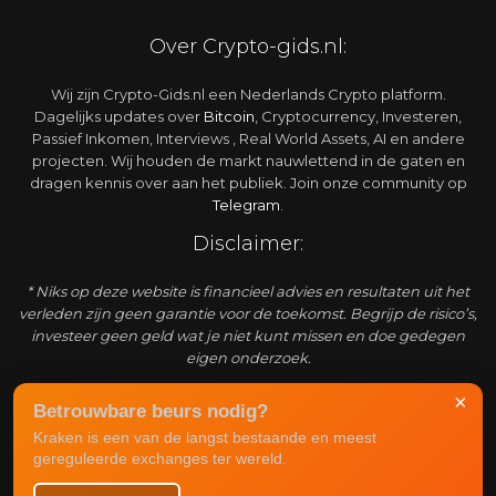
Over Crypto-gids.nl:
Wij zijn Crypto-Gids.nl een Nederlands Crypto platform.
Dagelijks updates over
Bitcoin
, Cryptocurrency, Investeren,
Passief Inkomen, Interviews , Real World Assets, AI en andere
projecten. Wij houden de markt nauwlettend in de gaten en
dragen kennis over aan het publiek. Join onze community op
Telegram
.
Disclaimer:
* Niks op deze website is financieel advies en resultaten uit het
verleden zijn geen garantie voor de toekomst. Begrijp de risico’s,
investeer geen geld wat je niet kunt missen en doe gedegen
eigen onderzoek.
Adverteren:
×
Betrouwbare beurs nodig?
Kraken is een van de langst bestaande en meest
Crypto-gids.nl is een enorm snel groeiend platform waar
gereguleerde exchanges ter wereld.
actuele informatie over de markt weergegeven wordt. Het is
mogelijk om bij ons te adverteren om een grote crypto