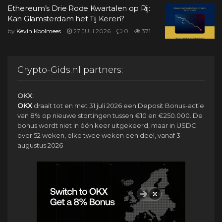
Ethereum’s Drie Rode Kwartalen op Rij:
Kan Glamsterdam het Tij Keren?
by
Kevin Koolmees
27 JULI 2026
0
371
Crypto-Gids.nl partners:
OKX:
OKX
draait tot en met 31 juli 2026 een Deposit Bonus-actie
van 8% op nieuwe stortingen tussen €10 en €250.000. De
bonus wordt niet in één keer uitgekeerd, maar in USDC
over 52 weken, elke twee weken een deel, vanaf 3
augustus 2026