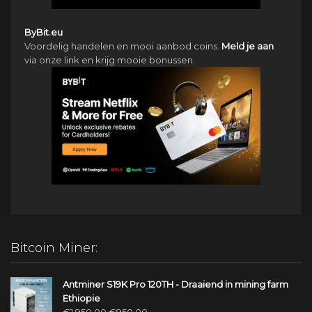
ByBit.eu
Voordelig handelen en mooi aanbod coins.
Meld je aan
via onze link en krijg mooie bonussen.
Bitcoin Miner:
Antminer S19K Pro 120TH - Draaiend in mining farm
Ethiopie
Oorspronkelijke
Huidige
€
1,950.00
€
950.00