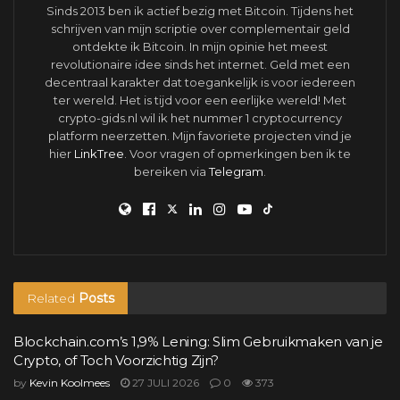
Sinds 2013 ben ik actief bezig met Bitcoin. Tijdens het
schrijven van mijn scriptie over complementair geld
ontdekte ik Bitcoin. In mijn opinie het meest
revolutionaire idee sinds het internet. Geld met een
decentraal karakter dat toegankelijk is voor iedereen
ter wereld. Het is tijd voor een eerlijke wereld! Met
crypto-gids.nl wil ik het nummer 1 cryptocurrency
platform neerzetten. Mijn favoriete projecten vind je
hier
LinkTree
. Voor vragen of opmerkingen ben ik te
bereiken via
Telegram
.
Related
Posts
Blockchain.com’s 1,9% Lening: Slim Gebruikmaken van je
Crypto, of Toch Voorzichtig Zijn?
by
Kevin Koolmees
27 JULI 2026
0
373