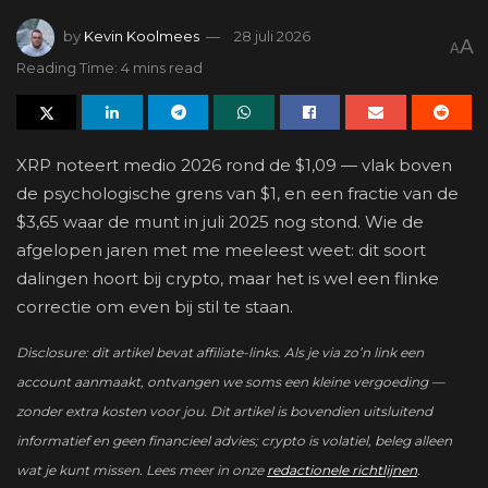
by
Kevin Koolmees
28 juli 2026
A
A
Reading Time: 4 mins read
XRP noteert medio 2026 rond de $1,09 — vlak boven
de psychologische grens van $1, en een fractie van de
$3,65 waar de munt in juli 2025 nog stond. Wie de
afgelopen jaren met me meeleest weet: dit soort
dalingen hoort bij crypto, maar het is wel een flinke
correctie om even bij stil te staan.
Disclosure: dit artikel bevat affiliate-links. Als je via zo’n link een
account aanmaakt, ontvangen we soms een kleine vergoeding —
zonder extra kosten voor jou. Dit artikel is bovendien uitsluitend
informatief en geen financieel advies; crypto is volatiel, beleg alleen
wat je kunt missen. Lees meer in onze
redactionele richtlijnen
.