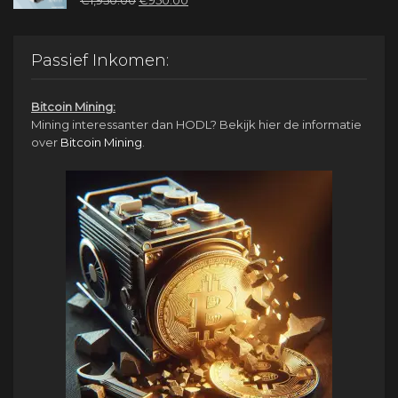
prijs
prijs
was:
is:
€1,950.00.
€950.00.
Passief Inkomen:
Bitcoin Mining:
Mining interessanter dan HODL? Bekijk hier de informatie
over
Bitcoin Mining
.