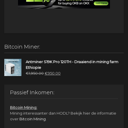
Bitcoin Miner:
Antminer S19K Pro 120TH - Draaiend in mining farm
Ethiopie
Oorspronkelijke
Huidige
€
1,950.00
€
950.00
prijs
prijs
was:
is:
€1,950.00.
€950.00.
Passief Inkomen:
Bitcoin Mining:
Mining interessanter dan HODL? Bekijk hier de informatie
over
Bitcoin Mining
.