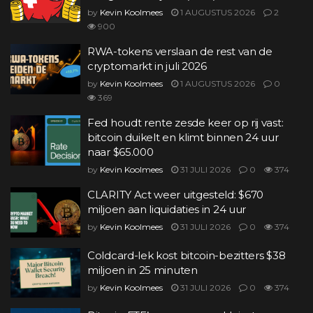
by
Kevin Koolmees
1 AUGUSTUS 2026
2
900
RWA-tokens verslaan de rest van de
cryptomarkt in juli 2026
by
Kevin Koolmees
1 AUGUSTUS 2026
0
369
Fed houdt rente zesde keer op rij vast:
bitcoin duikelt en klimt binnen 24 uur
naar $65.000
by
Kevin Koolmees
31 JULI 2026
0
374
CLARITY Act weer uitgesteld: $670
miljoen aan liquidaties in 24 uur
by
Kevin Koolmees
31 JULI 2026
0
374
Coldcard-lek kost bitcoin-bezitters $38
miljoen in 25 minuten
by
Kevin Koolmees
31 JULI 2026
0
374