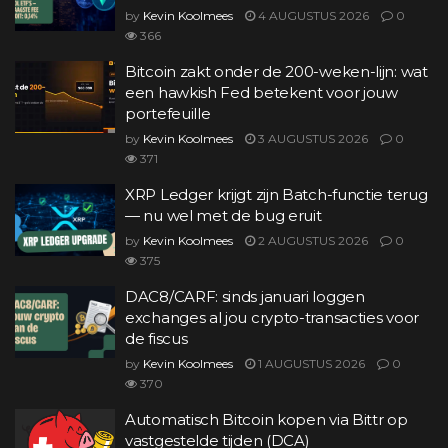
by
Kevin Koolmees
4 AUGUSTUS 2026
0
366
Bitcoin zakt onder de 200-weken-lijn: wat
een hawkish Fed betekent voor jouw
portefeuille
by
Kevin Koolmees
3 AUGUSTUS 2026
0
371
XRP Ledger krijgt zijn Batch-functie terug
— nu wel met de bug eruit
by
Kevin Koolmees
2 AUGUSTUS 2026
0
375
DAC8/CARF: sinds januari loggen
exchanges al jou crypto-transacties voor
de fiscus
by
Kevin Koolmees
1 AUGUSTUS 2026
0
370
Automatisch Bitcoin kopen via Bittr op
vastgestelde tijden (DCA)