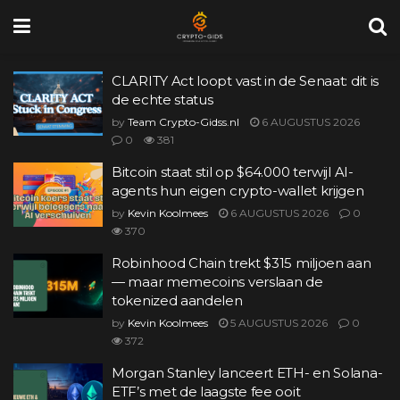
CLARITY Act loopt vast in de Senaat: dit is
de echte status
by
Team Crypto-Gidss.nl
6 AUGUSTUS 2026
0
381
Bitcoin staat stil op $64.000 terwijl AI-
agents hun eigen crypto-wallet krijgen
by
Kevin Koolmees
6 AUGUSTUS 2026
0
370
Robinhood Chain trekt $315 miljoen aan
— maar memecoins verslaan de
tokenized aandelen
by
Kevin Koolmees
5 AUGUSTUS 2026
0
372
Morgan Stanley lanceert ETH- en Solana-
ETF’s met de laagste fee ooit