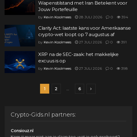
Wapenstilstand met Iran Betekent voor
Jouw Portefeuille
by
Kevin Koolmees
28 JULI 2026
0
394
Clarity Act: laatste kans voor Amerikaanse
crypto-wet loopt op 7 augustus af
by
Kevin Koolmees
27 JULI 2026
0
391
XRP na de SEC-zaak: het makkelijke
excuus is op
by
Kevin Koolmees
27 JULI 2026
0
398
1
2
…
6
Crypto-Gids.nl partners:
Consiouz.nl
Kom jij maar niet aan je slaap toe, wat je ook probeert?