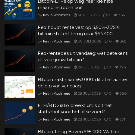
Bitcoin-ETF’s op weg naar kleinste
maandinstroom ooit
by
Kevin Koolmees
31 JULI 2026
0
366
Fed houdt rente vast op 3,50%-3,75%:
bitcoin stuitert terug naar $64.400
by
Kevin Koolmees
30 JULI 2026
0
368
Fed-rentebesluit vandaag: wat betekent
dit voor jouw bitcoin?
by
Kevin Koolmees
29 JULI 2026
0
376
Bitcoin zakt naar $63.000: dit zit er achter
de dip van vandaag
by
Kevin Koolmees
28 JULI 2026
0
380
ETH/BTC-ratio breekt uit: is dit het
startschot voor het altseizoen?
by
Kevin Koolmees
28 JULI 2026
0
371
Bitcoin Terug Boven $65.000: Wat de