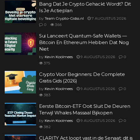
Bang Dat Je Crypto Gehackt Wordt? Dit
Is Je Actieplan
by
Team Crypto-Gidss.nl
7 AUGUSTUS 2026
0
366
Sui Lanceert Quantum-Safe Wallets —
Bitcoin En Ethereum Hebben Dat Nog
Niet
by
Kevin Koolmees
9 AUGUSTUS 2026
0
375
Crypto Voor Beginners: De Complete
Gratis Gids (2026)
by
Kevin Koolmees
9 AUGUSTUS 2026
0
383
Eerste Bitcoin-ETF Ooit Sluit De Deuren
Terwijl Whales Massaal Bijkopen
by
Kevin Koolmees
9 AUGUSTUS 2026
0
382
CLARITY Act loopt vast in de Senaat: dit is