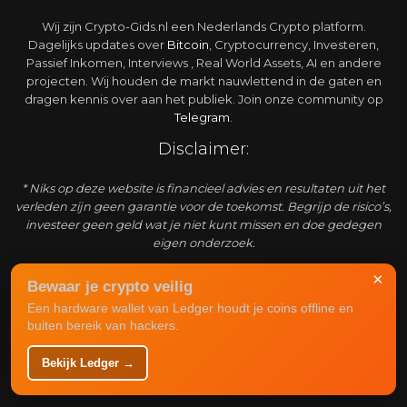
Wij zijn Crypto-Gids.nl een Nederlands Crypto platform.
Dagelijks updates over
Bitcoin
, Cryptocurrency, Investeren,
Passief Inkomen, Interviews , Real World Assets, AI en andere
projecten. Wij houden de markt nauwlettend in de gaten en
dragen kennis over aan het publiek. Join onze community op
Telegram
.
Disclaimer:
* Niks op deze website is financieel advies en resultaten uit het
verleden zijn geen garantie voor de toekomst. Begrijp de risico’s,
investeer geen geld wat je niet kunt missen en doe gedegen
eigen onderzoek.
Adverteren:
×
Bewaar je crypto veilig
Een hardware wallet van Ledger houdt je coins offline en
Crypto-gids.nl is een enorm snel groeiend platform waar
buiten bereik van hackers.
actuele informatie over de markt weergegeven wordt. Het is
mogelijk om bij ons te adverteren om een grote crypto
Bekijk Ledger →
doelgroep te bereiken. Zie
advertentie
mogelijkheden
.