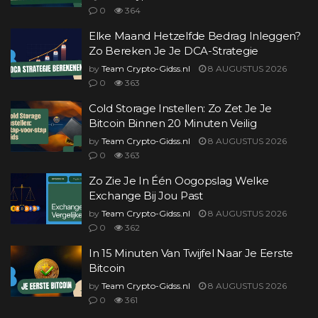
0
364
Elke Maand Hetzelfde Bedrag Inleggen?
Zo Bereken Je Je DCA-Strategie
by
Team Crypto-Gidss.nl
8 AUGUSTUS 2026
0
363
Cold Storage Instellen: Zo Zet Je Je
Bitcoin Binnen 20 Minuten Veilig
by
Team Crypto-Gidss.nl
8 AUGUSTUS 2026
0
363
Zo Zie Je In Één Oogopslag Welke
Exchange Bij Jou Past
by
Team Crypto-Gidss.nl
8 AUGUSTUS 2026
0
362
In 15 Minuten Van Twijfel Naar Je Eerste
Bitcoin
by
Team Crypto-Gidss.nl
8 AUGUSTUS 2026
0
361