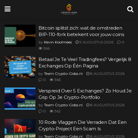
Bitcoin splitst zich: wat de omstreden
BIP-110-fork betekent voor jouw coins
by
Kevin Koolmees
9 AUGUSTUS 2026
0
366
Betaal Je Te Veel Tradingfees? Vergelijk 8
Exchanges Op Één Pagina
by
Team Crypto-Gidss.nl
8 AUGUSTUS 2026
0
366
Verspreid Over 5 Exchanges? Zo Houd Je
Grip Op Je Crypto-Portfolio
by
Team Crypto-Gidss.nl
8 AUGUSTUS 2026
0
362
10 Rode Vlaggen Die Verraden Dat Een
Crypto-Project Een Scam Is
by
Team Crypto-Gidss.nl
8 AUGUSTUS 2026