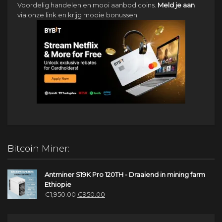
Voordelig handelen en mooi aanbod coins.
Meld je aan
via onze link en krijg mooie bonussen.
Bitcoin Miner:
Antminer S19K Pro 120TH - Draaiend in mining farm
Ethiopie
Oorspronkelijke
Huidige
€
1,950.00
€
950.00
prijs
prijs
was:
is: