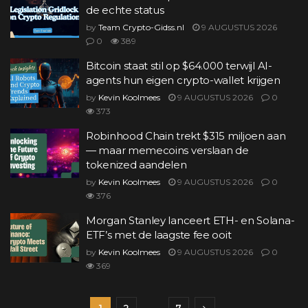
de echte status
by
Team Crypto-Gidss.nl
9 AUGUSTUS 2026
0
389
Bitcoin staat stil op $64.000 terwijl AI-
agents hun eigen crypto-wallet krijgen
by
Kevin Koolmees
9 AUGUSTUS 2026
0
373
Robinhood Chain trekt $315 miljoen aan
— maar memecoins verslaan de
tokenized aandelen
by
Kevin Koolmees
9 AUGUSTUS 2026
0
376
Morgan Stanley lanceert ETH- en Solana-
ETF’s met de laagste fee ooit
by
Kevin Koolmees
9 AUGUSTUS 2026
0
369