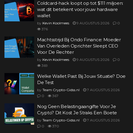
Coldcard-hack loopt op tot $111 miljoen:
wat dit betekent voor jouw hardware
wallet
by
Kevin Koolmees
9 AUGUSTUS 2026
0
376
Machtsstrijd Bij Ondo Finance: Moeder
Van Overleden Oprichter Sleept CEO
Voor De Rechter
by
Kevin Koolmees
9 AUGUSTUS 2026
0
369
Welke Wallet Past Bij Jouw Situatie? Doe
De Test
by
Team Crypto-Gidss.nl
7 AUGUSTUS 2026
0
367
Nog Geen Belastingaangifte Voor Je
Crypto? Dit Kost Je Straks Een Boete
by
Team Crypto-Gidss.nl
7 AUGUSTUS 2026
0
370