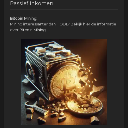
€1,950.00.
€950.00.
Passief Inkomen:
Bitcoin Mining:
Mining interessanter dan HODL? Bekijk hier de informatie
over
Bitcoin Mining
.