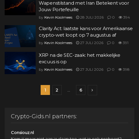
Wapenstilstand met Iran Betekent voor
Jouw Portefeuille
by
Kevin Koolmees
28 JULI 2026
0
394
Clarity Act: laatste kans voor Amerikaanse
crypto-wet loopt op 7 augustus af
by
Kevin Koolmees
27 JULI 2026
0
391
XRP na de SEC-zaak: het makkelijke
excuus is op
by
Kevin Koolmees
27 JULI 2026
0
398
1
2
…
6
Crypto-Gids.nl partners:
Consiouz.nl
Kom jij maar niet aan je slaap toe, wat je ook probeert?