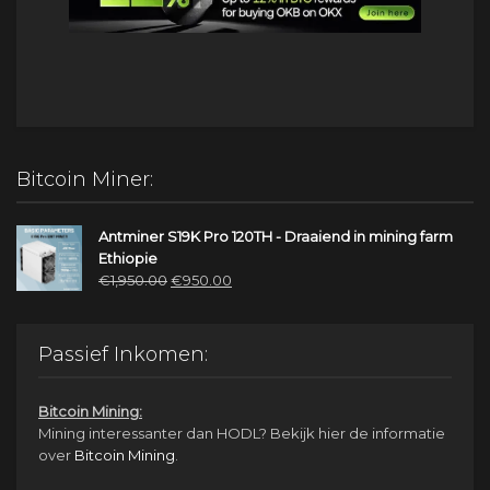
Bitcoin Miner:
Antminer S19K Pro 120TH - Draaiend in mining farm
Ethiopie
Oorspronkelijke
Huidige
€
1,950.00
€
950.00
prijs
prijs
was:
is:
€1,950.00.
€950.00.
Passief Inkomen:
Bitcoin Mining:
Mining interessanter dan HODL? Bekijk hier de informatie
over
Bitcoin Mining
.