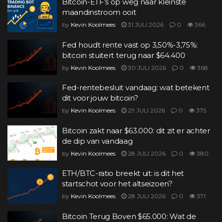
Bitcoin-ETF’s op weg naar kleinste
maandinstroom ooit
by
Kevin Koolmees
31 JULI 2026
0
366
Fed houdt rente vast op 3,50%-3,75%:
bitcoin stuitert terug naar $64.400
by
Kevin Koolmees
30 JULI 2026
0
368
Fed-rentebesluit vandaag: wat betekent
dit voor jouw bitcoin?
by
Kevin Koolmees
29 JULI 2026
0
375
Bitcoin zakt naar $63.000: dit zit er achter
de dip van vandaag
by
Kevin Koolmees
28 JULI 2026
0
380
ETH/BTC-ratio breekt uit: is dit het
startschot voor het altseizoen?
by
Kevin Koolmees
28 JULI 2026
0
371
Bitcoin Terug Boven $65.000: Wat de