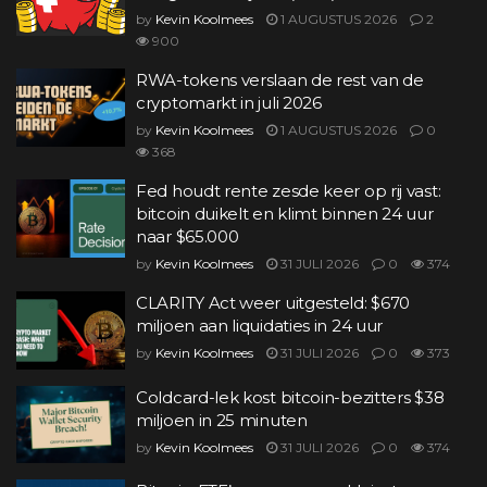
by
Kevin Koolmees
1 AUGUSTUS 2026
2
900
RWA-tokens verslaan de rest van de
cryptomarkt in juli 2026
by
Kevin Koolmees
1 AUGUSTUS 2026
0
368
Fed houdt rente zesde keer op rij vast:
bitcoin duikelt en klimt binnen 24 uur
naar $65.000
by
Kevin Koolmees
31 JULI 2026
0
374
CLARITY Act weer uitgesteld: $670
miljoen aan liquidaties in 24 uur
by
Kevin Koolmees
31 JULI 2026
0
373
Coldcard-lek kost bitcoin-bezitters $38
miljoen in 25 minuten
by
Kevin Koolmees
31 JULI 2026
0
374