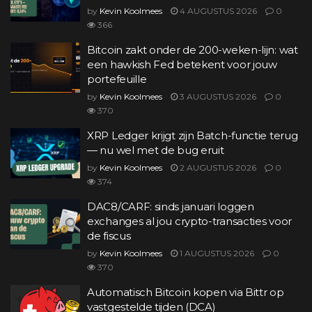
by
Kevin Koolmees
4 AUGUSTUS 2026
0
366
Bitcoin zakt onder de 200-weken-lijn: wat
een hawkish Fed betekent voor jouw
portefeuille
by
Kevin Koolmees
3 AUGUSTUS 2026
0
370
XRP Ledger krijgt zijn Batch-functie terug
— nu wel met de bug eruit
by
Kevin Koolmees
2 AUGUSTUS 2026
0
374
DAC8/CARF: sinds januari loggen
exchanges al jou crypto-transacties voor
de fiscus
by
Kevin Koolmees
1 AUGUSTUS 2026
0
370
Automatisch Bitcoin kopen via Bittr op
vastgestelde tijden (DCA)