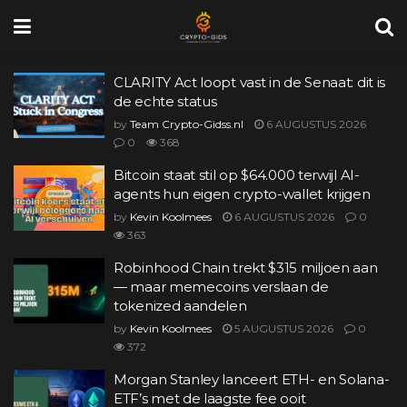
CLARITY Act loopt vast in de Senaat: dit is
de echte status
by
Team Crypto-Gidss.nl
6 AUGUSTUS 2026
0
368
Bitcoin staat stil op $64.000 terwijl AI-
agents hun eigen crypto-wallet krijgen
by
Kevin Koolmees
6 AUGUSTUS 2026
0
363
Robinhood Chain trekt $315 miljoen aan
— maar memecoins verslaan de
tokenized aandelen
by
Kevin Koolmees
5 AUGUSTUS 2026
0
372
Morgan Stanley lanceert ETH- en Solana-
ETF’s met de laagste fee ooit