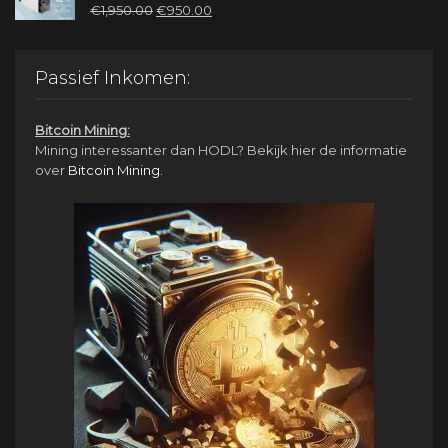
Oorspronkelijke
Huidige
€
1,950.00
€
950.00
prijs
prijs
was:
is:
€1,950.00.
€950.00.
Passief Inkomen:
Bitcoin Mining:
Mining interessanter dan HODL? Bekijk hier de informatie
over
Bitcoin Mining
.