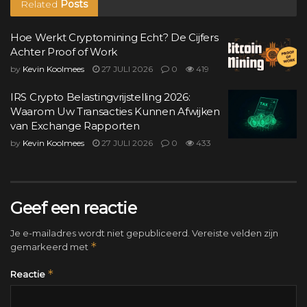
Related
Posts
Hoe Werkt Cryptomining Echt? De Cijfers
Achter Proof of Work
by
Kevin Koolmees
27 JULI 2026
0
419
IRS Crypto Belastingvrijstelling 2026:
Waarom Uw Transacties Kunnen Afwijken
van Exchange Rapporten
by
Kevin Koolmees
27 JULI 2026
0
433
Geef een reactie
Je e-mailadres wordt niet gepubliceerd.
Vereiste velden zijn
*
gemarkeerd met
*
Reactie