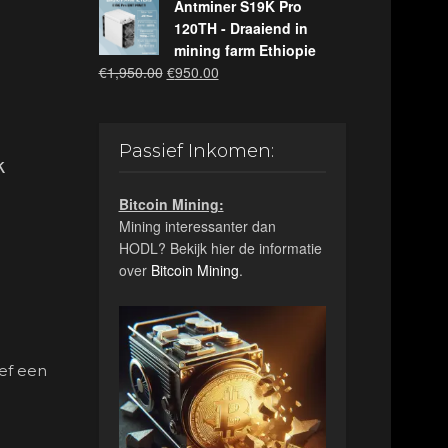
Antminer S19K Pro
120TH - Draaiend in
mining farm Ethiopie
Oorspronkelijke
Huidige
€
1,950.00
€
950.00
prijs
prijs
was:
is:
€1,950.00.
€950.00.
Passief Inkomen:
k
Bitcoin Mining:
Mining interessanter dan
HODL? Bekijk hier de informatie
over
Bitcoin Mining
.
ief een