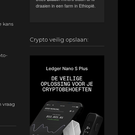
draaien in een farm in Ethiopië.
e kans
Crypto veilig opslaan:
pto-
n vraag