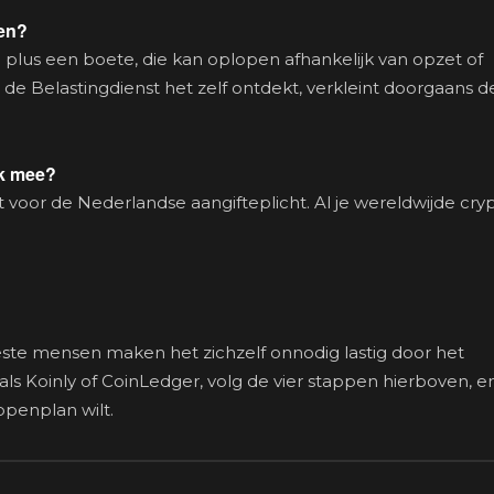
ven?
 plus een boete, die kan oplopen afhankelijk van opzet of
t de Belastingdienst het zelf ontdekt, verkleint doorgaans d
ok mee?
t voor de Nederlandse aangifteplicht. Al je wereldwijde cry
ste mensen maken het zichzelf onnodig lastig door het
ls Koinly of CoinLedger, volg de vier stappen hierboven, e
ppenplan wilt.