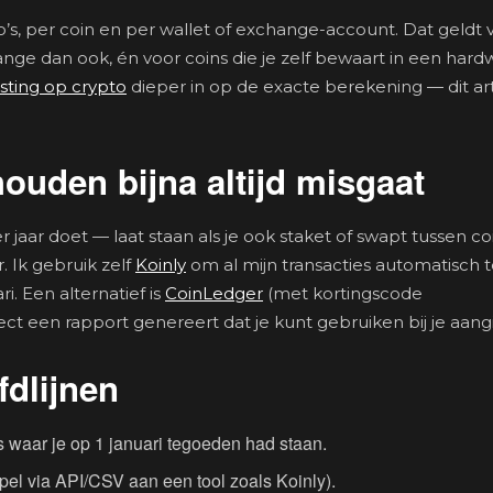
ro’s, per coin en per wallet of exchange-account. Dat geldt 
nge dan ook, én voor coins die je zelf bewaart in een hard
sting op crypto
dieper in op de exacte berekening — dit art
uden bijna altijd misgaat
 jaar doet — laat staan als je ook staket of swapt tussen c
 Ik gebruik zelf
Koinly
om al mijn transacties automatisch 
i. Een alternatief is
CoinLedger
(met kortingscode
rect een rapport genereert dat je kunt gebruiken bij je aangi
fdlijnen
 waar je op 1 januari tegoeden had staan.
pel via API/CSV aan een tool zoals Koinly).