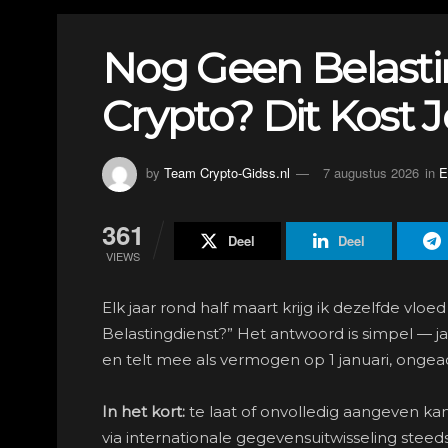
Nog Geen Belasti
Crypto? Dit Kost 
by
Team Crypto-Gidss.nl
7 augustus 2026
in
E
361
Deel
Deel
VIEWS
Elk jaar rond half maart krijg ik dezelfde vlo
Belastingdienst?” Het antwoord is simpel — ja, 
en telt mee als vermogen op 1 januari, ongeac
In het kort:
te laat of onvolledig aangeven kan
via internationale gegevensuitwisseling steeds