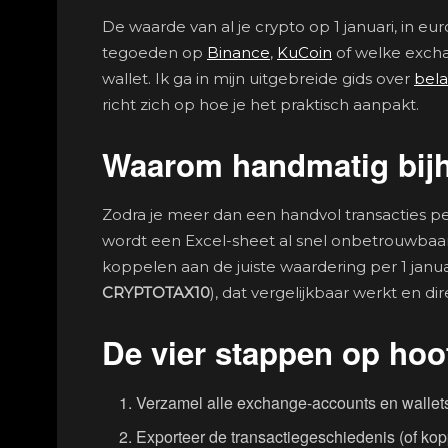
De waarde van al je crypto op 1 januari, in eu
tegoeden op
Binance
,
KuCoin
of welke excha
wallet. Ik ga in mijn uitgebreide gids over
bela
richt zich op hoe je het praktisch aanpakt.
Waarom handmatig bijho
Zodra je meer dan een handvol transacties per
wordt een Excel-sheet al snel onbetrouwbaar.
koppelen aan de juiste waardering per 1 januar
CRYPTOTAX10
), dat vergelijkbaar werkt en di
De vier stappen op hoo
Verzamel alle exchange-accounts en wallets
Exporteer de transactiegeschiedenis (of kop