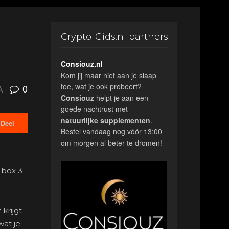
Crypto-Gids.nl partners:
Consiouz.nl
Kom jij maar niet aan je slaap
toe, wat je ook probeert?
0
A
Consiouz
helpt je aan een
goede nachtrust met
natuurlijke
supplementen
.
Deel
Bestel vandaag nog vóór 13:00
om morgen al beter te dromen!
n box 3
krijgt
wat je