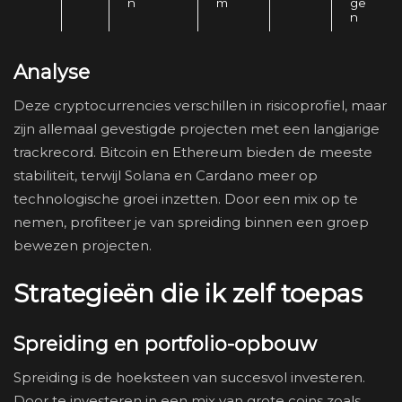
n
m
ge
n
Analyse
Deze cryptocurrencies verschillen in risicoprofiel, maar
zijn allemaal gevestigde projecten met een langjarige
trackrecord. Bitcoin en Ethereum bieden de meeste
stabiliteit, terwijl Solana en Cardano meer op
technologische groei inzetten. Door een mix op te
nemen, profiteer je van spreiding binnen een groep
bewezen projecten.
Strategieën die ik zelf toepas
Spreiding en portfolio-opbouw
Spreiding is de hoeksteen van succesvol investeren.
Door te investeren in een mix van grote coins zoals