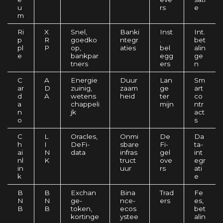
u
rs
e
m
Ri
X
Snel,
Banki
Inst
Int.
p
R
goedko
ntegr
.
bet
pl
P
op,
aties
bel
alin
e
bankpar
egg
ge
tners
ers
n
C
A
Energie
Duur
Lan
Sm
ar
D
zuinig,
zaam
ge
art
d
A
wetens
heid
ter
co
a
chappeli
mijn
ntr
n
jk
act
o
s
C
L
Oracles,
Onmi
De
Da
h
I
DeFi-
sbare
Fi-
ta-
ai
N
data
infras
gel
int
nl
K
truct
ove
egr
in
uur
rs
ati
k
e
B
B
Exchan
Bina
Trad
Fe
N
N
ge-
nce-
ers
es,
B
B
token,
ecos
bet
kortinge
ystee
alin