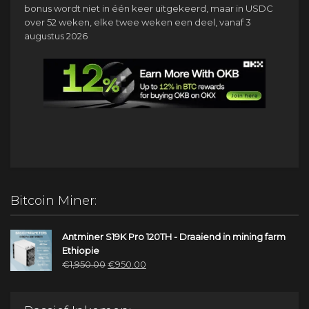
bonus wordt niet in één keer uitgekeerd, maar in USDC
over 52 weken, elke twee weken een deel, vanaf 3
augustus 2026
Bitcoin Miner:
Antminer S19K Pro 120TH - Draaiend in mining farm
Ethiopie
Oorspronkelijke
Huidige
€
1,950.00
€
950.00
prijs
prijs
was:
is:
€1,950.00.
€950.00.