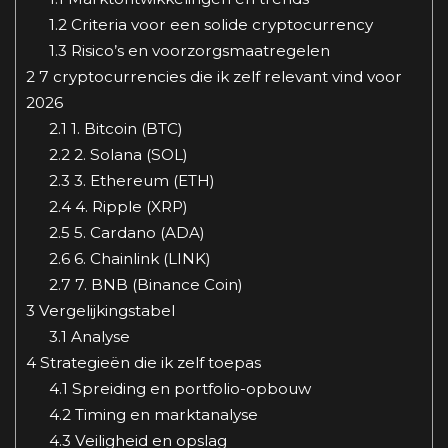
1.2
Criteria voor een solide cryptocurrency
1.3
Risico’s en voorzorgsmaatregelen
2
7 cryptocurrencies die ik zelf relevant vind voor
2026
2.1
1. Bitcoin (BTC)
2.2
2. Solana (SOL)
2.3
3. Ethereum (ETH)
2.4
4. Ripple (XRP)
2.5
5. Cardano (ADA)
2.6
6. Chainlink (LINK)
2.7
7. BNB (Binance Coin)
3
Vergelijkingstabel
3.1
Analyse
4
Strategieën die ik zelf toepas
4.1
Spreiding en portfolio-opbouw
4.2
Timing en marktanalyse
4.3
Veiligheid en opslag