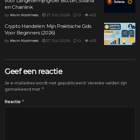
voor Langetermijngroei: Bitcoin, Solana
en Chainlink
by
Kevin Koolmees
27 JULI 2026
0
422
Crypto Handelen: Mijn Praktische Gids
Voor Beginners (2026)
by
Kevin Koolmees
27 JULI 2026
0
433
Geef een reactie
Je e-mailadres wordt niet gepubliceerd.
Vereiste velden zijn
*
gemarkeerd met
*
Reactie