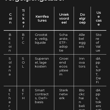
Ti
Us
C
c
Uniek
Do
Kernfea
e
oi
k
voord
elgr
tures
cas
n
e
eel
oep
e
r
B
B
Grootst
Scha
Alle
Sto
it
T
e, veilig,
arste,
bel
re
c
C
liquide
ETF-
egg
of
oi
adop
ers
Val
n
tie
ue
S
S
Supersn
Groei
Inn
dA
ol
O
el, lage
end
ova
pp
a
L
kosten
ecos
tors
s,
n
ystee
NF
a
m
T,
De
Fi
E
E
Smart
Sterk
Blo
dA
t
T
contract
netw
ckc
pp
h
H
s, DeFi-
erk
hai
s,
e
basis
n
tok
r
beli
eni
e
eve
sati